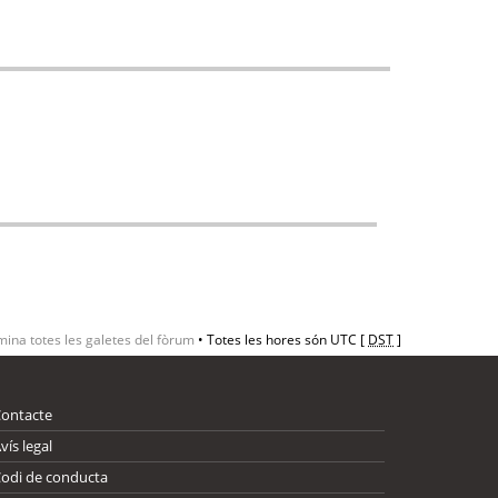
mina totes les galetes del fòrum
• Totes les hores són UTC [
DST
]
Contacte
vís legal
odi de conducta