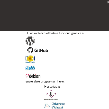
P
El lloc web de Softcatalà funciona gràcies a
entre altre programari lliure.
Hostatjat a: