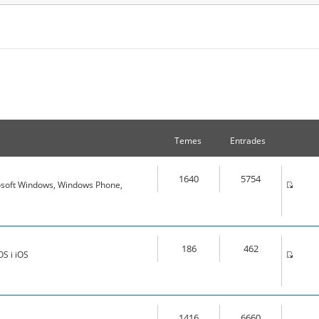
Temes
Entrades
1640
5754
osoft Windows, Windows Phone,
186
462
S i iOS
1416
6660