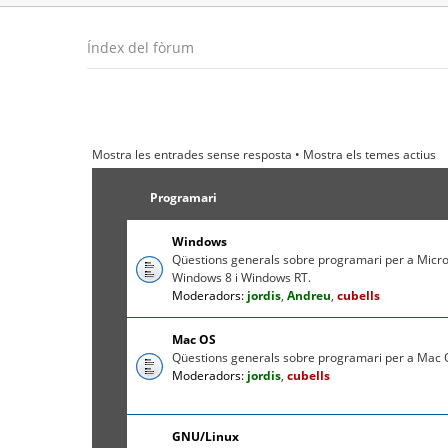
Índex del fòrum
Mostra les entrades sense resposta
•
Mostra els temes actius
Programari
Windows
Qüestions generals sobre programari per a Micr
Windows 8 i Windows RT.
Moderadors:
jordis
,
Andreu
,
cubells
Mac OS
Qüestions generals sobre programari per a Mac O
Moderadors:
jordis
,
cubells
GNU/Linux