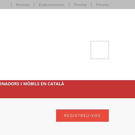
Notícies
Esdeveniments
Premsa
Fòrums
INADORS I MÒBILS EN CATALÀ
REGISTREU-VOS