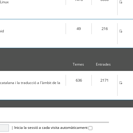
Linux
49
216
oid
Temes
Entrades
636
2171
atalana i la traducció a l'àmbit de la
|
Inicia la sessió a cada visita automàticament