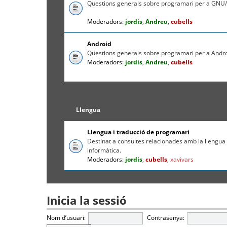
Qüestions generals sobre programari per a GNU/
Moderadors:
jordis
,
Andreu
,
cubells
Android
Qüestions generals sobre programari per a Andr
Moderadors:
jordis
,
Andreu
,
cubells
Llengua
Llengua i traducció de programari
Destinat a consultes relacionades amb la llengua c
informàtica.
Moderadors:
jordis
,
cubells
,
xavivars
Inicia la sessió
Nom d’usuari:
Contrasenya: