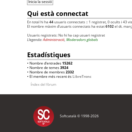
Qui està connectat
En total hi ha
44
usuaris connectats :: 1 registrat, 0 ocults i 43 v
El nombre màxim d’usuaris connectats ha estat
6102
el dt. mar
Usuaris registrats: No hi ha cap usuari registrat
Llegenda:
Administració
,
Moderadors globals
Estadístiques
• Nombre d’entrades
15262
• Nombre de temes
3924
• Nombre de membres
2332
• El membre més recent és
LibreTronc
Índex del fòrum
Softcatalà © 1998-
2026