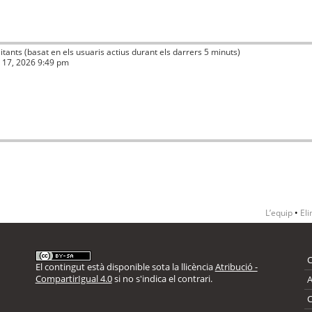
isitants (basat en els usuaris actius durant els darrers 5 minuts)
ç 17, 2026 9:49 pm
L’equip
•
Eli
El contingut està disponible sota la llicència
Atribució -
CompartirIgual 4.0
si no s'indica el contrari.
A
C