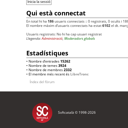
Qui està connectat
En total hi ha
186
usuaris connectats :: 0 registrats, 0 ocults i 18
El nombre màxim d’usuaris connectats ha estat
6102
el dt. mar
Usuaris registrats: No hi ha cap usuari registrat
Llegenda:
Administració
,
Moderadors globals
Estadístiques
• Nombre d’entrades
15262
• Nombre de temes
3924
• Nombre de membres
2332
• El membre més recent és
LibreTronc
Índex del fòrum
Softcatalà © 1998-
2026