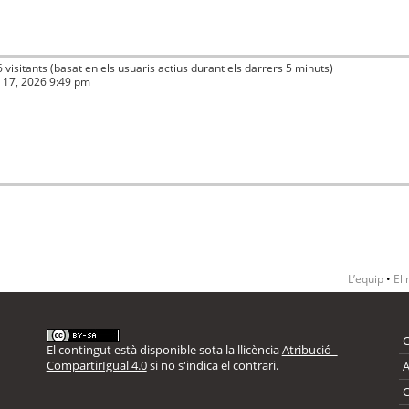
6 visitants (basat en els usuaris actius durant els darrers 5 minuts)
ç 17, 2026 9:49 pm
L’equip
•
Eli
El contingut està disponible sota la llicència
Atribució -
CompartirIgual 4.0
si no s'indica el contrari.
A
C