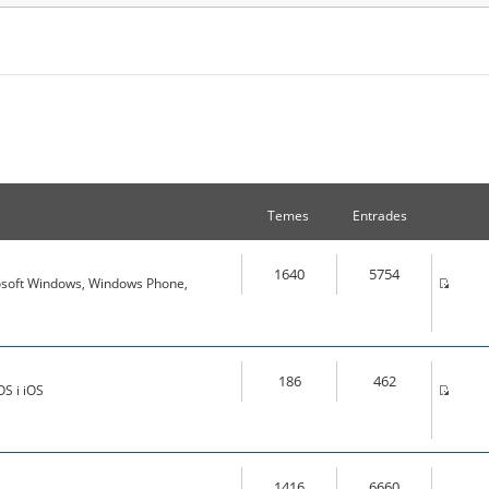
Temes
Entrades
1640
5754
osoft Windows, Windows Phone,
186
462
S i iOS
1416
6660