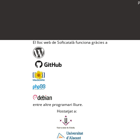
P
El lloc web de Softcatalà funciona gràcies a
entre altre programari lliure.
Hostatjat a: