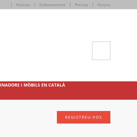
Notícies
Esdeveniments
Premsa
Fòrums
INADORS I MÒBILS EN CATALÀ
REGISTREU-VOS