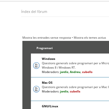
Índex del fòrum
Mostra les entrades sense resposta
•
Mostra els temes actius
Programari
Windows
Qüestions generals sobre programari per a Micr
Windows 8 i Windows RT.
Moderadors:
jordis
,
Andreu
,
cubells
Mac OS
Qüestions generals sobre programari per a Mac O
Moderadors:
jordis
,
cubells
GNU/Linux