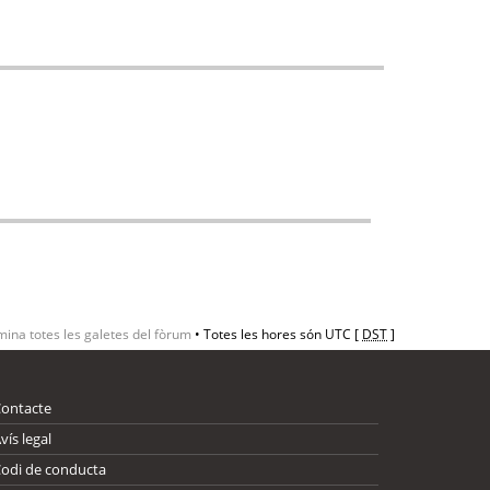
mina totes les galetes del fòrum
• Totes les hores són UTC [
DST
]
Contacte
vís legal
odi de conducta