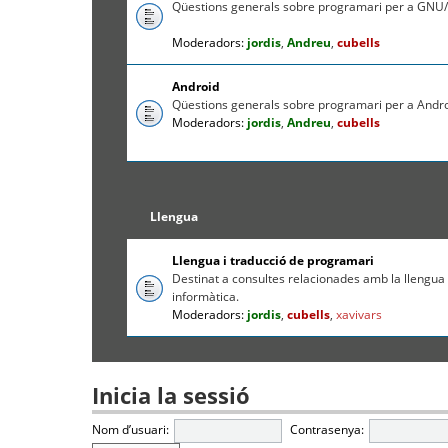
Qüestions generals sobre programari per a GNU/
Moderadors:
jordis
,
Andreu
,
cubells
Android
Qüestions generals sobre programari per a Andr
Moderadors:
jordis
,
Andreu
,
cubells
Llengua
Llengua i traducció de programari
Destinat a consultes relacionades amb la llengua c
informàtica.
Moderadors:
jordis
,
cubells
,
xavivars
Inicia la sessió
Nom d’usuari:
Contrasenya: