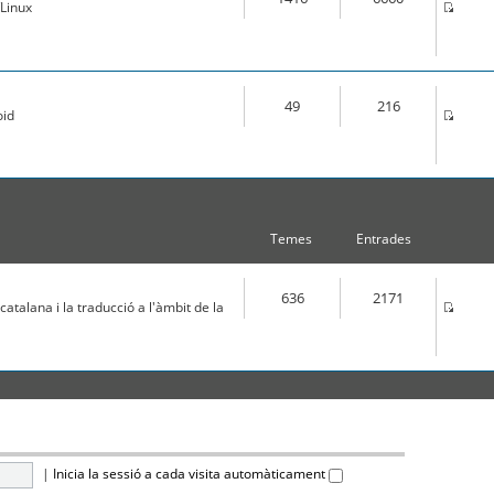
Linux
49
216
oid
Temes
Entrades
636
2171
atalana i la traducció a l'àmbit de la
|
Inicia la sessió a cada visita automàticament