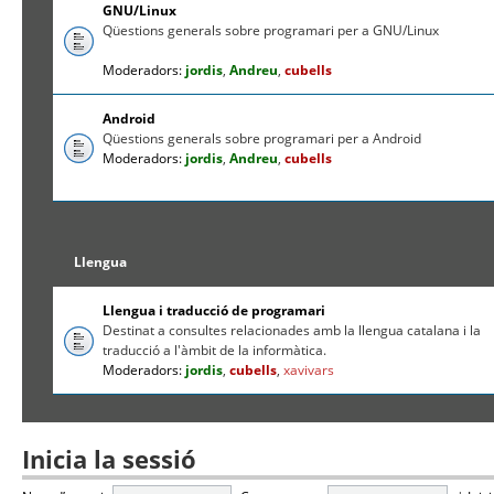
GNU/Linux
Qüestions generals sobre programari per a GNU/Linux
Moderadors:
jordis
,
Andreu
,
cubells
Android
Qüestions generals sobre programari per a Android
Moderadors:
jordis
,
Andreu
,
cubells
Llengua
Llengua i traducció de programari
Destinat a consultes relacionades amb la llengua catalana i la
traducció a l'àmbit de la informàtica.
Moderadors:
jordis
,
cubells
,
xavivars
Inicia la sessió