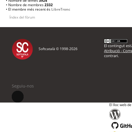
• Nombre de temes
3924
• Nombre de membres
2332
• El membre més recent és
LibreTronc
Índex del fòrum
El contingut està
Softcatalà © 1998-
2026
Atribució - Comp
contrari.
Seguiu-nos
El lloc web de