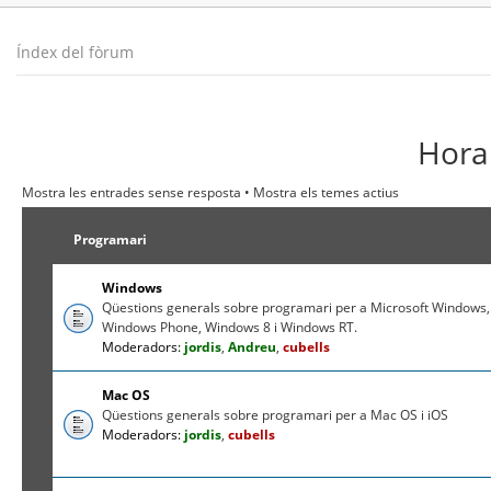
Índex del fòrum
Hora 
Mostra les entrades sense resposta
•
Mostra els temes actius
Programari
Windows
Qüestions generals sobre programari per a Microsoft Windows,
Windows Phone, Windows 8 i Windows RT.
Moderadors:
jordis
,
Andreu
,
cubells
Mac OS
Qüestions generals sobre programari per a Mac OS i iOS
Moderadors:
jordis
,
cubells