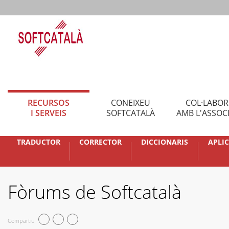
RECURSOS
CONEIXEU
COL·LABO
I SERVEIS
SOFTCATALÀ
AMB L'ASSOC
TRADUCTOR
CORRECTOR
DICCIONARIS
APLI
Fòrums de Softcatalà
Compartiu