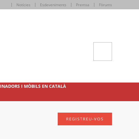
Notícies
Esdeveniments
Premsa
Fòrums
INADORS I MÒBILS EN CATALÀ
REGISTREU-VOS