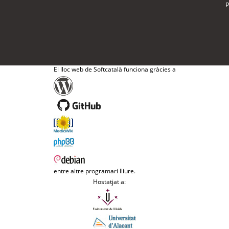
P
El lloc web de Softcatalà funciona gràcies a
entre altre programari lliure.
Hostatjat a: