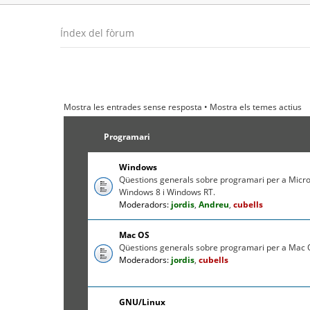
Índex del fòrum
Mostra les entrades sense resposta
•
Mostra els temes actius
Programari
Windows
Qüestions generals sobre programari per a Micr
Windows 8 i Windows RT.
Moderadors:
jordis
,
Andreu
,
cubells
Mac OS
Qüestions generals sobre programari per a Mac O
Moderadors:
jordis
,
cubells
GNU/Linux