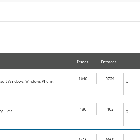
Temes
Entrades
1640
5754
osoft Windows, Windows Phone,
186
462
S i iOS
1416
6660