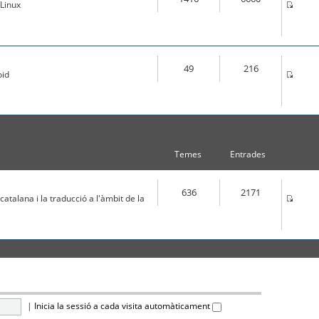
Linux
49
216
oid
Temes
Entrades
636
2171
atalana i la traducció a l'àmbit de la
|
Inicia la sessió a cada visita automàticament