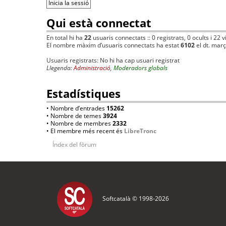
Qui està connectat
En total hi ha
22
usuaris connectats :: 0 registrats, 0 ocults i 22 
El nombre màxim d’usuaris connectats ha estat
6102
el dt. mar
Usuaris registrats: No hi ha cap usuari registrat
Llegenda:
Administració
,
Moderadors globals
Estadístiques
• Nombre d’entrades
15262
• Nombre de temes
3924
• Nombre de membres
2332
• El membre més recent és
LibreTronc
Índex del fòrum
Softcatalà © 1998-
2026