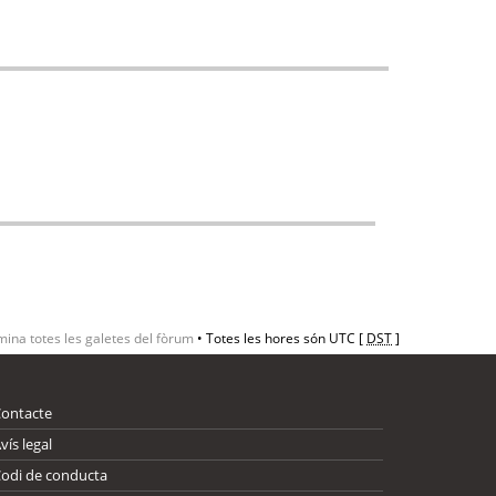
mina totes les galetes del fòrum
• Totes les hores són UTC [
DST
]
Contacte
vís legal
odi de conducta