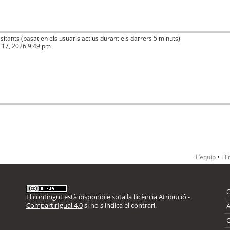
visitants (basat en els usuaris actius durant els darrers 5 minuts)
ç 17, 2026 9:49 pm
L’equip
•
Eli
El contingut està disponible sota la llicència
Atribució -
CompartirIgual 4.0
si no s'indica el contrari.
A
C