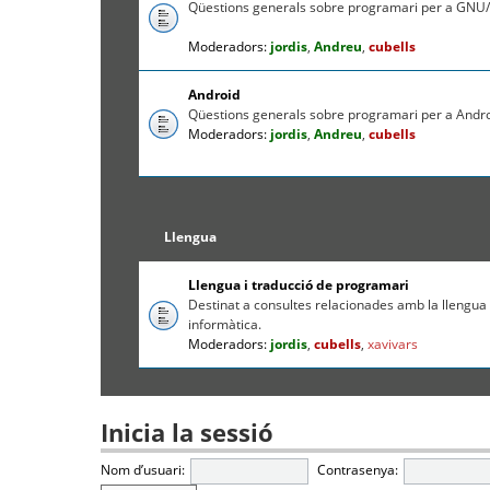
Qüestions generals sobre programari per a GNU/
Moderadors:
jordis
,
Andreu
,
cubells
Android
Qüestions generals sobre programari per a Andr
Moderadors:
jordis
,
Andreu
,
cubells
Llengua
Llengua i traducció de programari
Destinat a consultes relacionades amb la llengua c
informàtica.
Moderadors:
jordis
,
cubells
,
xavivars
Inicia la sessió
Nom d’usuari:
Contrasenya: