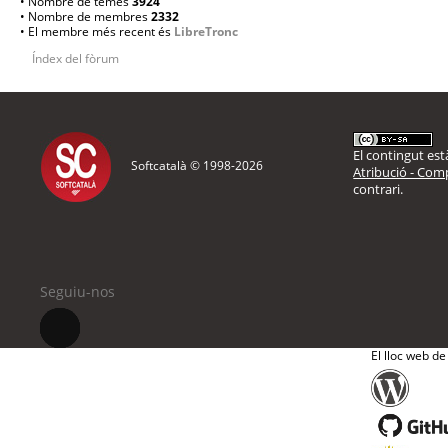
• Nombre de temes
3924
• Nombre de membres
2332
• El membre més recent és
LibreTronc
Índex del fòrum
El contingut està
Softcatalà © 1998-
2026
Atribució - Comp
contrari.
Seguiu-nos
El lloc web de