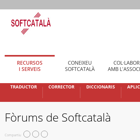
RECURSOS
CONEIXEU
COL·LABO
I SERVEIS
SOFTCATALÀ
AMB L'ASSOC
TRADUCTOR
CORRECTOR
DICCIONARIS
APLI
Fòrums de Softcatalà
Compartiu