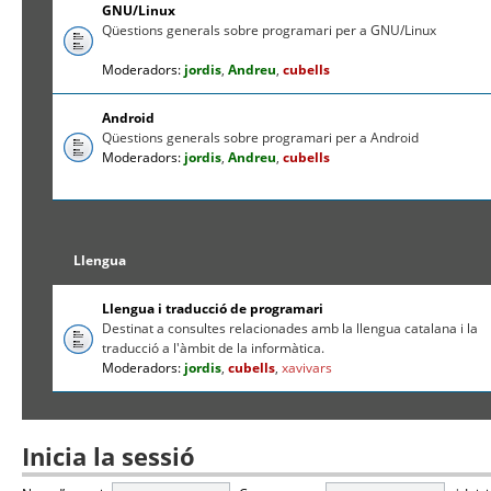
GNU/Linux
Qüestions generals sobre programari per a GNU/Linux
Moderadors:
jordis
,
Andreu
,
cubells
Android
Qüestions generals sobre programari per a Android
Moderadors:
jordis
,
Andreu
,
cubells
Llengua
Llengua i traducció de programari
Destinat a consultes relacionades amb la llengua catalana i la
traducció a l'àmbit de la informàtica.
Moderadors:
jordis
,
cubells
,
xavivars
Inicia la sessió