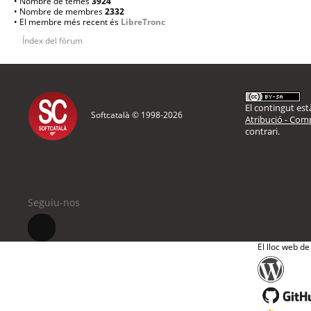
• Nombre de temes
3924
• Nombre de membres
2332
• El membre més recent és
LibreTronc
Índex del fòrum
El contingut està
Softcatalà © 1998-
2026
Atribució - Comp
contrari.
Seguiu-nos
El lloc web de