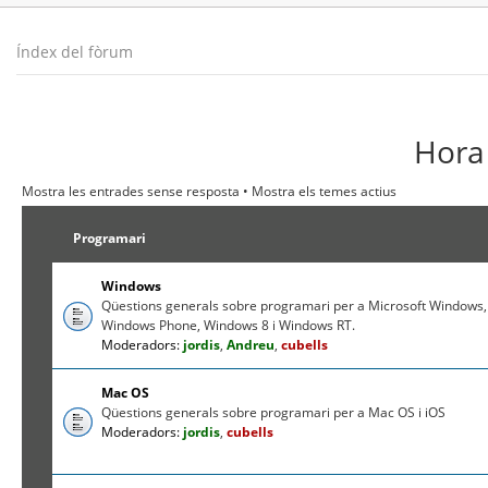
Índex del fòrum
Hora 
Mostra les entrades sense resposta
•
Mostra els temes actius
Programari
Windows
Qüestions generals sobre programari per a Microsoft Windows,
Windows Phone, Windows 8 i Windows RT.
Moderadors:
jordis
,
Andreu
,
cubells
Mac OS
Qüestions generals sobre programari per a Mac OS i iOS
Moderadors:
jordis
,
cubells