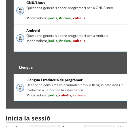
GNU/Linux
Qüestions generals sobre programari per a GNU/Linux
Moderadors:
jordis
,
Andreu
,
cubells
Android
Qüestions generals sobre programari per a Android
Moderadors:
jordis
,
Andreu
,
cubells
Llengua
Llengua i traducció de programari
Destinat a consultes relacionades amb la llengua catalana i la
traducció a l'àmbit de la informàtica.
Moderadors:
jordis
,
cubells
,
xavivars
Inicia la sessió