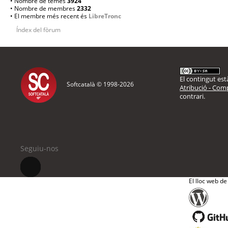
• Nombre de temes
3924
• Nombre de membres
2332
• El membre més recent és
LibreTronc
Índex del fòrum
El contingut està
Softcatalà © 1998-
2026
Atribució - Comp
contrari.
Seguiu-nos
El lloc web de