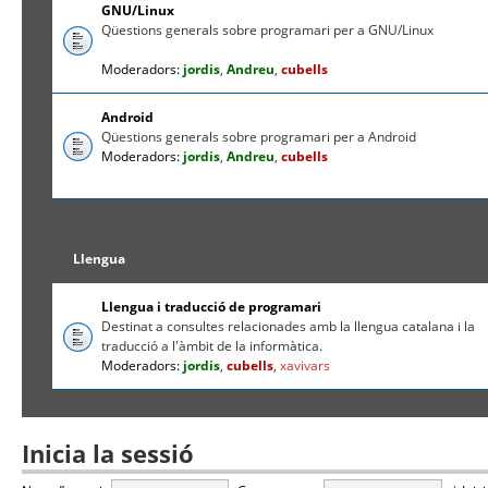
GNU/Linux
Qüestions generals sobre programari per a GNU/Linux
Moderadors:
jordis
,
Andreu
,
cubells
Android
Qüestions generals sobre programari per a Android
Moderadors:
jordis
,
Andreu
,
cubells
Llengua
Llengua i traducció de programari
Destinat a consultes relacionades amb la llengua catalana i la
traducció a l'àmbit de la informàtica.
Moderadors:
jordis
,
cubells
,
xavivars
Inicia la sessió