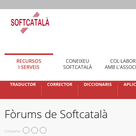
RECURSOS
CONEIXEU
COL·LABO
I SERVEIS
SOFTCATALÀ
AMB L'ASSOC
TRADUCTOR
CORRECTOR
DICCIONARIS
APLI
Fòrums de Softcatalà
Compartiu