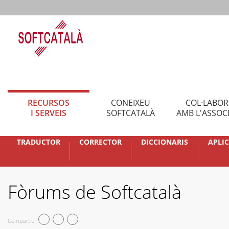
RECURSOS
CONEIXEU
COL·LABO
I SERVEIS
SOFTCATALÀ
AMB L'ASSOC
TRADUCTOR
CORRECTOR
DICCIONARIS
APLI
Fòrums de Softcatalà
Compartiu