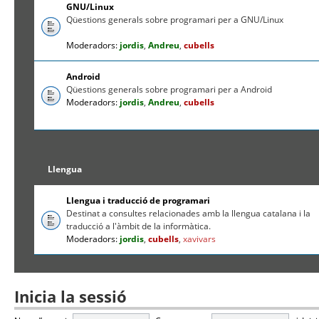
GNU/Linux
Qüestions generals sobre programari per a GNU/Linux
Moderadors:
jordis
,
Andreu
,
cubells
Android
Qüestions generals sobre programari per a Android
Moderadors:
jordis
,
Andreu
,
cubells
Llengua
Llengua i traducció de programari
Destinat a consultes relacionades amb la llengua catalana i la
traducció a l'àmbit de la informàtica.
Moderadors:
jordis
,
cubells
,
xavivars
Inicia la sessió