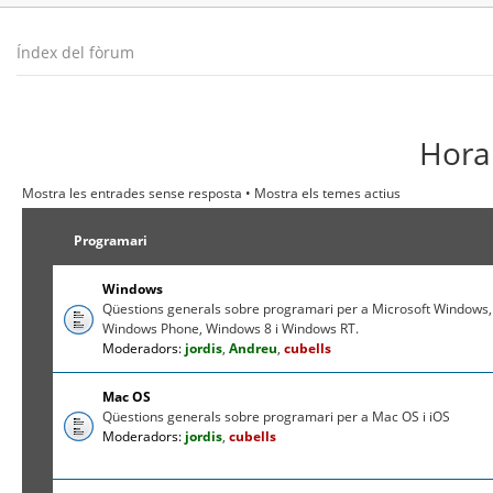
Índex del fòrum
Hora 
Mostra les entrades sense resposta
•
Mostra els temes actius
Programari
Windows
Qüestions generals sobre programari per a Microsoft Windows,
Windows Phone, Windows 8 i Windows RT.
Moderadors:
jordis
,
Andreu
,
cubells
Mac OS
Qüestions generals sobre programari per a Mac OS i iOS
Moderadors:
jordis
,
cubells