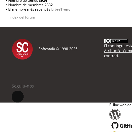
• Nombre de temes
3924
• Nombre de membres
2332
• El membre més recent és
LibreTronc
Índex del fòrum
El contingut està
Softcatalà © 1998-
2026
Atribució - Comp
contrari.
Seguiu-nos
El lloc web de