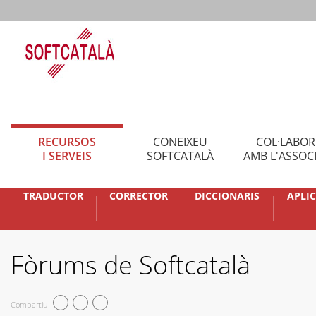
RECURSOS
CONEIXEU
COL·LABO
I SERVEIS
SOFTCATALÀ
AMB L'ASSOC
TRADUCTOR
CORRECTOR
DICCIONARIS
APLI
Fòrums de Softcatalà
Compartiu