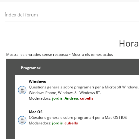
Índex del fòrum
Hora 
Mostra les entrades sense resposta
•
Mostra els temes actius
Programari
Windows
Qüestions generals sobre programari per a Microsoft Windows,
Windows Phone, Windows 8 i Windows RT.
Moderadors:
jordis
,
Andreu
,
cubells
Mac OS
Qüestions generals sobre programari per a Mac OS i iOS
Moderadors:
jordis
,
cubells