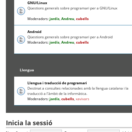
GNU/Linux
Qüestions generals sobre programari per a GNU/Linux
Moderadors:
jordis
,
Andreu
,
cubells
Android
Qüestions generals sobre programari per a Android
Moderadors:
jordis
,
Andreu
,
cubells
Llengua
Llengua i traducció de programari
Destinat a consultes relacionades amb la llengua catalana i la
traducció a l'àmbit de la informàtica.
Moderadors:
jordis
,
cubells
,
xavivars
Inicia la sessió