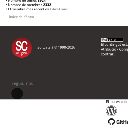
• Nombre de temes
3924
• Nombre de membres
2332
• El membre més recent és
LibreTronc
Índex del fòrum
El contingut està
Softcatalà © 1998-
2026
Atribució - Comp
contrari.
Seguiu-nos
El lloc web de