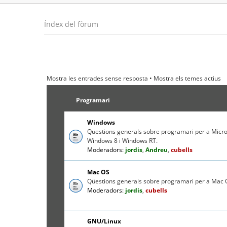
Índex del fòrum
Mostra les entrades sense resposta
•
Mostra els temes actius
Programari
Windows
Qüestions generals sobre programari per a Micr
Windows 8 i Windows RT.
Moderadors:
jordis
,
Andreu
,
cubells
Mac OS
Qüestions generals sobre programari per a Mac O
Moderadors:
jordis
,
cubells
GNU/Linux