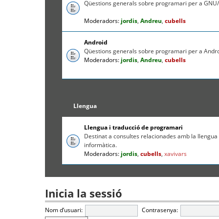
Qüestions generals sobre programari per a GNU/
Moderadors:
jordis
,
Andreu
,
cubells
Android
Qüestions generals sobre programari per a Andr
Moderadors:
jordis
,
Andreu
,
cubells
Llengua
Llengua i traducció de programari
Destinat a consultes relacionades amb la llengua c
informàtica.
Moderadors:
jordis
,
cubells
,
xavivars
Inicia la sessió
Nom d’usuari:
Contrasenya: