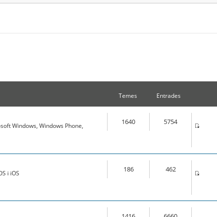
Temes
Entrades
1640
5754
osoft Windows, Windows Phone,
186
462
S i iOS
1416
6660