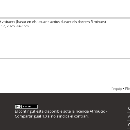
9 visitants (basat en els usuaris actius durant els darrers 5 minuts)
ç 17, 2026 9:49 pm
L’equip
•
Eli
El contingut està disponible sota la llicència
Atribució -
CompartirIgual 4.0
si no s'indica el contrari.
A
C