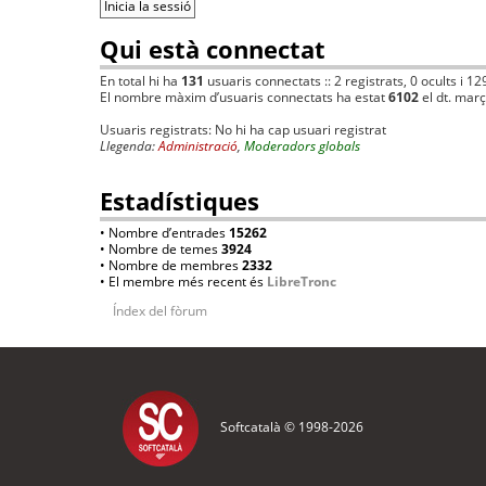
Qui està connectat
En total hi ha
131
usuaris connectats :: 2 registrats, 0 ocults i 12
El nombre màxim d’usuaris connectats ha estat
6102
el dt. mar
Usuaris registrats: No hi ha cap usuari registrat
Llegenda:
Administració
,
Moderadors globals
Estadístiques
• Nombre d’entrades
15262
• Nombre de temes
3924
• Nombre de membres
2332
• El membre més recent és
LibreTronc
Índex del fòrum
Softcatalà © 1998-
2026