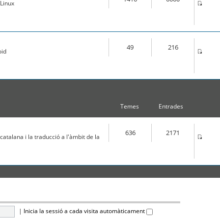
Linux
49
216
oid
Temes
Entrades
636
2171
atalana i la traducció a l'àmbit de la
|
Inicia la sessió a cada visita automàticament