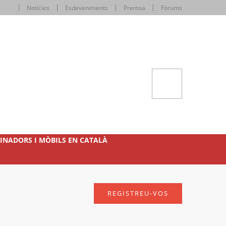
Notícies
Esdeveniments
Premsa
Fòrums
INADORS I MÒBILS EN CATALÀ
REGISTREU-VOS