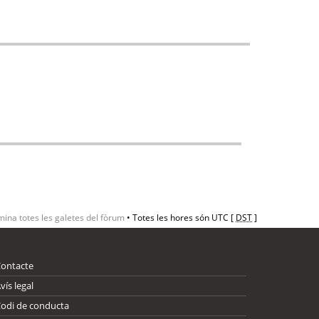
mina totes les galetes del fòrum
• Totes les hores són UTC [
DST
]
Contacte
vís legal
odi de conducta