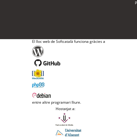
P
El lloc web de Softcatalà funciona gràcies a
entre altre programari lliure.
Hostatjat a: