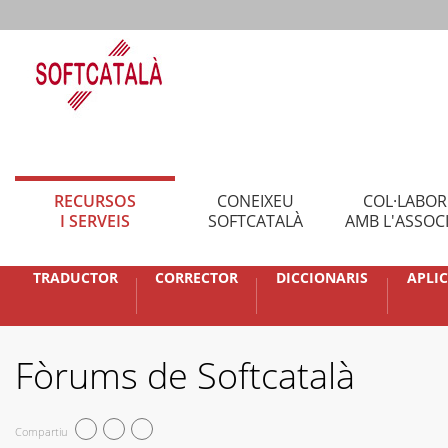
RECURSOS
CONEIXEU
COL·LABO
I SERVEIS
SOFTCATALÀ
AMB L'ASSOC
TRADUCTOR
CORRECTOR
DICCIONARIS
APLI
Fòrums de Softcatalà
Compartiu