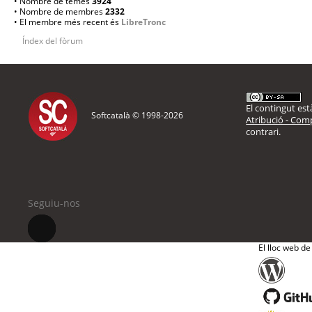
• Nombre de temes
3924
• Nombre de membres
2332
• El membre més recent és
LibreTronc
Índex del fòrum
El contingut està
Softcatalà © 1998-
2026
Atribució - Comp
contrari.
Seguiu-nos
El lloc web de