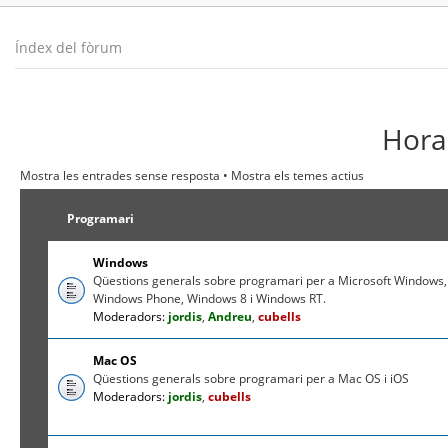
Índex del fòrum
Hora 
Mostra les entrades sense resposta
•
Mostra els temes actius
Programari
Windows
Qüestions generals sobre programari per a Microsoft Windows,
Windows Phone, Windows 8 i Windows RT.
Moderadors:
jordis
,
Andreu
,
cubells
Mac OS
Qüestions generals sobre programari per a Mac OS i iOS
Moderadors:
jordis
,
cubells