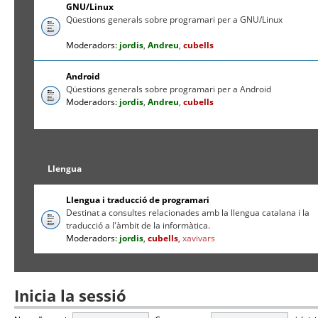
GNU/Linux
Qüestions generals sobre programari per a GNU/Linux
Moderadors:
jordis
,
Andreu
,
cubells
Android
Qüestions generals sobre programari per a Android
Moderadors:
jordis
,
Andreu
,
cubells
Llengua
Llengua i traducció de programari
Destinat a consultes relacionades amb la llengua catalana i la
traducció a l'àmbit de la informàtica.
Moderadors:
jordis
,
cubells
,
xavivars
Inicia la sessió