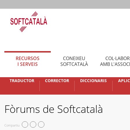
RECURSOS
CONEIXEU
COL·LABO
I SERVEIS
SOFTCATALÀ
AMB L'ASSOC
TRADUCTOR
CORRECTOR
DICCIONARIS
APLI
Fòrums de Softcatalà
Compartiu