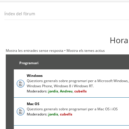
Índex del fòrum
Hora 
Mostra les entrades sense resposta
•
Mostra els temes actius
Programari
Windows
Qüestions generals sobre programari per a Microsoft Windows,
Windows Phone, Windows 8 i Windows RT.
Moderadors:
jordis
,
Andreu
,
cubells
Mac OS
Qüestions generals sobre programari per a Mac OS i iOS
Moderadors:
jordis
,
cubells