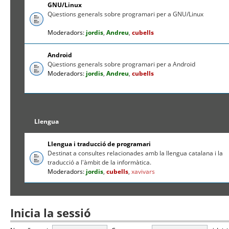
GNU/Linux
Qüestions generals sobre programari per a GNU/Linux
Moderadors:
jordis
,
Andreu
,
cubells
Android
Qüestions generals sobre programari per a Android
Moderadors:
jordis
,
Andreu
,
cubells
Llengua
Llengua i traducció de programari
Destinat a consultes relacionades amb la llengua catalana i la
traducció a l'àmbit de la informàtica.
Moderadors:
jordis
,
cubells
,
xavivars
Inicia la sessió