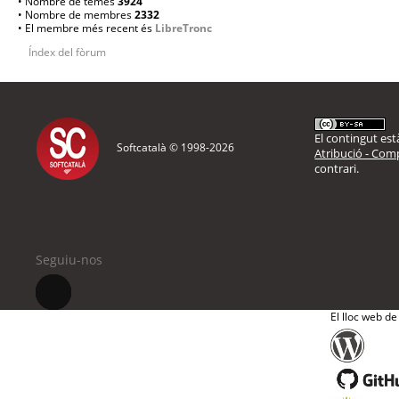
• Nombre de temes
3924
• Nombre de membres
2332
• El membre més recent és
LibreTronc
Índex del fòrum
El contingut està
Softcatalà © 1998-
2026
Atribució - Comp
contrari.
Seguiu-nos
El lloc web de