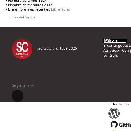
• Nombre de temes
3924
• Nombre de membres
2332
• El membre més recent és
LibreTronc
Índex del fòrum
El contingut està
Softcatalà © 1998-
2026
Atribució - Comp
contrari.
Seguiu-nos
El lloc web de