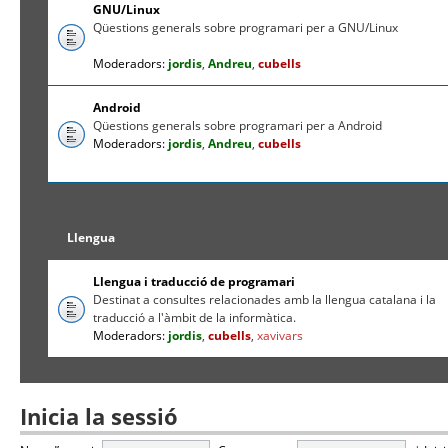
GNU/Linux
Qüestions generals sobre programari per a GNU/Linux
Moderadors:
jordis
,
Andreu
,
cubells
Android
Qüestions generals sobre programari per a Android
Moderadors:
jordis
,
Andreu
,
cubells
Llengua
Llengua i traducció de programari
Destinat a consultes relacionades amb la llengua catalana i la
traducció a l'àmbit de la informàtica.
Moderadors:
jordis
,
cubells
,
xavivars
Inicia la sessió