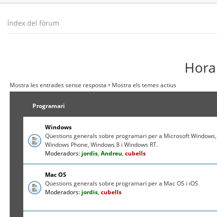
Índex del fòrum
Hora 
Mostra les entrades sense resposta
•
Mostra els temes actius
Programari
Windows
Qüestions generals sobre programari per a Microsoft Windows,
Windows Phone, Windows 8 i Windows RT.
Moderadors:
jordis
,
Andreu
,
cubells
Mac OS
Qüestions generals sobre programari per a Mac OS i iOS
Moderadors:
jordis
,
cubells