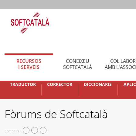
RECURSOS
CONEIXEU
COL·LABO
I SERVEIS
SOFTCATALÀ
AMB L'ASSOC
TRADUCTOR
CORRECTOR
DICCIONARIS
APLI
Fòrums de Softcatalà
Compartiu