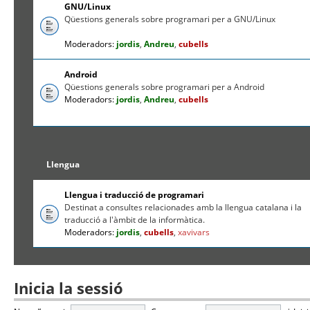
GNU/Linux
Qüestions generals sobre programari per a GNU/Linux
Moderadors:
jordis
,
Andreu
,
cubells
Android
Qüestions generals sobre programari per a Android
Moderadors:
jordis
,
Andreu
,
cubells
Llengua
Llengua i traducció de programari
Destinat a consultes relacionades amb la llengua catalana i la
traducció a l'àmbit de la informàtica.
Moderadors:
jordis
,
cubells
,
xavivars
Inicia la sessió