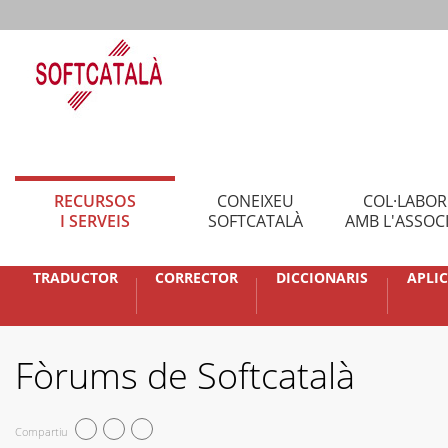
RECURSOS
CONEIXEU
COL·LABO
I SERVEIS
SOFTCATALÀ
AMB L'ASSOC
TRADUCTOR
CORRECTOR
DICCIONARIS
APLI
Fòrums de Softcatalà
Compartiu