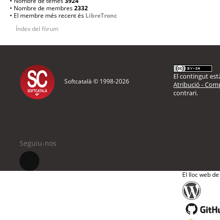
• Nombre de temes
3924
• Nombre de membres
2332
• El membre més recent és
LibreTronc
Índex del fòrum
El contingut està
Softcatalà © 1998-
2026
Atribució - Comp
contrari.
Seguiu-nos
El lloc web de