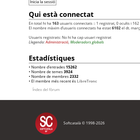
Qui està connectat
En total hi ha
163
usuaris connectats :: 1 registrat, 0 ocults i 162
El nombre màxim d’usuaris connectats ha estat
6102
el dt. mar
Usuaris registrats: No hi ha cap usuari registrat
Llegenda:
Administració
,
Moderadors globals
Estadístiques
• Nombre d’entrades
15262
• Nombre de temes
3924
• Nombre de membres
2332
• El membre més recent és
LibreTronc
Índex del fòrum
Softcatalà © 1998-
2026