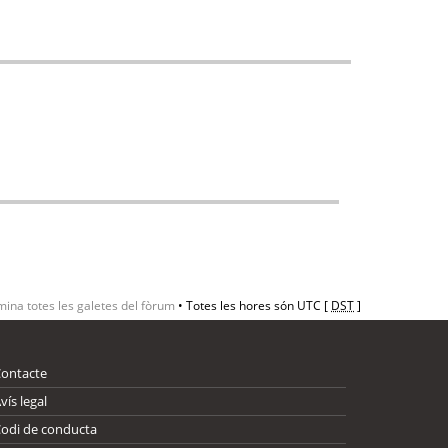
mina totes les galetes del fòrum
• Totes les hores són UTC [
DST
]
Contacte
vís legal
odi de conducta