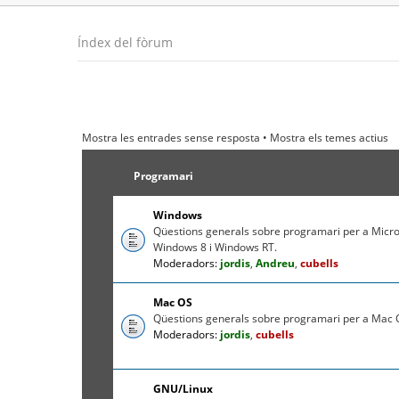
Índex del fòrum
Mostra les entrades sense resposta
•
Mostra els temes actius
Programari
Windows
Qüestions generals sobre programari per a Micr
Windows 8 i Windows RT.
Moderadors:
jordis
,
Andreu
,
cubells
Mac OS
Qüestions generals sobre programari per a Mac O
Moderadors:
jordis
,
cubells
GNU/Linux