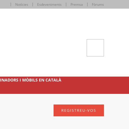
Notícies
Esdeveniments
Premsa
Fòrums
INADORS I MÒBILS EN CATALÀ
REGISTREU-VOS