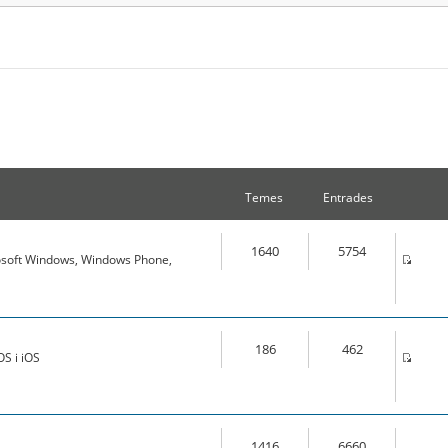
Temes
Entrades
1640
5754
osoft Windows, Windows Phone,
186
462
S i iOS
1416
6660