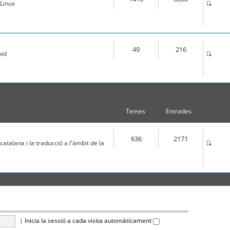
Linux
49
216
oid
Temes
Entrades
636
2171
atalana i la traducció a l'àmbit de la
|
Inicia la sessió a cada visita automàticament