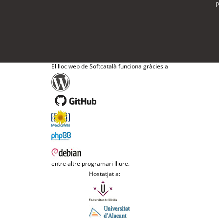
P
El lloc web de Softcatalà funciona gràcies a
entre altre programari lliure.
Hostatjat a: