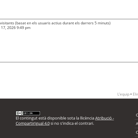
 visitants (basat en els usuaris actius durant els darrers 5 minuts)
ç 17, 2026 9:49 pm
L’equip
•
Eli
El contingut està disponible sota la llicència
Atribució -
CompartirIgual 4.0
si no s'indica el contrari.
A
C