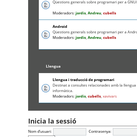
Qüestions generals sobre programari per a GNU/
Moderadors:
jordis
,
Andreu
,
cubells
Android
Qüestions generals sobre programari per a Andr
Moderadors:
jordis
,
Andreu
,
cubells
Llengua
Llengua i traducció de programari
Destinat a consultes relacionades amb la llengua c
informàtica.
Moderadors:
jordis
,
cubells
,
xavivars
Inicia la sessió
Nom d’usuari:
Contrasenya: