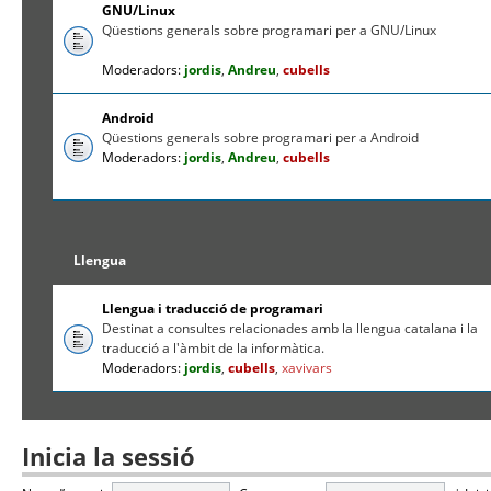
GNU/Linux
Qüestions generals sobre programari per a GNU/Linux
Moderadors:
jordis
,
Andreu
,
cubells
Android
Qüestions generals sobre programari per a Android
Moderadors:
jordis
,
Andreu
,
cubells
Llengua
Llengua i traducció de programari
Destinat a consultes relacionades amb la llengua catalana i la
traducció a l'àmbit de la informàtica.
Moderadors:
jordis
,
cubells
,
xavivars
Inicia la sessió