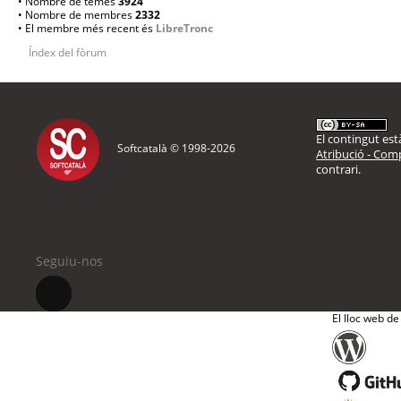
• Nombre de temes
3924
• Nombre de membres
2332
• El membre més recent és
LibreTronc
Índex del fòrum
El contingut està
Softcatalà © 1998-
2026
Atribució - Comp
contrari.
Seguiu-nos
El lloc web de