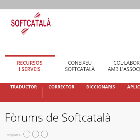
RECURSOS
CONEIXEU
COL·LABO
I SERVEIS
SOFTCATALÀ
AMB L'ASSOC
TRADUCTOR
CORRECTOR
DICCIONARIS
APLI
Fòrums de Softcatalà
Compartiu