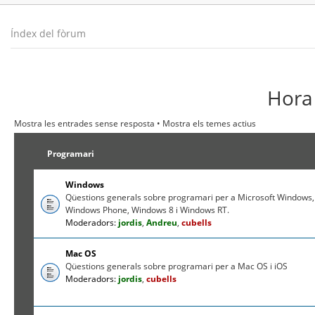
Índex del fòrum
Hora 
Mostra les entrades sense resposta
•
Mostra els temes actius
Programari
Windows
Qüestions generals sobre programari per a Microsoft Windows,
Windows Phone, Windows 8 i Windows RT.
Moderadors:
jordis
,
Andreu
,
cubells
Mac OS
Qüestions generals sobre programari per a Mac OS i iOS
Moderadors:
jordis
,
cubells