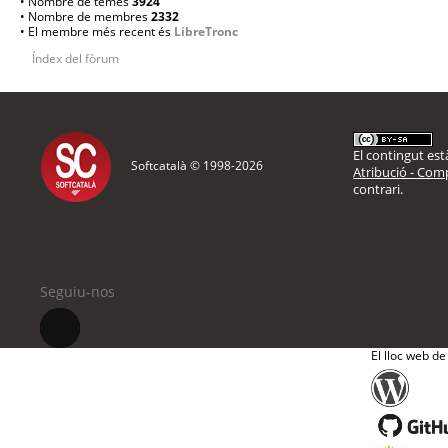
• Nombre de temes
3924
• Nombre de membres
2332
• El membre més recent és
LibreTronc
Índex del fòrum
El contingut està
Softcatalà © 1998-
2026
Atribució - Comp
contrari.
Seguiu-nos
El lloc web de