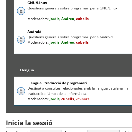
GNU/Linux
Qüestions generals sobre programari per a GNU/Linux
Moderadors:
jordis
,
Andreu
,
cubells
Android
Qüestions generals sobre programari per a Android
Moderadors:
jordis
,
Andreu
,
cubells
Llengua
Llengua i traducció de programari
Destinat a consultes relacionades amb la llengua catalana i la
traducció a l'àmbit de la informàtica.
Moderadors:
jordis
,
cubells
,
xavivars
Inicia la sessió