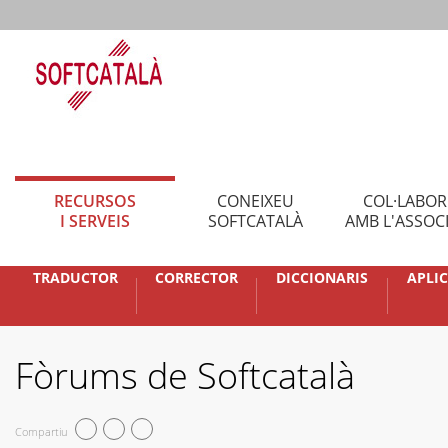
RECURSOS
CONEIXEU
COL·LABO
I SERVEIS
SOFTCATALÀ
AMB L'ASSOC
TRADUCTOR
CORRECTOR
DICCIONARIS
APLI
Fòrums de Softcatalà
Compartiu