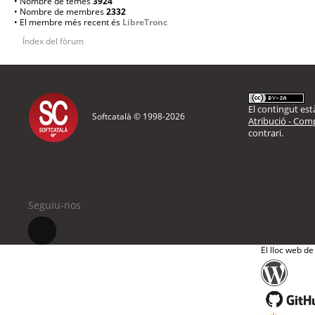
• Nombre de temes
3924
• Nombre de membres
2332
• El membre més recent és
LibreTronc
Índex del fòrum
El contingut està
Softcatalà © 1998-
2026
Atribució - Comp
contrari.
Seguiu-nos
El lloc web de