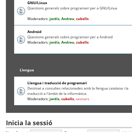
GNU/Linux
Qüestions generals sobre programari per a GNU/Linux
Moderadors:
jordis
,
Andreu
,
cubells
Android
Qüestions generals sobre programari per a Android
Moderadors:
jordis
,
Andreu
,
cubells
Llengua
Llengua i traducció de programari
Destinat a consultes relacionades amb la llengua catalana i la
traducció a l'àmbit de la informàtica.
Moderadors:
jordis
,
cubells
,
xavivars
Inicia la sessió