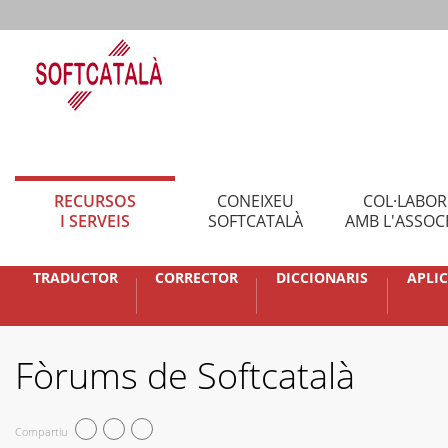
RECURSOS
CONEIXEU
COL·LABO
I SERVEIS
SOFTCATALÀ
AMB L'ASSOC
TRADUCTOR
CORRECTOR
DICCIONARIS
APLI
Fòrums de Softcatalà
Compartiu