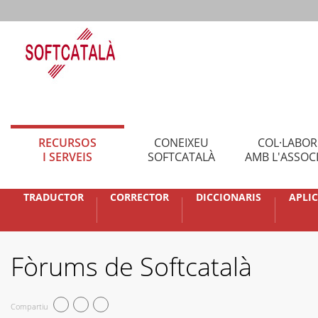
RECURSOS
CONEIXEU
COL·LABO
I SERVEIS
SOFTCATALÀ
AMB L'ASSOC
TRADUCTOR
CORRECTOR
DICCIONARIS
APLI
Fòrums de Softcatalà
Compartiu