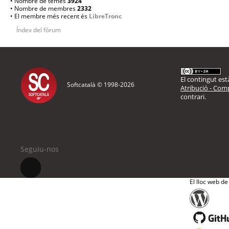
• Nombre de temes
3924
• Nombre de membres
2332
• El membre més recent és
LibreTronc
Índex del fòrum
El contingut està
Softcatalà © 1998-
2026
Atribució - Comp
contrari.
Seguiu-nos
El lloc web de