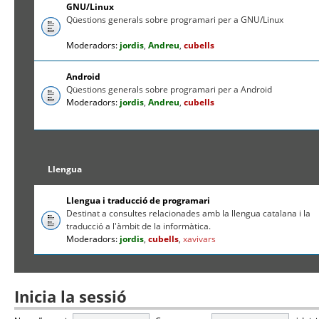
GNU/Linux
Qüestions generals sobre programari per a GNU/Linux
Moderadors:
jordis
,
Andreu
,
cubells
Android
Qüestions generals sobre programari per a Android
Moderadors:
jordis
,
Andreu
,
cubells
Llengua
Llengua i traducció de programari
Destinat a consultes relacionades amb la llengua catalana i la
traducció a l'àmbit de la informàtica.
Moderadors:
jordis
,
cubells
,
xavivars
Inicia la sessió