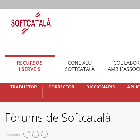
RECURSOS
CONEIXEU
COL·LABO
I SERVEIS
SOFTCATALÀ
AMB L'ASSOC
TRADUCTOR
CORRECTOR
DICCIONARIS
APLI
Fòrums de Softcatalà
Compartiu