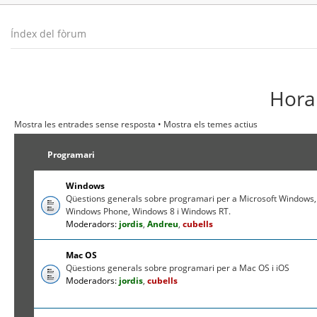
Índex del fòrum
Hora 
Mostra les entrades sense resposta
•
Mostra els temes actius
Programari
Windows
Qüestions generals sobre programari per a Microsoft Windows,
Windows Phone, Windows 8 i Windows RT.
Moderadors:
jordis
,
Andreu
,
cubells
Mac OS
Qüestions generals sobre programari per a Mac OS i iOS
Moderadors:
jordis
,
cubells