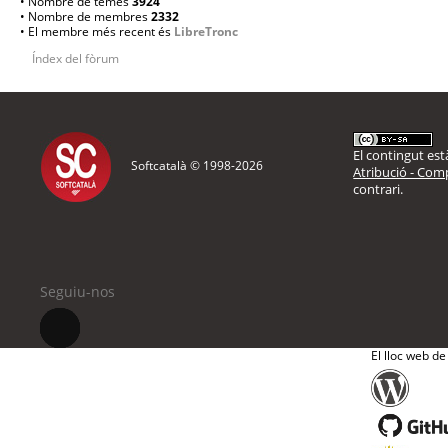
• Nombre de temes
3924
• Nombre de membres
2332
• El membre més recent és
LibreTronc
Índex del fòrum
El contingut està
Softcatalà © 1998-
2026
Atribució - Comp
contrari.
Seguiu-nos
El lloc web de