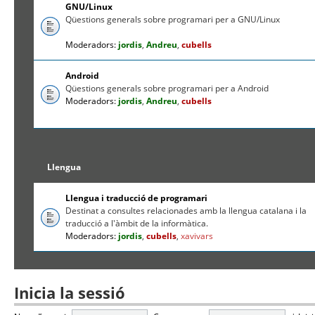
GNU/Linux
Qüestions generals sobre programari per a GNU/Linux
Moderadors:
jordis
,
Andreu
,
cubells
Android
Qüestions generals sobre programari per a Android
Moderadors:
jordis
,
Andreu
,
cubells
Llengua
Llengua i traducció de programari
Destinat a consultes relacionades amb la llengua catalana i la
traducció a l'àmbit de la informàtica.
Moderadors:
jordis
,
cubells
,
xavivars
Inicia la sessió