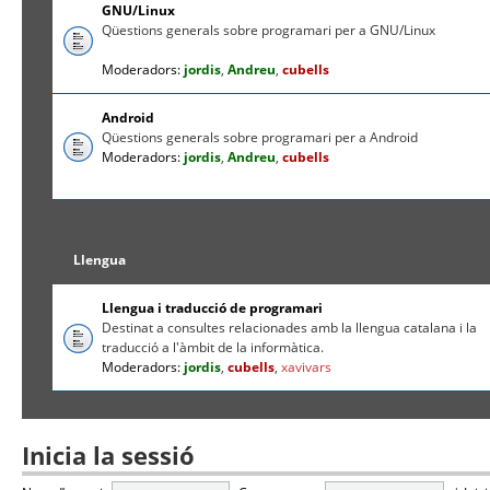
GNU/Linux
Qüestions generals sobre programari per a GNU/Linux
Moderadors:
jordis
,
Andreu
,
cubells
Android
Qüestions generals sobre programari per a Android
Moderadors:
jordis
,
Andreu
,
cubells
Llengua
Llengua i traducció de programari
Destinat a consultes relacionades amb la llengua catalana i la
traducció a l'àmbit de la informàtica.
Moderadors:
jordis
,
cubells
,
xavivars
Inicia la sessió