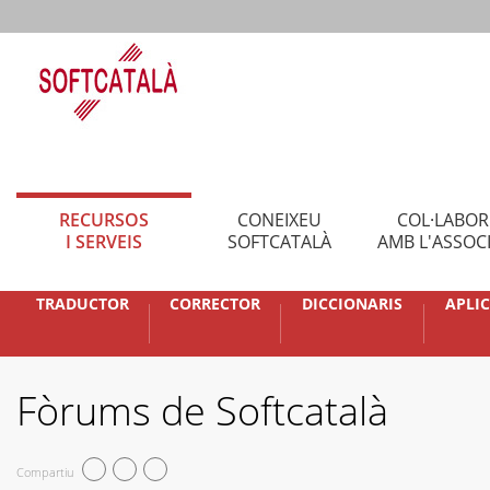
RECURSOS
CONEIXEU
COL·LABO
I SERVEIS
SOFTCATALÀ
AMB L'ASSOC
TRADUCTOR
CORRECTOR
DICCIONARIS
APLI
Fòrums de Softcatalà
Compartiu