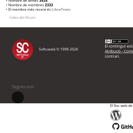
• Nombre de temes
3924
• Nombre de membres
2332
• El membre més recent és
LibreTronc
Índex del fòrum
El contingut està
Softcatalà © 1998-
2026
Atribució - Comp
contrari.
Seguiu-nos
El lloc web de