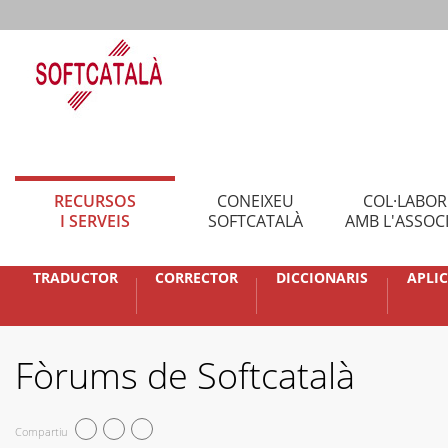
RECURSOS
CONEIXEU
COL·LABO
I SERVEIS
SOFTCATALÀ
AMB L'ASSOC
TRADUCTOR
CORRECTOR
DICCIONARIS
APLI
Fòrums de Softcatalà
Compartiu