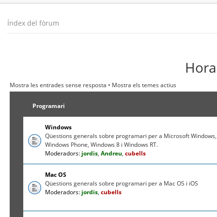
Índex del fòrum
Hora 
Mostra les entrades sense resposta
•
Mostra els temes actius
Programari
Windows
Qüestions generals sobre programari per a Microsoft Windows,
Windows Phone, Windows 8 i Windows RT.
Moderadors:
jordis
,
Andreu
,
cubells
Mac OS
Qüestions generals sobre programari per a Mac OS i iOS
Moderadors:
jordis
,
cubells