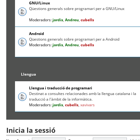
GNU/Linux
Qüestions generals sobre programari per a GNU/Linux
Moderadors:
jordis
,
Andreu
,
cubells
Android
Qüestions generals sobre programari per a Android
Moderadors:
jordis
,
Andreu
,
cubells
Llengua
Llengua i traducció de programari
Destinat a consultes relacionades amb la llengua catalana i la
traducció a l'àmbit de la informàtica.
Moderadors:
jordis
,
cubells
,
xavivars
Inicia la sessió