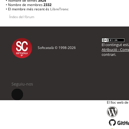
• Nombre de temes
3924
• Nombre de membres
2332
• El membre més recent és
LibreTronc
Índex del fòrum
El contingut està
Softcatalà © 1998-
2026
Atribució - Comp
contrari.
Seguiu-nos
El lloc web de