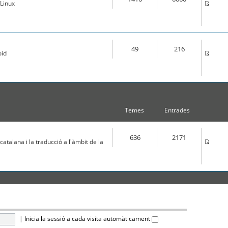
Linux
49
216
oid
Temes
Entrades
636
2171
atalana i la traducció a l'àmbit de la
|
Inicia la sessió a cada visita automàticament