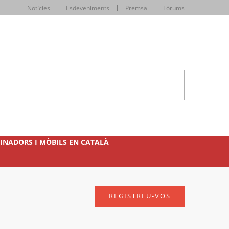
Notícies
Esdeveniments
Premsa
Fòrums
INADORS I MÒBILS EN CATALÀ
REGISTREU-VOS