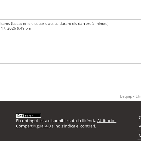
isitants (basat en els usuaris actius durant els darrers 5 minuts)
ç 17, 2026 9:49 pm
L’equip
•
Eli
El contingut està disponible sota la llicència
Atribució -
CompartirIgual 4.0
si no s'indica el contrari.
A
C