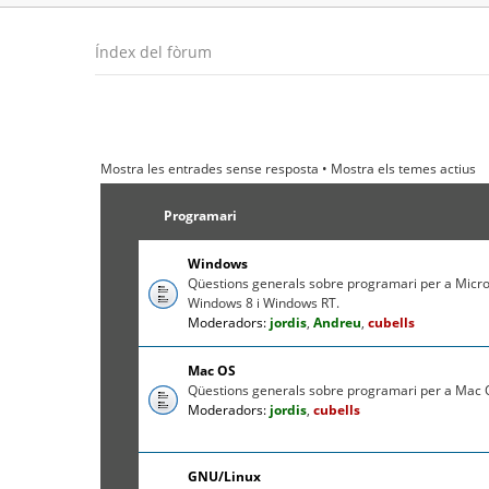
Índex del fòrum
Mostra les entrades sense resposta
•
Mostra els temes actius
Programari
Windows
Qüestions generals sobre programari per a Micr
Windows 8 i Windows RT.
Moderadors:
jordis
,
Andreu
,
cubells
Mac OS
Qüestions generals sobre programari per a Mac O
Moderadors:
jordis
,
cubells
GNU/Linux