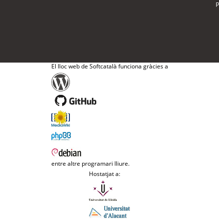
P
El lloc web de Softcatalà funciona gràcies a
entre altre programari lliure.
Hostatjat a: