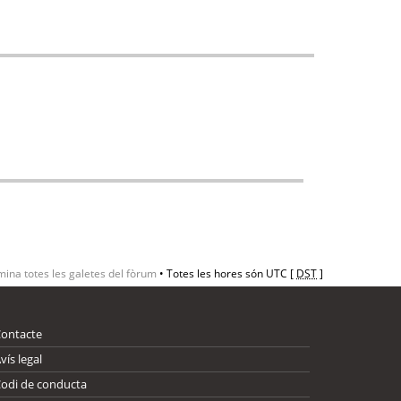
mina totes les galetes del fòrum
• Totes les hores són UTC [
DST
]
Contacte
vís legal
odi de conducta