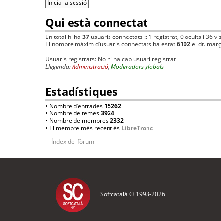
Qui està connectat
En total hi ha
37
usuaris connectats :: 1 registrat, 0 ocults i 36 v
El nombre màxim d’usuaris connectats ha estat
6102
el dt. mar
Usuaris registrats: No hi ha cap usuari registrat
Llegenda:
Administració
,
Moderadors globals
Estadístiques
• Nombre d’entrades
15262
• Nombre de temes
3924
• Nombre de membres
2332
• El membre més recent és
LibreTronc
Índex del fòrum
Softcatalà © 1998-
2026