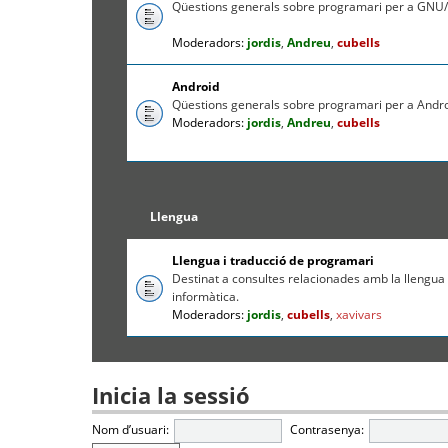
Qüestions generals sobre programari per a GNU/
Moderadors:
jordis
,
Andreu
,
cubells
Android
Qüestions generals sobre programari per a Andr
Moderadors:
jordis
,
Andreu
,
cubells
Llengua
Llengua i traducció de programari
Destinat a consultes relacionades amb la llengua c
informàtica.
Moderadors:
jordis
,
cubells
,
xavivars
Inicia la sessió
Nom d’usuari:
Contrasenya: