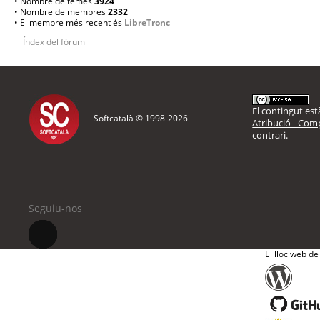
• Nombre de temes
3924
• Nombre de membres
2332
• El membre més recent és
LibreTronc
Índex del fòrum
El contingut està
Softcatalà © 1998-
2026
Atribució - Comp
contrari.
Seguiu-nos
El lloc web de