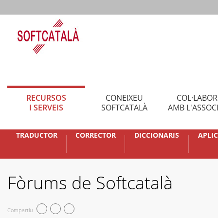
RECURSOS
CONEIXEU
COL·LABO
I SERVEIS
SOFTCATALÀ
AMB L'ASSOC
TRADUCTOR
CORRECTOR
DICCIONARIS
APLI
Fòrums de Softcatalà
Compartiu