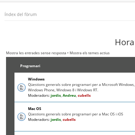
Índex del fòrum
Hora 
Mostra les entrades sense resposta
•
Mostra els temes actius
Programari
Windows
Qüestions generals sobre programari per a Microsoft Windows,
Windows Phone, Windows 8 i Windows RT.
Moderadors:
jordis
,
Andreu
,
cubells
Mac OS
Qüestions generals sobre programari per a Mac OS i iOS
Moderadors:
jordis
,
cubells