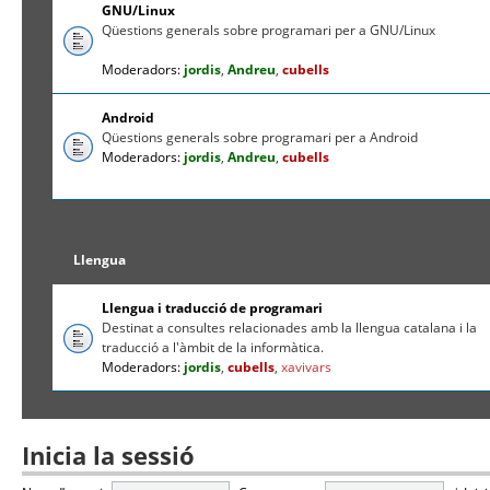
GNU/Linux
Qüestions generals sobre programari per a GNU/Linux
Moderadors:
jordis
,
Andreu
,
cubells
Android
Qüestions generals sobre programari per a Android
Moderadors:
jordis
,
Andreu
,
cubells
Llengua
Llengua i traducció de programari
Destinat a consultes relacionades amb la llengua catalana i la
traducció a l'àmbit de la informàtica.
Moderadors:
jordis
,
cubells
,
xavivars
Inicia la sessió