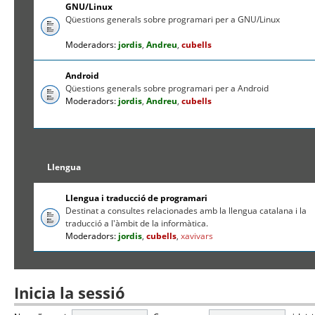
GNU/Linux
Qüestions generals sobre programari per a GNU/Linux
Moderadors:
jordis
,
Andreu
,
cubells
Android
Qüestions generals sobre programari per a Android
Moderadors:
jordis
,
Andreu
,
cubells
Llengua
Llengua i traducció de programari
Destinat a consultes relacionades amb la llengua catalana i la
traducció a l'àmbit de la informàtica.
Moderadors:
jordis
,
cubells
,
xavivars
Inicia la sessió