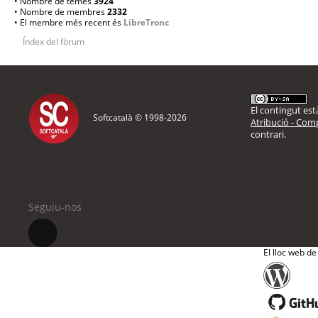
• Nombre de temes
3924
• Nombre de membres
2332
• El membre més recent és
LibreTronc
Índex del fòrum
El contingut està
Softcatalà © 1998-
2026
Atribució - Comp
contrari.
Seguiu-nos
El lloc web de