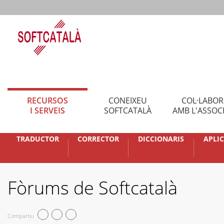
RECURSOS
CONEIXEU
COL·LABO
I SERVEIS
SOFTCATALÀ
AMB L'ASSOC
TRADUCTOR
CORRECTOR
DICCIONARIS
APLI
Fòrums de Softcatalà
Compartiu