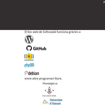
P
El lloc web de Softcatalà funciona gràcies a
entre altre programari lliure.
Hostatjat a: