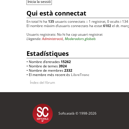
Qui està connectat
En total hi ha
135
usuaris connectats :: 1 registrat, 0 ocults i 134
El nombre màxim d’usuaris connectats ha estat
6102
el dt. mar
Usuaris registrats: No hi ha cap usuari registrat
Llegenda:
Administració
,
Moderadors globals
Estadístiques
• Nombre d’entrades
15262
• Nombre de temes
3924
• Nombre de membres
2332
• El membre més recent és
LibreTronc
Índex del fòrum
Softcatalà © 1998-
2026