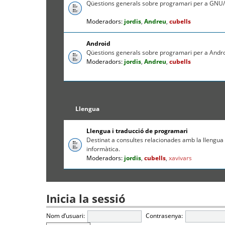
Qüestions generals sobre programari per a GNU/
Moderadors:
jordis
,
Andreu
,
cubells
Android
Qüestions generals sobre programari per a Andr
Moderadors:
jordis
,
Andreu
,
cubells
Llengua
Llengua i traducció de programari
Destinat a consultes relacionades amb la llengua c
informàtica.
Moderadors:
jordis
,
cubells
,
xavivars
Inicia la sessió
Nom d’usuari:
Contrasenya: