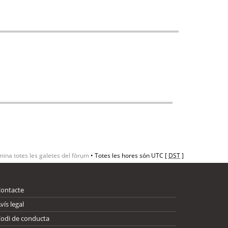
mina totes les galetes del fòrum
• Totes les hores són UTC [
DST
]
Contacte
vís legal
odi de conducta