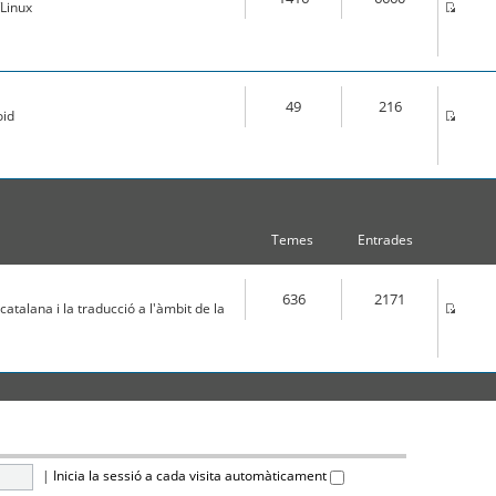
Linux
49
216
oid
Temes
Entrades
636
2171
atalana i la traducció a l'àmbit de la
|
Inicia la sessió a cada visita automàticament