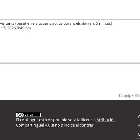
 visitants (basat en els usuaris actius durant els darrers 5 minuts)
ç 17, 2026 9:49 pm
L’equip
•
Eli
El contingut està disponible sota la llicència
Atribució -
CompartirIgual 4.0
si no s'indica el contrari.
A
C