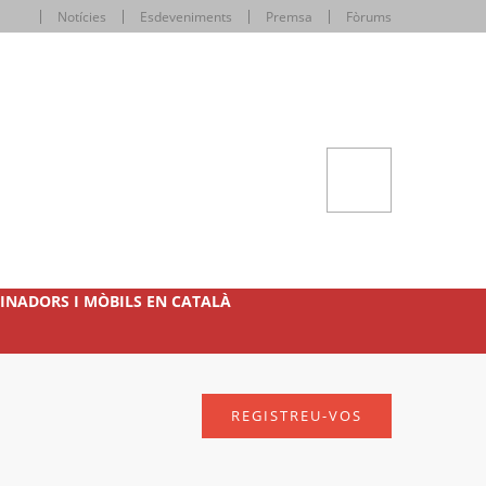
Notícies
Esdeveniments
Premsa
Fòrums
INADORS I MÒBILS EN CATALÀ
REGISTREU-VOS