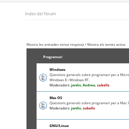
Índex del fòrum
Mostra les entrades sense resposta
•
Mostra els temes actius
Programari
Windows
Qüestions generals sobre programari per a Micr
Windows 8 i Windows RT.
Moderadors:
jordis
,
Andreu
,
cubells
Mac OS
Qüestions generals sobre programari per a Mac O
Moderadors:
jordis
,
cubells
GNU/Linux