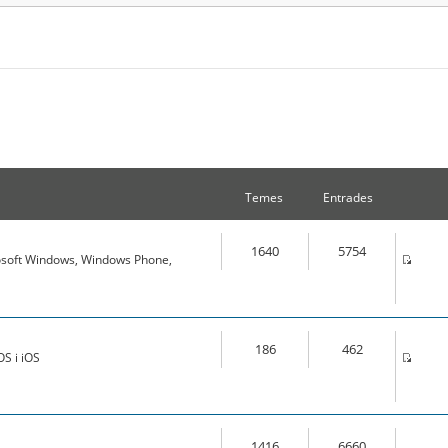
Temes
Entrades
1640
5754
osoft Windows, Windows Phone,
186
462
S i iOS
1416
6660