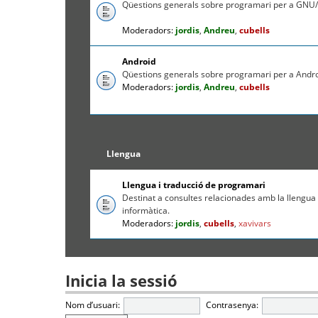
Qüestions generals sobre programari per a GNU/
Moderadors:
jordis
,
Andreu
,
cubells
Android
Qüestions generals sobre programari per a Andr
Moderadors:
jordis
,
Andreu
,
cubells
Llengua
Llengua i traducció de programari
Destinat a consultes relacionades amb la llengua c
informàtica.
Moderadors:
jordis
,
cubells
,
xavivars
Inicia la sessió
Nom d’usuari:
Contrasenya: