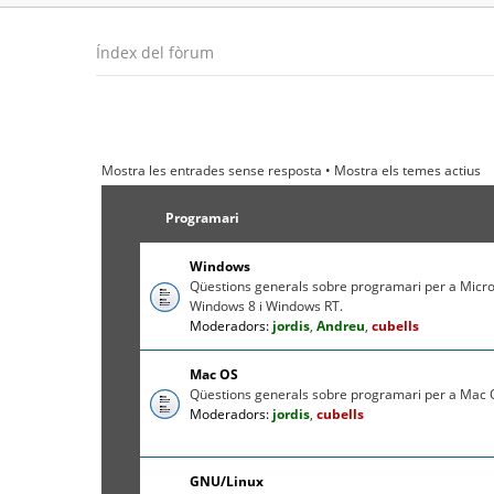
Índex del fòrum
Mostra les entrades sense resposta
•
Mostra els temes actius
Programari
Windows
Qüestions generals sobre programari per a Micr
Windows 8 i Windows RT.
Moderadors:
jordis
,
Andreu
,
cubells
Mac OS
Qüestions generals sobre programari per a Mac O
Moderadors:
jordis
,
cubells
GNU/Linux