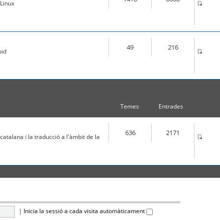
Linux
49
216
oid
Temes
Entrades
636
2171
atalana i la traducció a l'àmbit de la
|
Inicia la sessió a cada visita automàticament