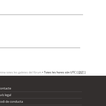
mina totes les galetes del fòrum
• Totes les hores són UTC [
DST
]
Contacte
vís legal
odi de conducta