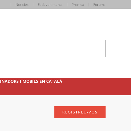
Notícies
Esdeveniments
Premsa
Fòrums
INADORS I MÒBILS EN CATALÀ
REGISTREU-VOS