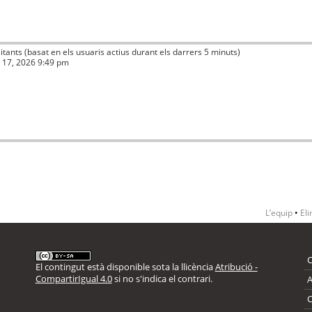
isitants (basat en els usuaris actius durant els darrers 5 minuts)
ç 17, 2026 9:49 pm
L’equip
•
Eli
El contingut està disponible sota la llicència
Atribució -
CompartirIgual 4.0
si no s'indica el contrari.
A
C