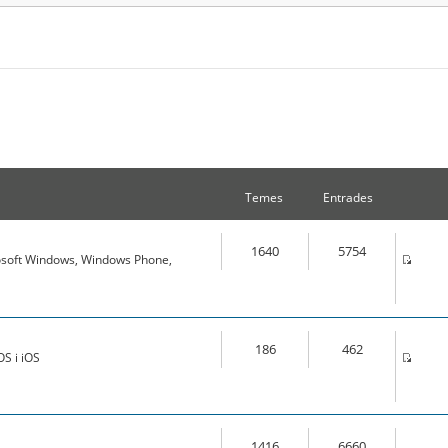
Temes
Entrades
1640
5754
osoft Windows, Windows Phone,
186
462
S i iOS
1416
6660