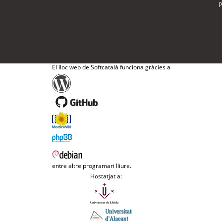
P
El lloc web de Softcatalà funciona gràcies a
entre altre programari lliure.
Hostatjat a: