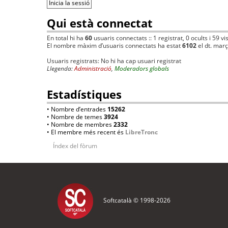
Qui està connectat
En total hi ha
60
usuaris connectats :: 1 registrat, 0 ocults i 59 v
El nombre màxim d’usuaris connectats ha estat
6102
el dt. mar
Usuaris registrats: No hi ha cap usuari registrat
Llegenda:
Administració
,
Moderadors globals
Estadístiques
• Nombre d’entrades
15262
• Nombre de temes
3924
• Nombre de membres
2332
• El membre més recent és
LibreTronc
Índex del fòrum
Softcatalà © 1998-
2026