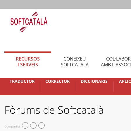
RECURSOS
CONEIXEU
COL·LABO
I SERVEIS
SOFTCATALÀ
AMB L'ASSOC
TRADUCTOR
CORRECTOR
DICCIONARIS
APLI
Fòrums de Softcatalà
Compartiu