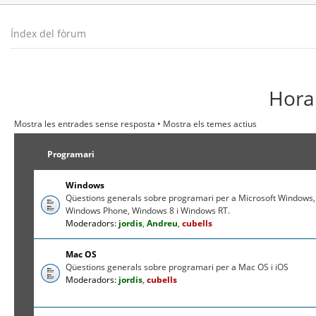
Índex del fòrum
Hora 
Mostra les entrades sense resposta
•
Mostra els temes actius
Programari
Windows
Qüestions generals sobre programari per a Microsoft Windows,
Windows Phone, Windows 8 i Windows RT.
Moderadors:
jordis
,
Andreu
,
cubells
Mac OS
Qüestions generals sobre programari per a Mac OS i iOS
Moderadors:
jordis
,
cubells