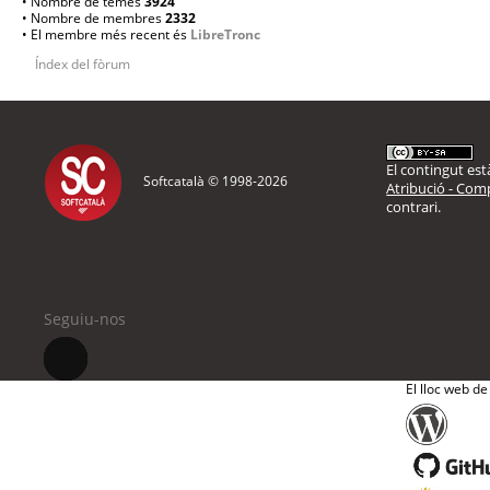
• Nombre de temes
3924
• Nombre de membres
2332
• El membre més recent és
LibreTronc
Índex del fòrum
El contingut està
Softcatalà © 1998-
2026
Atribució - Comp
contrari.
Seguiu-nos
El lloc web de