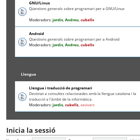
GNU/Linux
Qüestions generals sobre programari per a GNU/Linux
Moderadors:
jordis
,
Andreu
,
cubells
Android
Qüestions generals sobre programari per a Android
Moderadors:
jordis
,
Andreu
,
cubells
Llengua
Llengua i traducció de programari
Destinat a consultes relacionades amb la llengua catalana i la
traducció a l'àmbit de la informàtica.
Moderadors:
jordis
,
cubells
,
xavivars
Inicia la sessió