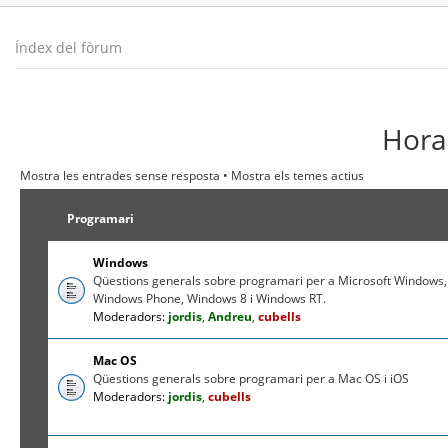
Índex del fòrum
Hora 
Mostra les entrades sense resposta
•
Mostra els temes actius
Programari
Windows
Qüestions generals sobre programari per a Microsoft Windows,
Windows Phone, Windows 8 i Windows RT.
Moderadors:
jordis
,
Andreu
,
cubells
Mac OS
Qüestions generals sobre programari per a Mac OS i iOS
Moderadors:
jordis
,
cubells