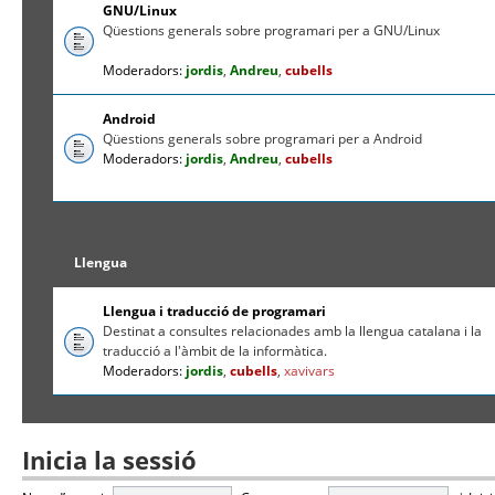
GNU/Linux
Qüestions generals sobre programari per a GNU/Linux
Moderadors:
jordis
,
Andreu
,
cubells
Android
Qüestions generals sobre programari per a Android
Moderadors:
jordis
,
Andreu
,
cubells
Llengua
Llengua i traducció de programari
Destinat a consultes relacionades amb la llengua catalana i la
traducció a l'àmbit de la informàtica.
Moderadors:
jordis
,
cubells
,
xavivars
Inicia la sessió