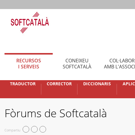
RECURSOS
CONEIXEU
COL·LABO
I SERVEIS
SOFTCATALÀ
AMB L'ASSOC
TRADUCTOR
CORRECTOR
DICCIONARIS
APLI
Fòrums de Softcatalà
Compartiu