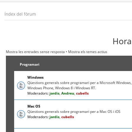
Índex del fòrum
Hora 
Mostra les entrades sense resposta
•
Mostra els temes actius
Programari
Windows
Qüestions generals sobre programari per a Microsoft Windows,
Windows Phone, Windows 8 i Windows RT.
Moderadors:
jordis
,
Andreu
,
cubells
Mac OS
Qüestions generals sobre programari per a Mac OS i iOS
Moderadors:
jordis
,
cubells