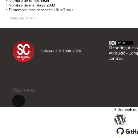
• Nombre de temes
3924
• Nombre de membres
2332
• El membre més recent és
LibreTronc
Índex del fòrum
El contingut està
Softcatalà © 1998-
2026
Atribució - Comp
contrari.
Seguiu-nos
El lloc web de