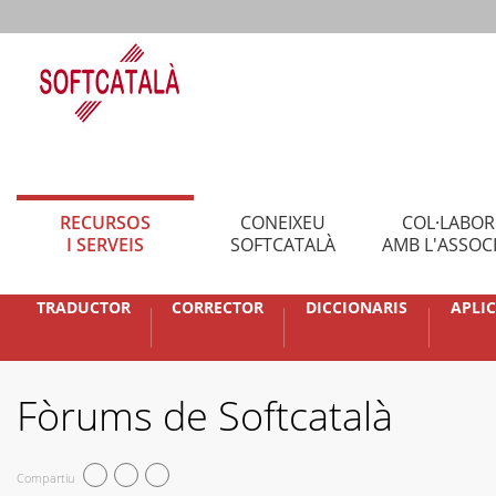
RECURSOS
CONEIXEU
COL·LABO
I SERVEIS
SOFTCATALÀ
AMB L'ASSOC
TRADUCTOR
CORRECTOR
DICCIONARIS
APLI
Fòrums de Softcatalà
Compartiu