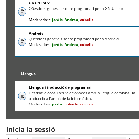
GNU/Linux
Qüestions generals sobre programari per a GNU/Linux
Moderadors:
jordis
,
Andreu
,
cubells
Android
Qüestions generals sobre programari per a Android
Moderadors:
jordis
,
Andreu
,
cubells
Llengua
Llengua i traducció de programari
Destinat a consultes relacionades amb la llengua catalana i la
traducció a l'àmbit de la informàtica.
Moderadors:
jordis
,
cubells
,
xavivars
Inicia la sessió