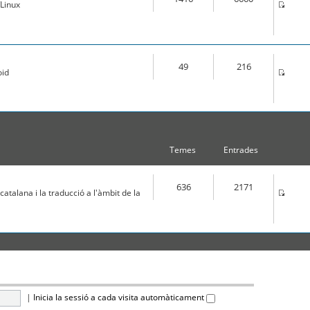
Linux
49
216
oid
Temes
Entrades
636
2171
atalana i la traducció a l'àmbit de la
|
Inicia la sessió a cada visita automàticament