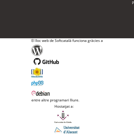
P
El lloc web de Softcatalà funciona gràcies a
entre altre programari lliure.
Hostatjat a: