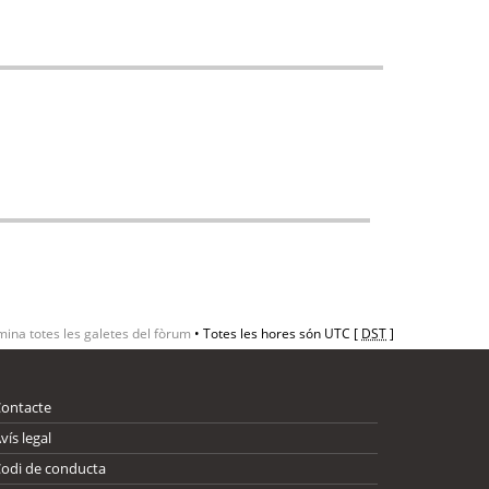
mina totes les galetes del fòrum
• Totes les hores són UTC [
DST
]
Contacte
vís legal
odi de conducta