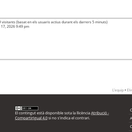
9 visitants (basat en els usuaris actius durant els darrers 5 minuts)
ç 17, 2026 9:49 pm
L’equip
•
Eli
El contingut està disponible sota la llicència
Atribució -
CompartirIgual 4.0
si no s'indica el contrari.
A
C