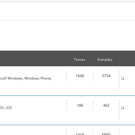
Temes
Entrades
1640
5754
osoft Windows, Windows Phone,
186
462
S i iOS
1416
6660