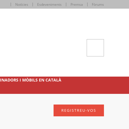
Notícies
Esdeveniments
Premsa
Fòrums
INADORS I MÒBILS EN CATALÀ
REGISTREU-VOS