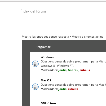
Índex del fòrum
Mostra les entrades sense resposta
•
Mostra els temes actius
Programari
Windows
Qüestions generals sobre programari per a Micr
Windows 8 i Windows RT.
Moderadors:
jordis
,
Andreu
,
cubells
Mac OS
Qüestions generals sobre programari per a Mac O
Moderadors:
jordis
,
cubells
GNU/Linux