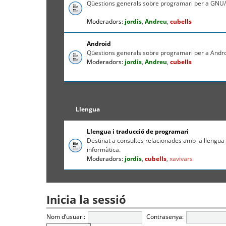
Qüestions generals sobre programari per a GNU/
Moderadors:
jordis
,
Andreu
,
cubells
Android
Qüestions generals sobre programari per a Andr
Moderadors:
jordis
,
Andreu
,
cubells
Llengua
Llengua i traducció de programari
Destinat a consultes relacionades amb la llengua c
informàtica.
Moderadors:
jordis
,
cubells
,
xavivars
Inicia la sessió
Nom d’usuari:
Contrasenya: