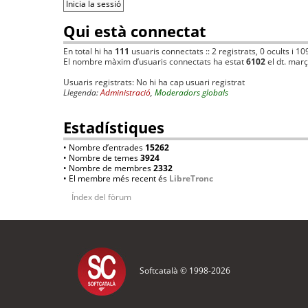
Qui està connectat
En total hi ha
111
usuaris connectats :: 2 registrats, 0 ocults i 10
El nombre màxim d’usuaris connectats ha estat
6102
el dt. mar
Usuaris registrats: No hi ha cap usuari registrat
Llegenda:
Administració
,
Moderadors globals
Estadístiques
• Nombre d’entrades
15262
• Nombre de temes
3924
• Nombre de membres
2332
• El membre més recent és
LibreTronc
Índex del fòrum
Softcatalà © 1998-
2026