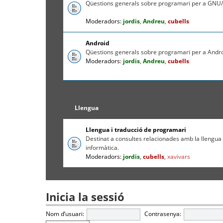
Qüestions generals sobre programari per a GNU/
Moderadors:
jordis
,
Andreu
,
cubells
Android
Qüestions generals sobre programari per a Andr
Moderadors:
jordis
,
Andreu
,
cubells
Llengua
Llengua i traducció de programari
Destinat a consultes relacionades amb la llengua c
informàtica.
Moderadors:
jordis
,
cubells
,
xavivars
Inicia la sessió
Nom d’usuari:
Contrasenya: