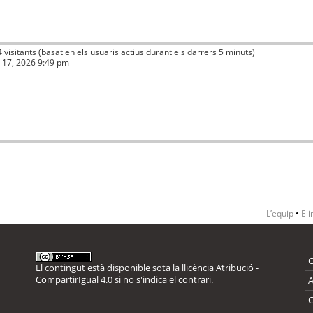
4 visitants (basat en els usuaris actius durant els darrers 5 minuts)
ç 17, 2026 9:49 pm
L’equip
•
Eli
El contingut està disponible sota la llicència
Atribució -
CompartirIgual 4.0
si no s'indica el contrari.
A
C