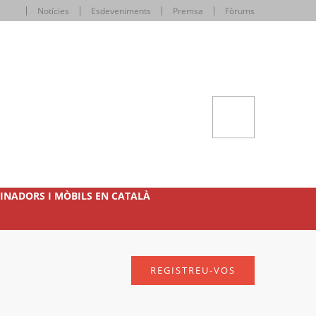
Notícies
Esdeveniments
Premsa
Fòrums
INADORS I MÒBILS EN CATALÀ
REGISTREU-VOS