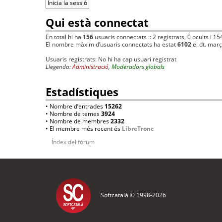
Qui està connectat
En total hi ha
156
usuaris connectats :: 2 registrats, 0 ocults i 15
El nombre màxim d’usuaris connectats ha estat
6102
el dt. mar
Usuaris registrats: No hi ha cap usuari registrat
Llegenda:
Administració
,
Moderadors globals
Estadístiques
• Nombre d’entrades
15262
• Nombre de temes
3924
• Nombre de membres
2332
• El membre més recent és
LibreTronc
Índex del fòrum
Softcatalà © 1998-
2026