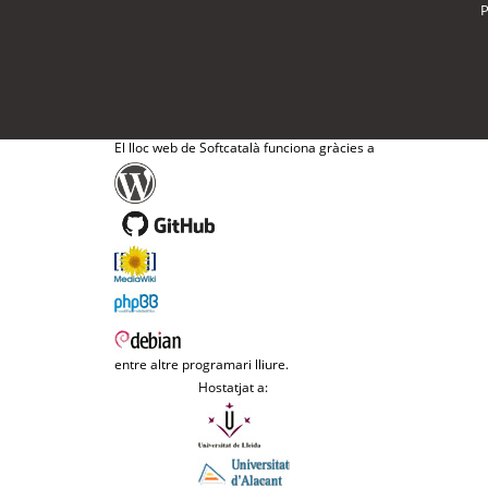
P
El lloc web de Softcatalà funciona gràcies a
entre altre programari lliure.
Hostatjat a: