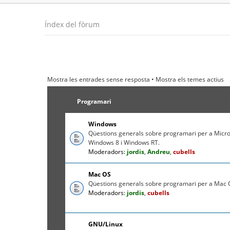
Índex del fòrum
Mostra les entrades sense resposta
•
Mostra els temes actius
Programari
Windows
Qüestions generals sobre programari per a Micr
Windows 8 i Windows RT.
Moderadors:
jordis
,
Andreu
,
cubells
Mac OS
Qüestions generals sobre programari per a Mac O
Moderadors:
jordis
,
cubells
GNU/Linux