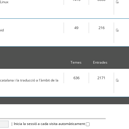
Linux
49
216
oid
Temes
Entrades
636
2171
atalana i la traducció a l'àmbit de la
|
Inicia la sessió a cada visita automàticament