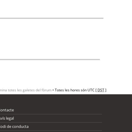
mina totes les galetes del fòrum
• Totes les hores són UTC [
DST
]
Contacte
vís legal
odi de conducta