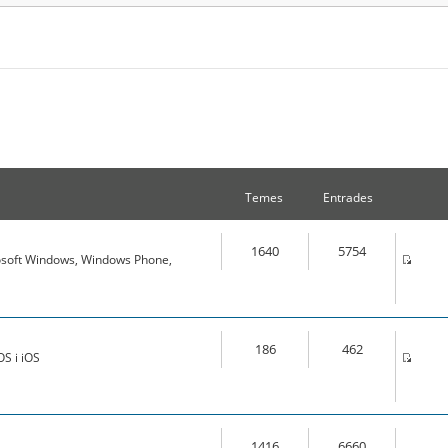
Temes
Entrades
1640
5754
osoft Windows, Windows Phone,
186
462
S i iOS
1416
6660