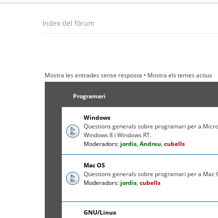
Índex del fòrum
Mostra les entrades sense resposta
•
Mostra els temes actius
Programari
Windows
Qüestions generals sobre programari per a Micr
Windows 8 i Windows RT.
Moderadors:
jordis
,
Andreu
,
cubells
Mac OS
Qüestions generals sobre programari per a Mac O
Moderadors:
jordis
,
cubells
GNU/Linux