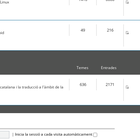
Linux
49
216
oid
Temes
Entrades
636
2171
atalana i la traducció a l'àmbit de la
|
Inicia la sessió a cada visita automàticament