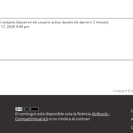
5 visitants (basat en els usuaris actius durant els darrers 5 minuts)
ç 17, 2026 9:49 pm
L’equip
•
Eli
El contingut està disponible sota la llicència
Atribució -
CompartirIgual 4.0
si no s'indica el contrari.
A
C