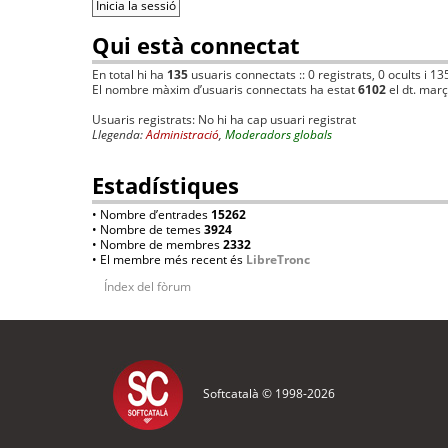
Qui està connectat
En total hi ha
135
usuaris connectats :: 0 registrats, 0 ocults i 13
El nombre màxim d’usuaris connectats ha estat
6102
el dt. mar
Usuaris registrats: No hi ha cap usuari registrat
Llegenda:
Administració
,
Moderadors globals
Estadístiques
• Nombre d’entrades
15262
• Nombre de temes
3924
• Nombre de membres
2332
• El membre més recent és
LibreTronc
Índex del fòrum
Softcatalà © 1998-
2026