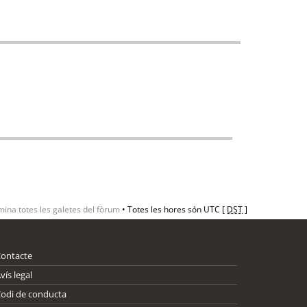
mina totes les galetes del fòrum
• Totes les hores són UTC [
DST
]
Contacte
vís legal
odi de conducta