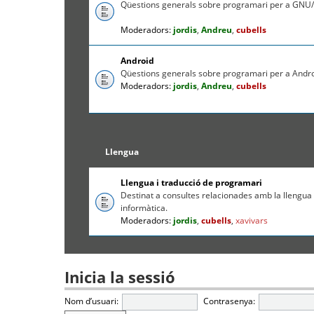
Qüestions generals sobre programari per a GNU/
Moderadors:
jordis
,
Andreu
,
cubells
Android
Qüestions generals sobre programari per a Andr
Moderadors:
jordis
,
Andreu
,
cubells
Llengua
Llengua i traducció de programari
Destinat a consultes relacionades amb la llengua c
informàtica.
Moderadors:
jordis
,
cubells
,
xavivars
Inicia la sessió
Nom d’usuari:
Contrasenya: