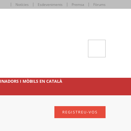
Notícies
Esdeveniments
Premsa
Fòrums
INADORS I MÒBILS EN CATALÀ
REGISTREU-VOS