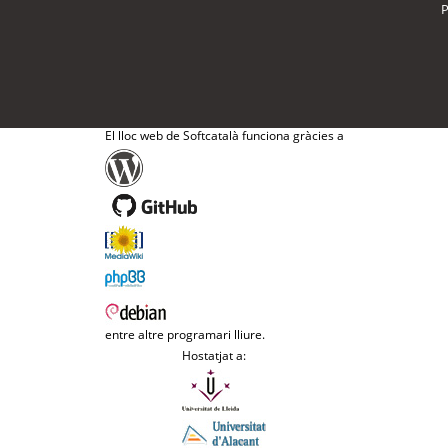
P
El lloc web de Softcatalà funciona gràcies a
entre altre programari lliure.
Hostatjat a: