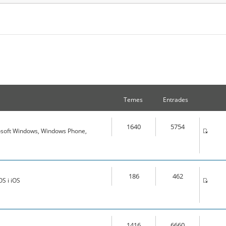
Temes
Entrades
1640
5754
osoft Windows, Windows Phone,
186
462
S i iOS
1416
6660