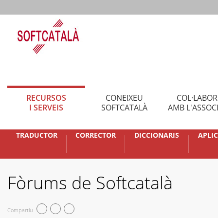
RECURSOS
CONEIXEU
COL·LABO
I SERVEIS
SOFTCATALÀ
AMB L'ASSOC
TRADUCTOR
CORRECTOR
DICCIONARIS
APLI
Fòrums de Softcatalà
Compartiu