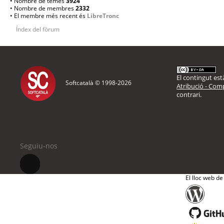
• Nombre de temes
3924
• Nombre de membres
2332
• El membre més recent és
LibreTronc
Índex del fòrum
El contingut està
Softcatalà © 1998-
2026
Atribució - Comp
contrari.
Seguiu-nos
El lloc web de