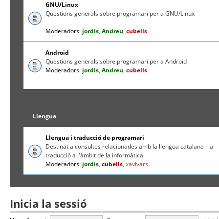
GNU/Linux
Qüestions generals sobre programari per a GNU/Linux
Moderadors:
jordis
,
Andreu
,
cubells
Android
Qüestions generals sobre programari per a Android
Moderadors:
jordis
,
Andreu
,
cubells
Llengua
Llengua i traducció de programari
Destinat a consultes relacionades amb la llengua catalana i la
traducció a l'àmbit de la informàtica.
Moderadors:
jordis
,
cubells
,
xavivars
Inicia la sessió