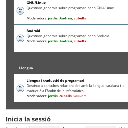
GNU/Linux
Qüestions generals sobre programari per a GNU/Linux
Moderadors:
jordis
,
Andreu
,
cubells
Android
Qüestions generals sobre programari per a Android
Moderadors:
jordis
,
Andreu
,
cubells
Llengua
Llengua i traducció de programari
Destinat a consultes relacionades amb la llengua catalana i la
traducció a l'àmbit de la informàtica.
Moderadors:
jordis
,
cubells
,
xavivars
Inicia la sessió