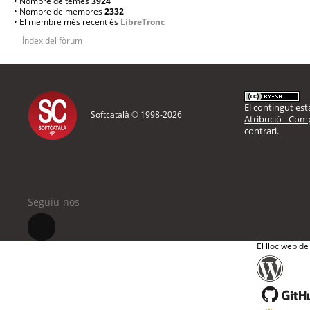
• Nombre de temes
3924
• Nombre de membres
2332
• El membre més recent és
LibreTronc
Índex del fòrum
El contingut està
Softcatalà © 1998-
2026
Atribució - Comp
contrari.
Seguiu-nos
El lloc web de