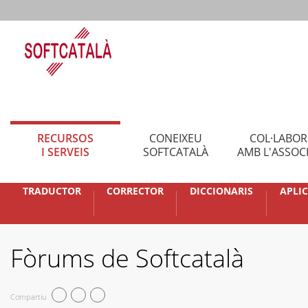
RECURSOS
CONEIXEU
COL·LABO
I SERVEIS
SOFTCATALÀ
AMB L'ASSOC
TRADUCTOR
CORRECTOR
DICCIONARIS
APLI
Fòrums de Softcatalà
Compartiu