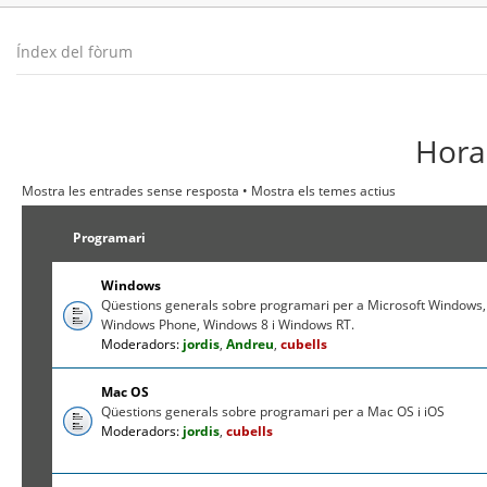
Índex del fòrum
Hora 
Mostra les entrades sense resposta
•
Mostra els temes actius
Programari
Windows
Qüestions generals sobre programari per a Microsoft Windows,
Windows Phone, Windows 8 i Windows RT.
Moderadors:
jordis
,
Andreu
,
cubells
Mac OS
Qüestions generals sobre programari per a Mac OS i iOS
Moderadors:
jordis
,
cubells