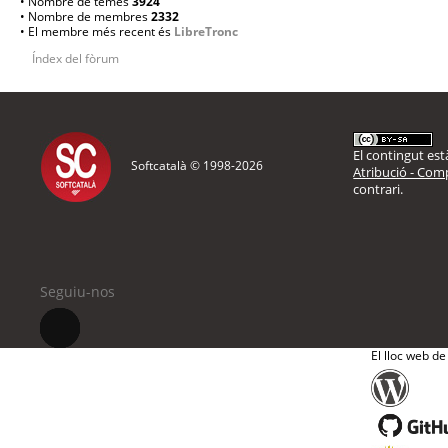
• Nombre de temes
3924
• Nombre de membres
2332
• El membre més recent és
LibreTronc
Índex del fòrum
El contingut està
Softcatalà © 1998-
2026
Atribució - Comp
contrari.
Seguiu-nos
El lloc web de