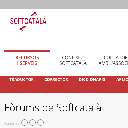
RECURSOS
CONEIXEU
COL·LABO
I SERVEIS
SOFTCATALÀ
AMB L'ASSOC
TRADUCTOR
CORRECTOR
DICCIONARIS
APLI
Fòrums de Softcatalà
Compartiu