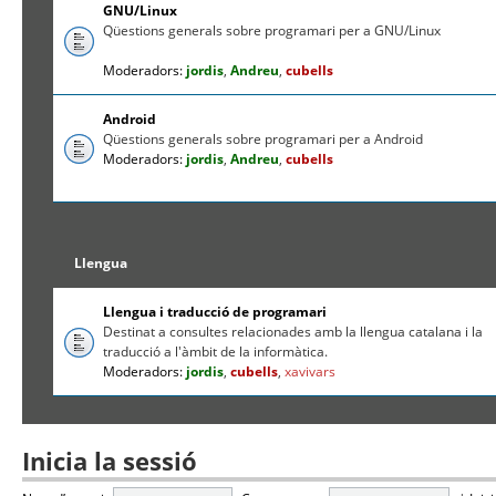
GNU/Linux
Qüestions generals sobre programari per a GNU/Linux
Moderadors:
jordis
,
Andreu
,
cubells
Android
Qüestions generals sobre programari per a Android
Moderadors:
jordis
,
Andreu
,
cubells
Llengua
Llengua i traducció de programari
Destinat a consultes relacionades amb la llengua catalana i la
traducció a l'àmbit de la informàtica.
Moderadors:
jordis
,
cubells
,
xavivars
Inicia la sessió