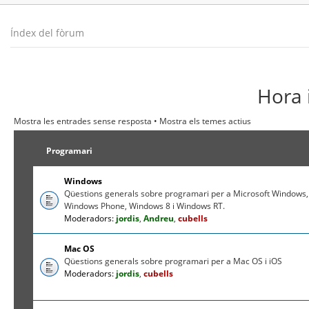
Índex del fòrum
Hora 
Mostra les entrades sense resposta
•
Mostra els temes actius
Programari
Windows
Qüestions generals sobre programari per a Microsoft Windows,
Windows Phone, Windows 8 i Windows RT.
Moderadors:
jordis
,
Andreu
,
cubells
Mac OS
Qüestions generals sobre programari per a Mac OS i iOS
Moderadors:
jordis
,
cubells