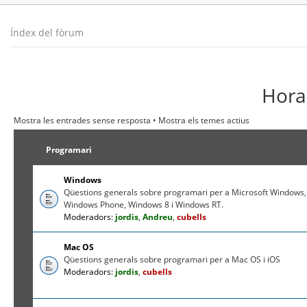
Índex del fòrum
Hora 
Mostra les entrades sense resposta
•
Mostra els temes actius
Programari
Windows
Qüestions generals sobre programari per a Microsoft Windows,
Windows Phone, Windows 8 i Windows RT.
Moderadors:
jordis
,
Andreu
,
cubells
Mac OS
Qüestions generals sobre programari per a Mac OS i iOS
Moderadors:
jordis
,
cubells