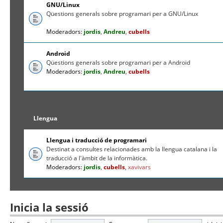
GNU/Linux
Qüestions generals sobre programari per a GNU/Linux
Moderadors:
jordis
,
Andreu
,
cubells
Android
Qüestions generals sobre programari per a Android
Moderadors:
jordis
,
Andreu
,
cubells
Llengua
Llengua i traducció de programari
Destinat a consultes relacionades amb la llengua catalana i la
traducció a l'àmbit de la informàtica.
Moderadors:
jordis
,
cubells
,
xavivars
Inicia la sessió