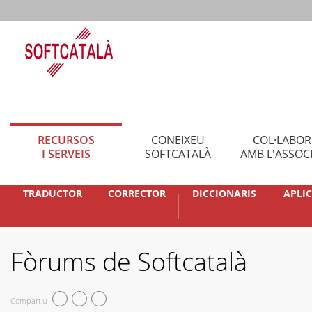
RECURSOS
CONEIXEU
COL·LABO
I SERVEIS
SOFTCATALÀ
AMB L'ASSOC
TRADUCTOR
CORRECTOR
DICCIONARIS
APLI
Fòrums de Softcatalà
Compartiu