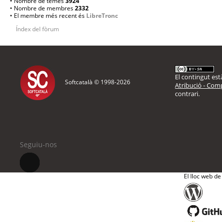
• Nombre de temes
3924
• Nombre de membres
2332
• El membre més recent és
LibreTronc
Índex del fòrum
El contingut està
Softcatalà © 1998-
2026
Atribució - Comp
contrari.
Seguiu-nos
El lloc web de