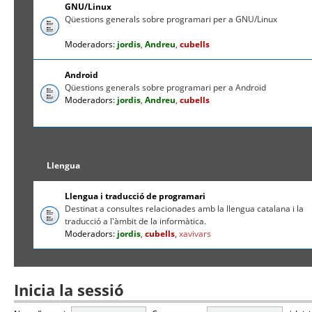
GNU/Linux
Qüestions generals sobre programari per a GNU/Linux
Moderadors:
jordis
,
Andreu
,
cubells
Android
Qüestions generals sobre programari per a Android
Moderadors:
jordis
,
Andreu
,
cubells
Llengua
Llengua i traducció de programari
Destinat a consultes relacionades amb la llengua catalana i la
traducció a l'àmbit de la informàtica.
Moderadors:
jordis
,
cubells
,
xavivars
Inicia la sessió