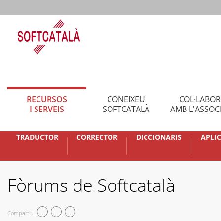
RECURSOS
CONEIXEU
COL·LABO
I SERVEIS
SOFTCATALÀ
AMB L'ASSOC
TRADUCTOR
CORRECTOR
DICCIONARIS
APLI
Fòrums de Softcatalà
Compartiu