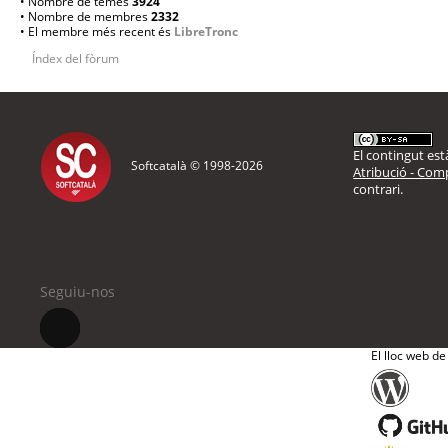
• Nombre de temes
3924
• Nombre de membres
2332
• El membre més recent és
LibreTronc
Índex del fòrum
El contingut està
Softcatalà © 1998-
2026
Atribució - Comp
contrari.
Seguiu-nos
El lloc web de