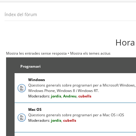
Índex del fòrum
Hora 
Mostra les entrades sense resposta
•
Mostra els temes actius
Programari
Windows
Qüestions generals sobre programari per a Microsoft Windows,
Windows Phone, Windows 8 i Windows RT.
Moderadors:
jordis
,
Andreu
,
cubells
Mac OS
Qüestions generals sobre programari per a Mac OS i iOS
Moderadors:
jordis
,
cubells