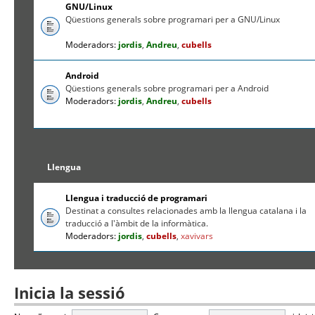
GNU/Linux
Qüestions generals sobre programari per a GNU/Linux
Moderadors:
jordis
,
Andreu
,
cubells
Android
Qüestions generals sobre programari per a Android
Moderadors:
jordis
,
Andreu
,
cubells
Llengua
Llengua i traducció de programari
Destinat a consultes relacionades amb la llengua catalana i la
traducció a l'àmbit de la informàtica.
Moderadors:
jordis
,
cubells
,
xavivars
Inicia la sessió