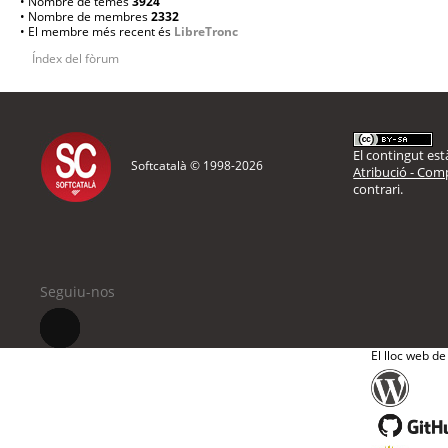
• Nombre de temes
3924
• Nombre de membres
2332
• El membre més recent és
LibreTronc
Índex del fòrum
El contingut està
Softcatalà © 1998-
2026
Atribució - Comp
contrari.
Seguiu-nos
El lloc web de