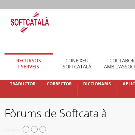
RECURSOS
CONEIXEU
COL·LABO
I SERVEIS
SOFTCATALÀ
AMB L'ASSOC
TRADUCTOR
CORRECTOR
DICCIONARIS
APLI
Fòrums de Softcatalà
Compartiu