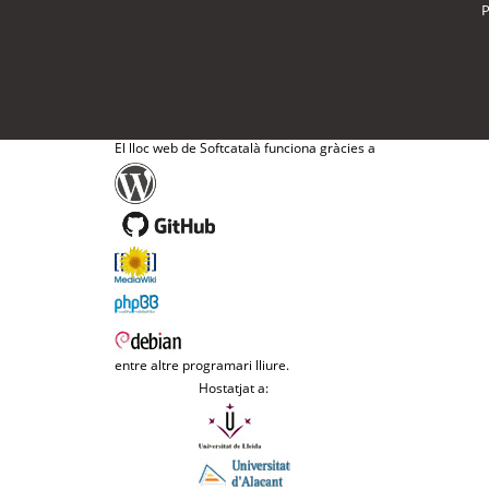
P
El lloc web de Softcatalà funciona gràcies a
entre altre programari lliure.
Hostatjat a: