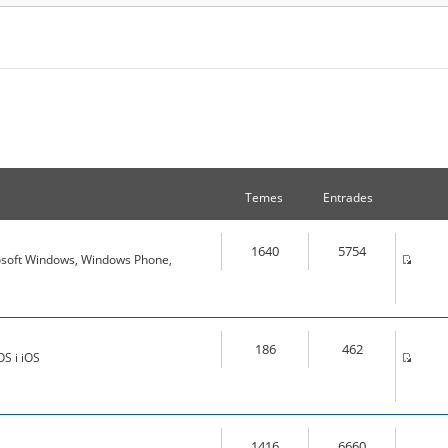
Temes
Entrades
1640
5754
osoft Windows, Windows Phone,
186
462
S i iOS
1416
6660