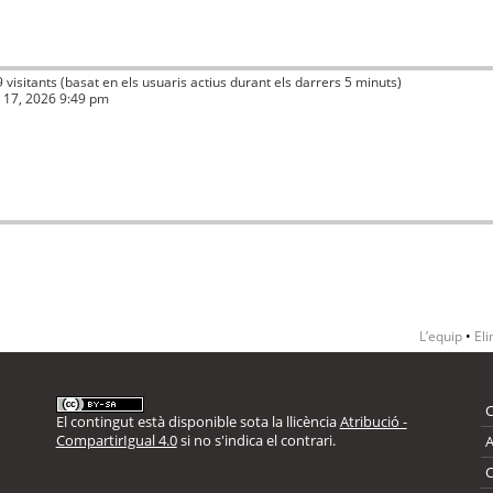
9 visitants (basat en els usuaris actius durant els darrers 5 minuts)
ç 17, 2026 9:49 pm
L’equip
•
Eli
El contingut està disponible sota la llicència
Atribució -
CompartirIgual 4.0
si no s'indica el contrari.
A
C