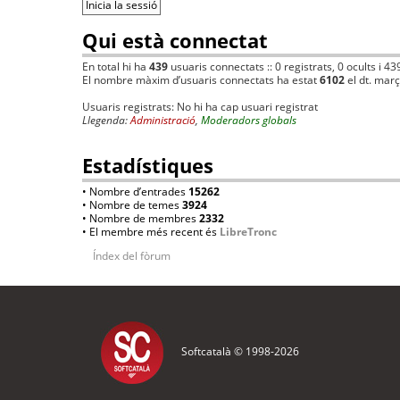
Qui està connectat
En total hi ha
439
usuaris connectats :: 0 registrats, 0 ocults i 43
El nombre màxim d’usuaris connectats ha estat
6102
el dt. mar
Usuaris registrats: No hi ha cap usuari registrat
Llegenda:
Administració
,
Moderadors globals
Estadístiques
• Nombre d’entrades
15262
• Nombre de temes
3924
• Nombre de membres
2332
• El membre més recent és
LibreTronc
Índex del fòrum
Softcatalà © 1998-
2026