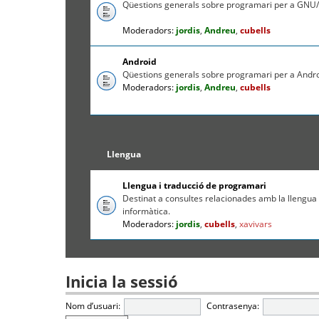
Qüestions generals sobre programari per a GNU/
Moderadors:
jordis
,
Andreu
,
cubells
Android
Qüestions generals sobre programari per a Andr
Moderadors:
jordis
,
Andreu
,
cubells
Llengua
Llengua i traducció de programari
Destinat a consultes relacionades amb la llengua c
informàtica.
Moderadors:
jordis
,
cubells
,
xavivars
Inicia la sessió
Nom d’usuari:
Contrasenya: