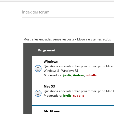
Índex del fòrum
Mostra les entrades sense resposta
•
Mostra els temes actius
Programari
Windows
Qüestions generals sobre programari per a Micr
Windows 8 i Windows RT.
Moderadors:
jordis
,
Andreu
,
cubells
Mac OS
Qüestions generals sobre programari per a Mac O
Moderadors:
jordis
,
cubells
GNU/Linux