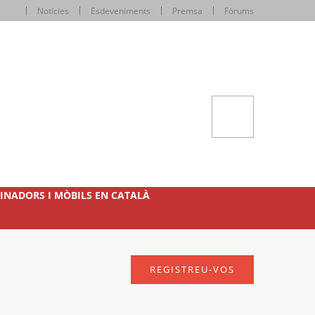
Notícies
Esdeveniments
Premsa
Fòrums
INADORS I MÒBILS EN CATALÀ
REGISTREU-VOS