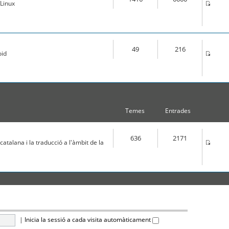
Linux
49
216
oid
Temes
Entrades
636
2171
atalana i la traducció a l'àmbit de la
|
Inicia la sessió a cada visita automàticament