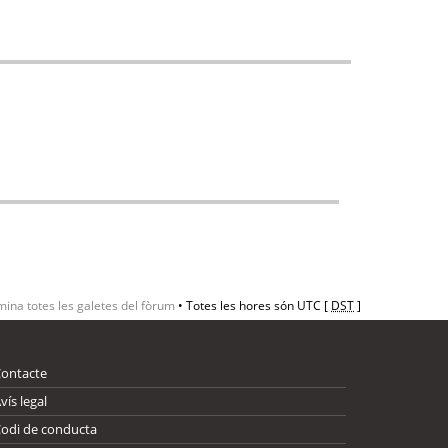
mina totes les galetes del fòrum
• Totes les hores són UTC [
DST
]
Contacte
vís legal
odi de conducta