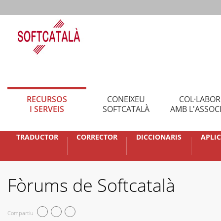
RECURSOS
CONEIXEU
COL·LABO
I SERVEIS
SOFTCATALÀ
AMB L'ASSOC
TRADUCTOR
CORRECTOR
DICCIONARIS
APLI
Fòrums de Softcatalà
Compartiu