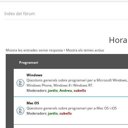
Índex del fòrum
Hora 
Mostra les entrades sense resposta
•
Mostra els temes actius
Programari
Windows
Qüestions generals sobre programari per a Microsoft Windows,
Windows Phone, Windows 8 i Windows RT.
Moderadors:
jordis
,
Andreu
,
cubells
Mac OS
Qüestions generals sobre programari per a Mac OS i iOS
Moderadors:
jordis
,
cubells