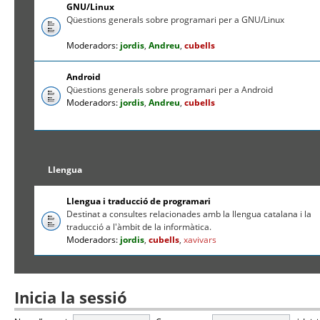
GNU/Linux
Qüestions generals sobre programari per a GNU/Linux
Moderadors:
jordis
,
Andreu
,
cubells
Android
Qüestions generals sobre programari per a Android
Moderadors:
jordis
,
Andreu
,
cubells
Llengua
Llengua i traducció de programari
Destinat a consultes relacionades amb la llengua catalana i la
traducció a l'àmbit de la informàtica.
Moderadors:
jordis
,
cubells
,
xavivars
Inicia la sessió