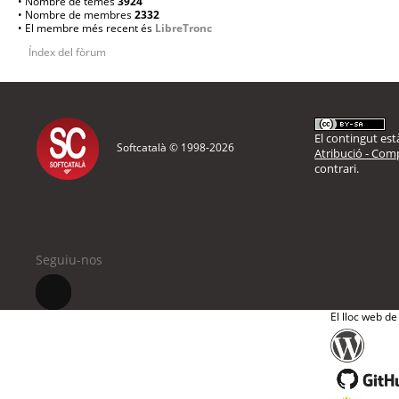
• Nombre de temes
3924
• Nombre de membres
2332
• El membre més recent és
LibreTronc
Índex del fòrum
El contingut està
Softcatalà © 1998-
2026
Atribució - Comp
contrari.
Seguiu-nos
El lloc web de