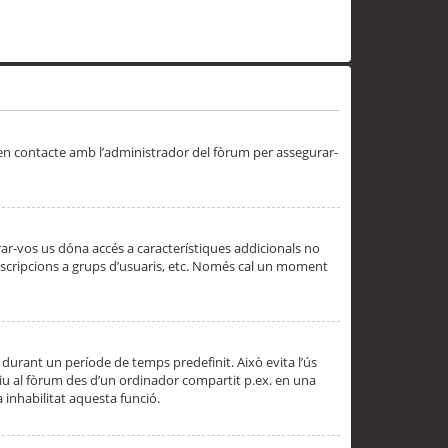
 en contacte amb l’administrador del fòrum per assegurar-
trar-vos us dóna accés a característiques addicionals no
subscripcions a grups d’usuaris, etc. Només cal un moment
 durant un període de temps predefinit. Això evita l’ús
cediu al fòrum des d’un ordinador compartit p.ex. en una
a inhabilitat aquesta funció.