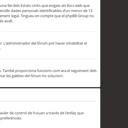
una llei dels Estats Units que exigeix als llocs web que
ecollir dades personals identificables d’un menor de 13
ssorament legal. Tingueu en compte que el phpBB Group no
s avall.
r. L’administrador del fòrum pot haver inhabilitat el
.
rum. També proporciona funcions com ara el seguiment dels
inar les galetes del fòrum ho solucioni.
uler de control de l’usuari a través de l’enllaç que
 preferències.