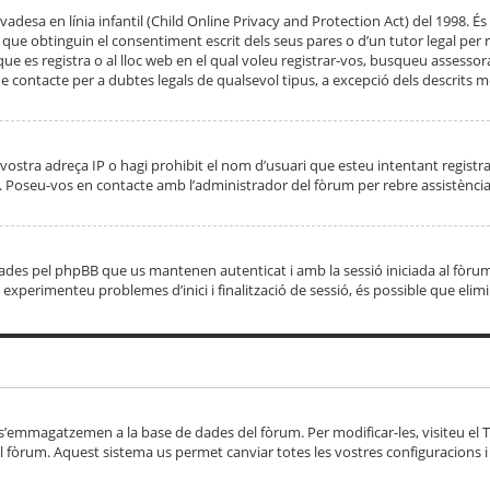
adesa en línia infantil (Child Online Privacy and Protection Act) del 1998. És 
e obtinguin el consentiment escrit dels seus pares o d’un tutor legal per r
 que es registra o al lloc web en el qual voleu registrar-vos, busqueu asse
 contacte per a dubtes legals de qualsevol tipus, a excepció dels descrits mé
vostra adreça IP o hagi prohibit el nom d’usuari que esteu intentant registra
ta. Poseu-vos en contacte amb l’administrador del fòrum per rebre assistència
 creades pel phpBB que us mantenen autenticat i amb la sessió iniciada al fò
Si experimenteu problemes d’inici i finalització de sessió, és possible que elim
 s’emmagatzemen a la base de dades del fòrum. Per modificar-les, visiteu el Ta
l fòrum. Aquest sistema us permet canviar totes les vostres configuracions i