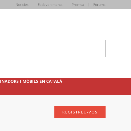
Notícies
Esdeveniments
Premsa
Fòrums
INADORS I MÒBILS EN CATALÀ
REGISTREU-VOS