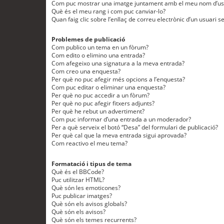
Com puc mostrar una imatge juntament amb el meu nom d’us
Què és el meu rang i com puc canviar-lo?
Quan faig clic sobre l’enllaç de correu electrònic d’un usuari s
Problemes de publicació
Com publico un tema en un fòrum?
Com edito o elimino una entrada?
Com afegeixo una signatura a la meva entrada?
Com creo una enquesta?
Per què no puc afegir més opcions a l’enquesta?
Com puc editar o eliminar una enquesta?
Per què no puc accedir a un fòrum?
Per què no puc afegir fitxers adjunts?
Per què he rebut un advertiment?
Com puc informar d’una entrada a un moderador?
Per a què serveix el botó “Desa” del formulari de publicació?
Per què cal que la meva entrada sigui aprovada?
Com reactivo el meu tema?
Formatació i tipus de tema
Què és el BBCode?
Puc utilitzar HTML?
Què són les emoticones?
Puc publicar imatges?
Què són els avisos globals?
Què són els avisos?
Què són els temes recurrents?