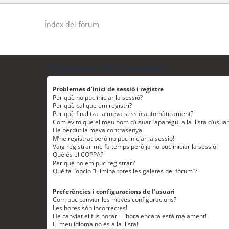
Índex del fòrum
Preguntes més freqüents
Problemes d’inici de sessió i registre
Per què no puc iniciar la sessió?
Per què cal que em registri?
Per què finalitza la meva sessió automàticament?
Com evito que el meu nom d’usuari aparegui a la llista d’usua
He perdut la meva contrasenya!
M’he registrat però no puc iniciar la sessió!
Vaig registrar-me fa temps però ja no puc iniciar la sessió!
Què és el COPPA?
Per què no em puc registrar?
Què fa l’opció “Elimina totes les galetes del fòrum”?
Preferències i configuracions de l’usuari
Com puc canviar les meves configuracions?
Les hores són incorrectes!
He canviat el fus horari i l’hora encara està malament!
El meu idioma no és a la llista!