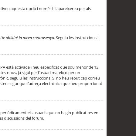
ctiveu aquesta opció i només hi apareixereu per als
a
He oblidat la meva contrasenya
. Seguiu les instruccions i
PPA està activada i heu especificat que sou menor de 13
es nous, ja sigui per l’usuari mateix o per un
ònic, seguiu les instruccions. Si no heu rebut cap correu
 esteu segur que l’adreça electrònica que heu proporcionat
periòdicament els usuaris que no hagin publicat res en
es discussions del fòrum.