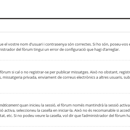
ue el vostre nom d’usuari i contrasenya són correctes. Si ho són, poseu-vos
strador del fòrum tingui un error de configuració que hagi d’arreglar.
 fòrum si cal o no registrar-se per publicar missatges. Això no obstant, regis
rs, missatgeria privada, enviament de correus electrònics a altres usuaris, 
tomàticament
quan inicieu la sessió, el fòrum només mantindrà la sessió activa
essió activa, seleccioneu la casella en iniciar-la. Això no és recomanable si ac
tat, etc. Si no podeu veure la casella, vol dir que l’administrador del fòrum h