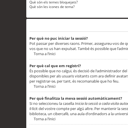
Què són els temes bloquejats?
Què són les icones de tema?
Problemes d’inici de sessió i registre
Per què no puc iniciar la sessió?
Pot passar per diverses raons. Primer, assegureu-vos de q
vos que no us han expulsat. També és possible que l’admini
Torna a l’inici
Per què cal que em registri?
És possible que no calgui, és decisió de l’administrador del
disponibles per als usuaris visitants com ara definir avata
per registrar-se, per tant, és recomanable que ho feu.
Torna a l’inici
Per què finalitza la meva sessió automàticament?
Si no seleccioneu la casella
Inicia la sessió a cada visita au
il·lícit del vostre compte per algú altre. Per mantenir la s
biblioteca, un cibercafè, una aula d’ordinadors a la universi
Torna a l’inici