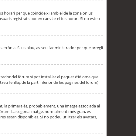
 fus horari per que coincideixi amb el de la zona on us
aris registrats poden canviar el fus horari. Si no esteu
s errònia. Si us plau, aviseu l’administrador per que arregli
rador del fòrum si pot instal·lar el paquet d’idioma que
u l’enllaç de la part inferior de les pàgines del fòrum).
t, la primera és, probablement, una imatge associada al
l fòrum. La segona imatge, normalment més gran, és
es estan disponibles. Si no podeu utilitzar els avatars,