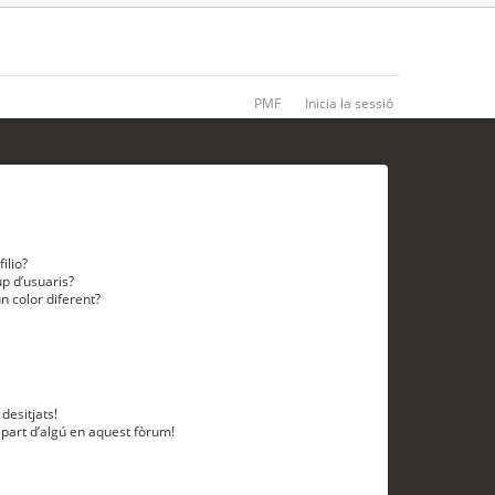
PMF
Inicia la sessió
ilio?
p d’usuaris?
n color diferent?
desitjats!
 part d’algú en aquest fòrum!