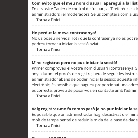
Com evito que el meu nom d’usuari aparegui a la llis
En el vostre Tauler de control de l’usuari, a “Preferències d
administradors i el moderadors. Se us comptarà com a usu
Torna a l’inici
He perdut la meva contrasenya!
No us poseu nerviós! Tot i que la contrasenya no es pot recup
podreu tornar a iniciar la sessió aviat.
Torna a l’inici
M’he registrat però no puc iniciar la sessió!
Primer comproveu el vostre nom d’usuari i contrasenya. Si
anys durant el procés de registre, heu de seguir les instru
administrador abans de poder iniciar la sessió; aquesta inf
electrònic, és possible que hagueu proporcionat una adreça
és correcta, proveu de posar-vos en contacte amb l’admini
Torna a l’inici
Vaig registrar-me fa temps però ja no puc iniciar la se
És possible que un administrador hagi desactivat o elimin
molt de temps per tal de reduir la mida de la base de dades
Torna a l’inici