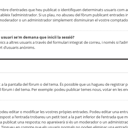
 nombre d’entrades que heu publicat o identifiquen determinats usuaris com
tableix l’administrador. Si us plau, no abuseu del fòrum publicant entrades 
moderador o un administrador simplement disminuiran el vostre comptador
n usuari se’m demana que iniciï la sessió?
s a altres usuaris a través del formulari integrat de correu, i només si l’adm
art d’usuaris anònims.
t a la pantalla del fòrum o del tema. És possible que us hagueu de registrar p
el fòrum i del tema. Per exemple: podeu publicar temes nous, votar en les en
eu editar o modificar les vostres pròpies entrades. Podeu editar una entra
respost a l’entrada trobareu un petit text a la part inferior de l’entrada que
 ha publicat una resposta; no apareixerà si és un moderador o un administrador
. Tingueu en compte que els usuaris normals no poden eliminar una entrada s