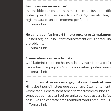
Les hores són incorrectes!
És possibble que els temps es mostrin en un fus horari difere
trobeu, p.ex. Londres, París, Nova York, Sydney, etc. Ting
registrat, ara és un bon moment per fer-ho.
Torna a l’inici
He canviat el fus horari i l’hora encara està malamen
Si esteu segur que heu triat correctament el fus horari i l’h
el problema.
Torna a l’inici
El meu idioma no és a la llista!
O bé l’administrador no ha instal·lat el vostre idioma o bé
necessiteu. Si el paquet d’idioma no existeix, podeu crear u
Torna a l’inici
Com puc mostrar una imatge juntament amb el meu
Hi ha dos tipus d’imatges que poden aparèixer juntament a
vostre rang. Generalment tenen forma d’estrelles, blocs o
coneguda com avatar i sol ser única per cada usuari. És l’a
poseu-vos en contacte amb l’administrador i pregunteu-li l
Torna a l’inici