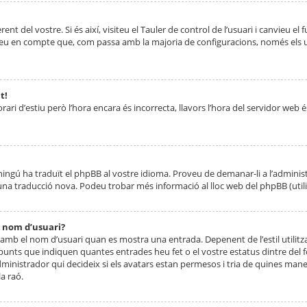
nt del vostre. Si és així, visiteu el Tauler de control de l’usuari i canvieu el
ueu en compte que, com passa amb la majoria de configuracions, només els usu
t!
orari d’estiu però l’hora encara és incorrecta, llavors l’hora del servidor web é
 ningú ha traduït el phpBB al vostre idioma. Proveu de demanar-li a l’administ
na traducció nova. Podeu trobar més informació al lloc web del phpBB (utilitze
 nom d’usuari?
mb el nom d’usuari quan es mostra una entrada. Depenent de l’estil utilitza
 punts que indiquen quantes entrades heu fet o el vostre estatus dintre de
dministrador qui decideix si els avatars estan permesos i tria de quines maner
a raó.