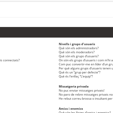
Nivells i grups d’usuaris
Què són els administradors?
Què són els moderadors?
Què són els grups d’usuaris?
ris connectats?
On són els grups d’usuaris i com m’hi af
Com puc convertir-me en líder d’un gru
Per què alguns grups d’usuaris tenen u
Què és un “grup per defecte”?
Què és l’enllaç “L’equip”?
Missatgeria privada
No puc enviar missatges privats!
No paro de rebre missatges privats no 
He rebut correu brossa o insultant per
Amics i enemics
Què són les llistes d’amics i enemics?