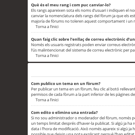
Què és el meu rang i com puc canviar-lo?
Els rangs apareixen sota els noms d’usuari i indiquen el
canviar la nomenclatura dels rangs del fòrum ja que els es
majoría de fòrums no toleren aquest comportament i un 
Torna a l’inici
Quan faig clic sobre l’enllaç de correu electrònic d’u
Només els usuaris registrats poden enviar correus electrònic
l’ús malintencionat del sistema de correu electrònic per p
Torna a l’inici
Problemes de publicació
Com publico un tema en un fòrum?
Per publicar un tema en un fòrum, feu clic al botó rellevan
permisos de cada fòrum a la part inferior de les pàgines d
Torna a l’inici
Com edito o elimino una entrada?
Si no sou administrador o moderador del fòrum, només pod
un temps limitat després d’haver-la publicat. Si algú ja ha 
data i l’hora de modificació. Això només apareix si algú ja
possible que deixin una nota explicant perquè l’han editat