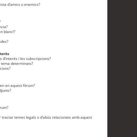
lista d’amics o enemics?
?
ncia?
n blanc!?
ades?
terès
 d’interès i les subscripcions?
n tema determinats?
cions?
eten en aquest fòrum?
djunts?
òrum?
 tractar temes legals o d’abús relacionats amb aquest