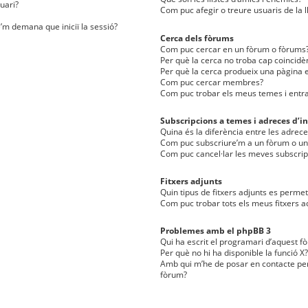
uari?
Com puc afegir o treure usuaris de la l
e’m demana que iniciï la sessió?
Cerca dels fòrums
Com puc cercar en un fòrum o fòrums
Per què la cerca no troba cap coincidè
Per què la cerca produeix una pàgina e
Com puc cercar membres?
Com puc trobar els meus temes i entr
Subscripcions a temes i adreces d’in
Quina és la diferència entre les adreces
Com puc subscriure’m a un fòrum o u
Com puc cancel·lar les meves subscrip
Fitxers adjunts
Quin tipus de fitxers adjunts es perm
Com puc trobar tots els meus fitxers a
Problemes amb el phpBB 3
Qui ha escrit el programari d’aquest f
Per què no hi ha disponible la funció X?
Amb qui m’he de posar en contacte per
fòrum?