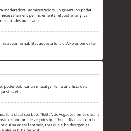
 ara moderadors i administradors. En general no podeu
innecessàriament per incrementar el vostre rang. La
 d’entrades publicades.
inistrador ha habilitat aquesta funció. Això és per evitar
er poder publicar un missatge. Teniu una llista dels
questes, etc.
da fent clic al seu botó “Edita”, de vegades només durant
 mostra el nombre de vegades que l’heu editat així com la
 qui ha editat l’entrada, tot i que si ho desitgen es
i algú ja hi ha respost.