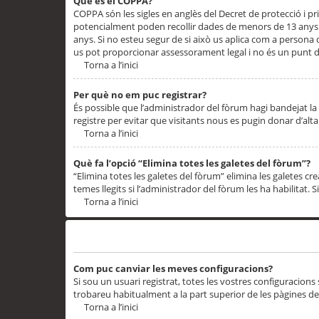
Què és el COPPA?
COPPA són les sigles en anglès del Decret de protecció i priv
potencialment poden recollir dades de menors de 13 anys qu
anys. Si no esteu segur de si això us aplica com a persona
us pot proporcionar assessorament legal i no és un punt de
Torna a l’inici
Per què no em puc registrar?
És possible que l’administrador del fòrum hagi bandejat la 
registre per evitar que visitants nous es pugin donar d’al
Torna a l’inici
Què fa l’opció “Elimina totes les galetes del fòrum”?
“Elimina totes les galetes del fòrum” elimina les galetes
temes llegits si l’administrador del fòrum les ha habilitat. 
Torna a l’inici
Preferències i configuracions de l’usuari
Com puc canviar les meves configuracions?
Si sou un usuari registrat, totes les vostres configuracions
trobareu habitualment a la part superior de les pàgines de
Torna a l’inici