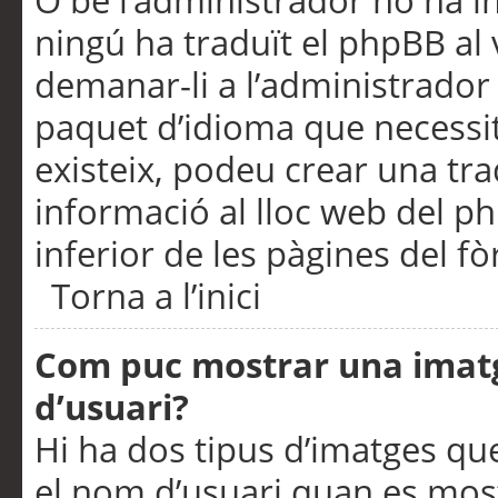
O bé l’administrador no ha in
ningú ha traduït el phpBB al
demanar-li a l’administrador d
paquet d’idioma que necessit
existeix, podeu crear una t
informació al lloc web del php
inferior de les pàgines del f
Torna a l’inici
Com puc mostrar una imat
d’usuari?
Hi ha dos tipus d’imatges q
el nom d’usuari quan es mos