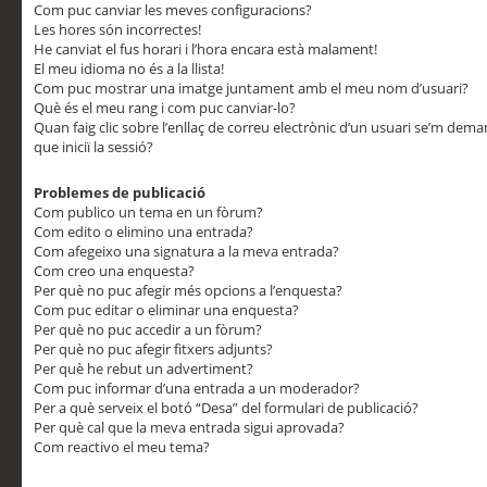
Com puc canviar les meves configuracions?
Les hores són incorrectes!
He canviat el fus horari i l’hora encara està malament!
El meu idioma no és a la llista!
Com puc mostrar una imatge juntament amb el meu nom d’usuari?
Què és el meu rang i com puc canviar-lo?
Quan faig clic sobre l’enllaç de correu electrònic d’un usuari se’m dem
que iniciï la sessió?
Problemes de publicació
Com publico un tema en un fòrum?
Com edito o elimino una entrada?
Com afegeixo una signatura a la meva entrada?
Com creo una enquesta?
Per què no puc afegir més opcions a l’enquesta?
Com puc editar o eliminar una enquesta?
Per què no puc accedir a un fòrum?
Per què no puc afegir fitxers adjunts?
Per què he rebut un advertiment?
Com puc informar d’una entrada a un moderador?
Per a què serveix el botó “Desa” del formulari de publicació?
Per què cal que la meva entrada sigui aprovada?
Com reactivo el meu tema?