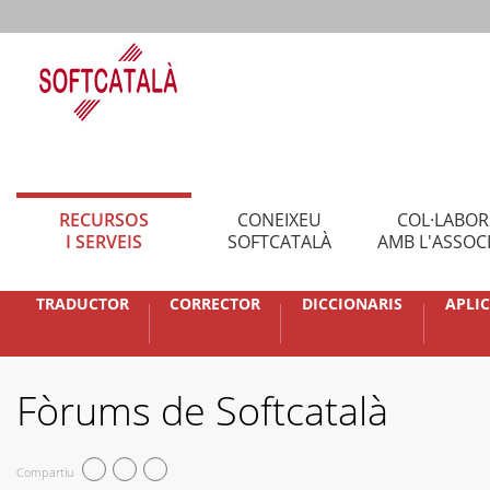
RECURSOS
CONEIXEU
COL·LABO
I SERVEIS
SOFTCATALÀ
AMB L'ASSOC
TRADUCTOR
CORRECTOR
DICCIONARIS
APLI
Fòrums de Softcatalà
Compartiu