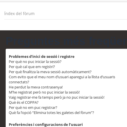
Índex del fòrum
Preguntes més freqüe
Problemes d’inici de sessió i registre
Per què no puc iniciar la sessió?
Per què cal que em registri?
Per què finalitza la meva sessió automàticament?
Com evito que el meu nom d’usuari aparegui a la llista d’usuaris
connectats?
He perdut la meva contrasenya!
M’he registrat però no puc iniciar la sessió!
Vaig registrar-me fa temps però ja no puc iniciar la sessió!
Què és el COPPA?
Per què no em puc registrar?
Què fa l’opció “Elimina totes les galetes del fòrum”?
Preferències i configuracions de l’usuari