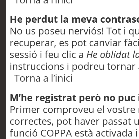
He perdut la meva contras
No us poseu nerviós! Tot i q
recuperar, es pot canviar fàci
sessió i feu clic a
He oblidat 
instruccions i podreu tornar a
Torna a l’inici
M’he registrat però no puc i
Primer comproveu el vostre n
correctes, pot haver passat u
funció COPPA està activada 