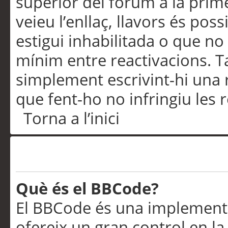
superior del fòrum a la prime
veieu l’enllaç, llavors és pos
estigui inhabilitada o que no
mínim entre reactivacions. T
simplement escrivint-hi una 
que fent-ho no infringiu les 
Torna a l’inici
Formatació i tipus de te
Què és el BBCode?
El BBCode és una implementa
ofereix un gran control en l