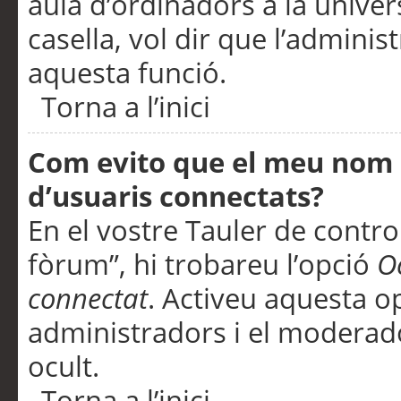
aula d’ordinadors a la univers
casella, vol dir que l’adminis
aquesta funció.
Torna a l’inici
Com evito que el meu nom d’
d’usuaris connectats?
En el vostre Tauler de control
fòrum”, hi trobareu l’opció
O
connectat
. Activeu aquesta o
administradors i el moderad
ocult.
Torna a l’inici