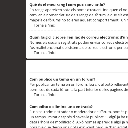
Què és el meu rang i com puc canviar-lo?
Els rangs apareixen sota els noms d’usuari i indiquen el
canviar la nomenclatura dels rangs del fòrum ja que els es
majoría de fòrums no toleren aquest comportament i un 
Torna a l’inici
Quan faig clic sobre l’enllaç de correu electrònic d’u
Només els usuaris registrats poden enviar correus electrònic
l’ús malintencionat del sistema de correu electrònic per p
Torna a l’inici
Problemes de publicació
Com publico un tema en un fòrum?
Per publicar un tema en un fòrum, feu clic al botó rellevan
permisos de cada fòrum a la part inferior de les pàgines d
Torna a l’inici
Com edito o elimino una entrada?
Si no sou administrador o moderador del fòrum, només pod
un temps limitat després d’haver-la publicat. Si algú ja ha 
data i l’hora de modificació. Això només apareix si algú ja
possible que deixin una nota explicant perquè l’han editat