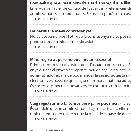
Com evito que el meu nom d’usuari aparegui a la llis
En el vostre Tauler de control de l’usuari, a “Preferències d
administradors i el moderadors. Se us comptarà com a usu
Torna a l’inici
He perdut la meva contrasenya!
No us poseu nerviós! Tot i que la contrasenya no es pot recup
podreu tornar a iniciar la sessió aviat.
Torna a l’inici
M’he registrat però no puc iniciar la sessió!
Primer comproveu el vostre nom d’usuari i contrasenya. Si
anys durant el procés de registre, heu de seguir les instru
administrador abans de poder iniciar la sessió; aquesta inf
electrònic, és possible que hagueu proporcionat una adreça
és correcta, proveu de posar-vos en contacte amb l’admini
Torna a l’inici
Vaig registrar-me fa temps però ja no puc iniciar la se
És possible que un administrador hagi desactivat o elimin
molt de temps per tal de reduir la mida de la base de dades
Torna a l’inici