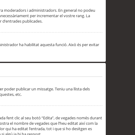
 ara moderadors i administradors. En general no podeu
innecessàriament per incrementar el vostre rang. La
 d’entrades publicades.
inistrador ha habilitat aquesta funció. Això és per evitar
er poder publicar un missatge. Teniu una llista dels
questes, etc.
da fent clic al seu botó “Edita”, de vegades només durant
 mostra el nombre de vegades que l’heu editat així com la
 qui ha editat l’entrada, tot i que si ho desitgen es
i algú ja hi ha respost.