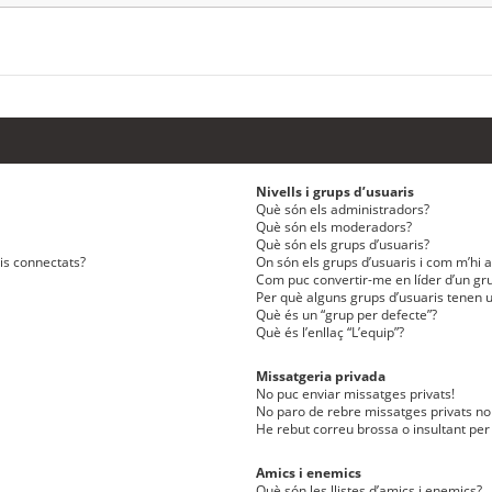
Nivells i grups d’usuaris
Què són els administradors?
Què són els moderadors?
Què són els grups d’usuaris?
ris connectats?
On són els grups d’usuaris i com m’hi af
Com puc convertir-me en líder d’un gru
Per què alguns grups d’usuaris tenen u
Què és un “grup per defecte”?
Què és l’enllaç “L’equip”?
Missatgeria privada
No puc enviar missatges privats!
No paro de rebre missatges privats no 
He rebut correu brossa o insultant per
Amics i enemics
Què són les llistes d’amics i enemics?