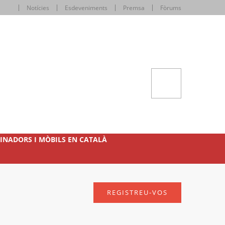
Notícies
Esdeveniments
Premsa
Fòrums
INADORS I MÒBILS EN CATALÀ
REGISTREU-VOS