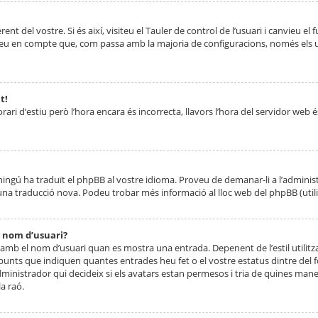
nt del vostre. Si és així, visiteu el Tauler de control de l’usuari i canvieu el
ueu en compte que, com passa amb la majoria de configuracions, només els usu
t!
orari d’estiu però l’hora encara és incorrecta, llavors l’hora del servidor web é
 ningú ha traduït el phpBB al vostre idioma. Proveu de demanar-li a l’administ
na traducció nova. Podeu trobar més informació al lloc web del phpBB (utilitze
 nom d’usuari?
mb el nom d’usuari quan es mostra una entrada. Depenent de l’estil utilitza
 punts que indiquen quantes entrades heu fet o el vostre estatus dintre de
dministrador qui decideix si els avatars estan permesos i tria de quines maner
a raó.