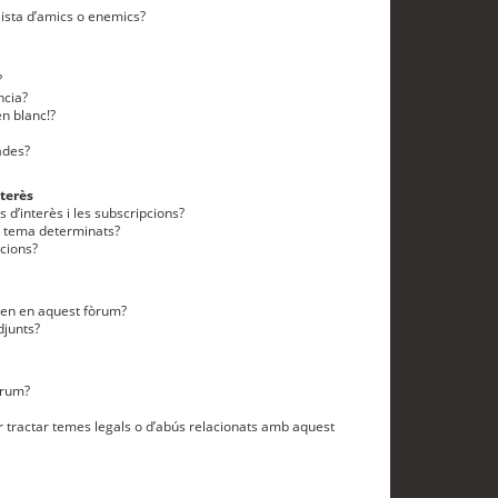
lista d’amics o enemics?
?
ncia?
n blanc!?
ades?
terès
 d’interès i les subscripcions?
n tema determinats?
cions?
eten en aquest fòrum?
djunts?
òrum?
 tractar temes legals o d’abús relacionats amb aquest