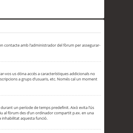
 en contacte amb l’administrador del fòrum per assegurar-
trar-vos us dóna accés a característiques addicionals no
subscripcions a grups d’usuaris, etc. Només cal un moment
 durant un període de temps predefinit. Això evita l’ús
cediu al fòrum des d’un ordinador compartit p.ex. en una
a inhabilitat aquesta funció.