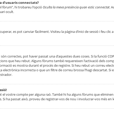
ta d’usuaris connectats?
el fòrum”, hi trobareu l’opció
Oculta la meva presència quan estic connectat
. A
ari ocult.
erar, es pot canviar fàcilment. Visiteu la pàgina d’inici de sessió i feu clic 
 són correctes, pot haver passat una d’aquestes dues coses. Si la funció CO
ccions que heu rebut. Alguns fòrums també requereixen l’activació dels compt
ormació es mostra durant el procés de registre. Si heu rebut un correu electr
 electrònica incorrecta o que un filtre de correu brossa l’hagi descartat. Si
strador.
ssió!
at el vostre compte per alguna raó. També hi ha alguns fòrums que eliminen 
. Si ha passat això, proveu de registrar-vos de nou i involucrar-vos més en l