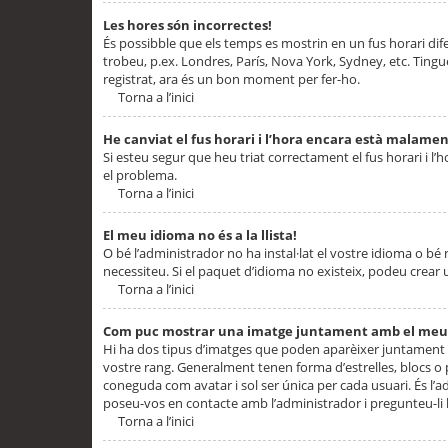
Les hores són incorrectes!
És possibble que els temps es mostrin en un fus horari difere
trobeu, p.ex. Londres, París, Nova York, Sydney, etc. Ting
registrat, ara és un bon moment per fer-ho.
Torna a l’inici
He canviat el fus horari i l’hora encara està malamen
Si esteu segur que heu triat correctament el fus horari i l’h
el problema.
Torna a l’inici
El meu idioma no és a la llista!
O bé l’administrador no ha instal·lat el vostre idioma o bé
necessiteu. Si el paquet d’idioma no existeix, podeu crear u
Torna a l’inici
Com puc mostrar una imatge juntament amb el meu
Hi ha dos tipus d’imatges que poden aparèixer juntament a
vostre rang. Generalment tenen forma d’estrelles, blocs o
coneguda com avatar i sol ser única per cada usuari. És l’a
poseu-vos en contacte amb l’administrador i pregunteu-li l
Torna a l’inici