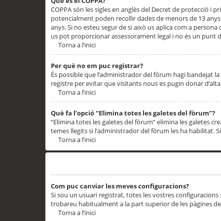
Què és el COPPA?
COPPA són les sigles en anglès del Decret de protecció i priv
potencialment poden recollir dades de menors de 13 anys qu
anys. Si no esteu segur de si això us aplica com a persona
us pot proporcionar assessorament legal i no és un punt de
Torna a l’inici
Per què no em puc registrar?
És possible que l’administrador del fòrum hagi bandejat la 
registre per evitar que visitants nous es pugin donar d’al
Torna a l’inici
Què fa l’opció “Elimina totes les galetes del fòrum”?
“Elimina totes les galetes del fòrum” elimina les galetes
temes llegits si l’administrador del fòrum les ha habilitat. 
Torna a l’inici
Preferències i configuracions de l’usuari
Com puc canviar les meves configuracions?
Si sou un usuari registrat, totes les vostres configuracions
trobareu habitualment a la part superior de les pàgines de
Torna a l’inici