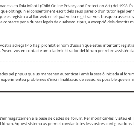
adesa en línia infantil (Child Online Privacy and Protection Act) del 1998. És 
e obtinguin el consentiment escrit dels seus pares o d’un tutor legal per r
 que es registra o al lloc web en el qual voleu registrar-vos, busqueu asse
 contacte per a dubtes legals de qualsevol tipus, a excepció dels descrits mé
vostra adreça IP o hagi prohibit el nom d’usuari que esteu intentant registra
ta. Poseu-vos en contacte amb l’administrador del fòrum per rebre assistència
 creades pel phpBB que us mantenen autenticat i amb la sessió iniciada al fò
Si experimenteu problemes d’inici i finalització de sessió, és possible que elim
 s’emmagatzemen a la base de dades del fòrum. Per modificar-les, visiteu el Ta
l fòrum. Aquest sistema us permet canviar totes les vostres configuracions i