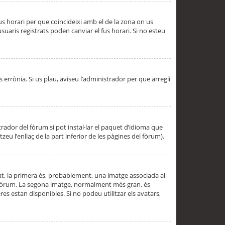
 fus horari per que coincideixi amb el de la zona on us
aris registrats poden canviar el fus horari. Si no esteu
s errònia. Si us plau, aviseu l’administrador per que arregli
rador del fòrum si pot instal·lar el paquet d’idioma que
u l’enllaç de la part inferior de les pàgines del fòrum).
t, la primera és, probablement, una imatge associada al
l fòrum. La segona imatge, normalment més gran, és
es estan disponibles. Si no podeu utilitzar els avatars,