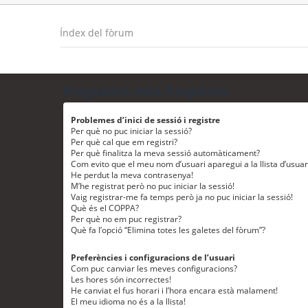
Índex del fòrum
Preguntes més freqüents
Problemes d’inici de sessió i registre
Per què no puc iniciar la sessió?
Per què cal que em registri?
Per què finalitza la meva sessió automàticament?
Com evito que el meu nom d’usuari aparegui a la llista d’usua
He perdut la meva contrasenya!
M’he registrat però no puc iniciar la sessió!
Vaig registrar-me fa temps però ja no puc iniciar la sessió!
Què és el COPPA?
Per què no em puc registrar?
Què fa l’opció “Elimina totes les galetes del fòrum”?
Preferències i configuracions de l’usuari
Com puc canviar les meves configuracions?
Les hores són incorrectes!
He canviat el fus horari i l’hora encara està malament!
El meu idioma no és a la llista!