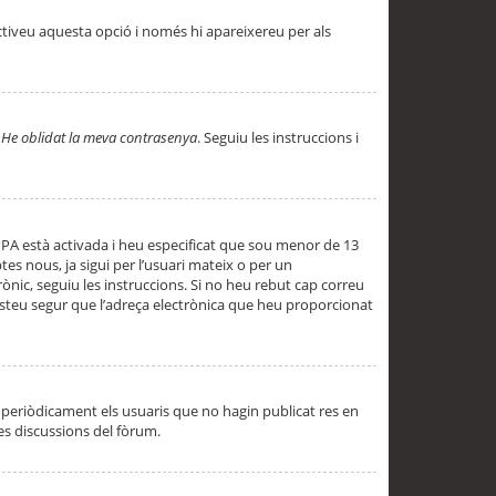
ctiveu aquesta opció i només hi apareixereu per als
a
He oblidat la meva contrasenya
. Seguiu les instruccions i
PPA està activada i heu especificat que sou menor de 13
es nous, ja sigui per l’usuari mateix o per un
ònic, seguiu les instruccions. Si no heu rebut cap correu
 esteu segur que l’adreça electrònica que heu proporcionat
periòdicament els usuaris que no hagin publicat res en
es discussions del fòrum.