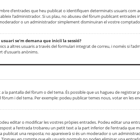
 nombre d’entrades que heu publicat o identifiquen determinats usuaris com
tableix l’administrador. Si us plau, no abuseu del fòrum publicant entrades 
moderador o un administrador simplement disminuiran el vostre comptador
n usuari se’m demana que iniciï la sessió?
s a altres usuaris a través del formulari integrat de correu, i només si l’adm
art d’usuaris anònims.
t a la pantalla del fòrum o del tema. És possible que us hagueu de registrar p
el fòrum i del tema. Per exemple: podeu publicar temes nous, votar en les en
eu editar o modificar les vostres pròpies entrades. Podeu editar una entra
respost a l’entrada trobareu un petit text a la part inferior de l’entrada que
 ha publicat una resposta; no apareixerà si és un moderador o un administrador
. Tingueu en compte que els usuaris normals no poden eliminar una entrada s