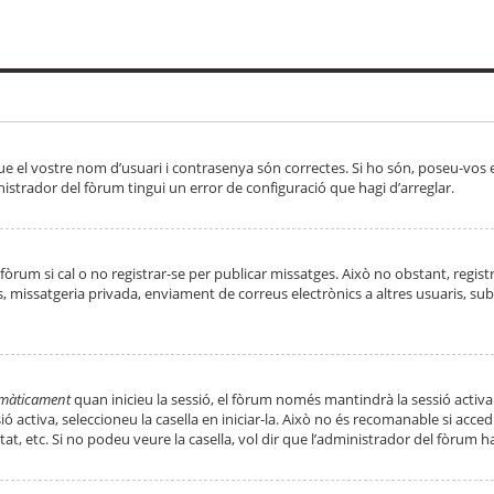
ue el vostre nom d’usuari i contrasenya són correctes. Si ho són, poseu-vos
strador del fòrum tingui un error de configuració que hagi d’arreglar.
 fòrum si cal o no registrar-se per publicar missatges. Això no obstant, regis
rs, missatgeria privada, enviament de correus electrònics a altres usuaris, 
tomàticament
quan inicieu la sessió, el fòrum només mantindrà la sessió activa
essió activa, seleccioneu la casella en iniciar-la. Això no és recomanable si ac
tat, etc. Si no podeu veure la casella, vol dir que l’administrador del fòrum h