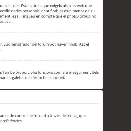
una llei dels Estats Units que exigeix als llocs web que
ecollir dades personals identificables d’un menor de 13
ssorament legal. Tingueu en compte que el phpBB Group no
s avall.
r. L’administrador del fòrum pot haver inhabilitat el
.
rum. També proporciona funcions com ara el seguiment dels
inar les galetes del fòrum ho solucioni.
uler de control de l’usuari a través de l’enllaç que
 preferències.