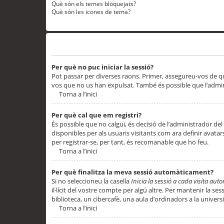
Què són els temes bloquejats?
Què són les icones de tema?
Problemes d’inici de sessió i registre
Per què no puc iniciar la sessió?
Pot passar per diverses raons. Primer, assegureu-vos de q
vos que no us han expulsat. També és possible que l’admini
Torna a l’inici
Per què cal que em registri?
És possible que no calgui, és decisió de l’administrador del
disponibles per als usuaris visitants com ara definir avata
per registrar-se, per tant, és recomanable que ho feu.
Torna a l’inici
Per què finalitza la meva sessió automàticament?
Si no seleccioneu la casella
Inicia la sessió a cada visita au
il·lícit del vostre compte per algú altre. Per mantenir la s
biblioteca, un cibercafè, una aula d’ordinadors a la universi
Torna a l’inici