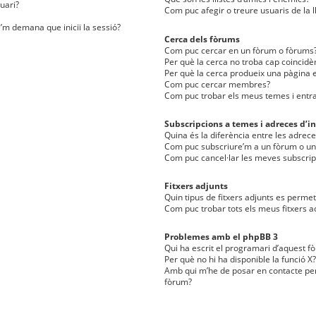
uari?
Com puc afegir o treure usuaris de la l
e’m demana que iniciï la sessió?
Cerca dels fòrums
Com puc cercar en un fòrum o fòrums
Per què la cerca no troba cap coincidè
Per què la cerca produeix una pàgina e
Com puc cercar membres?
Com puc trobar els meus temes i entr
Subscripcions a temes i adreces d’in
Quina és la diferència entre les adreces
Com puc subscriure’m a un fòrum o u
Com puc cancel·lar les meves subscrip
Fitxers adjunts
Quin tipus de fitxers adjunts es perm
Com puc trobar tots els meus fitxers a
Problemes amb el phpBB 3
Qui ha escrit el programari d’aquest f
Per què no hi ha disponible la funció X?
Amb qui m’he de posar en contacte per
fòrum?