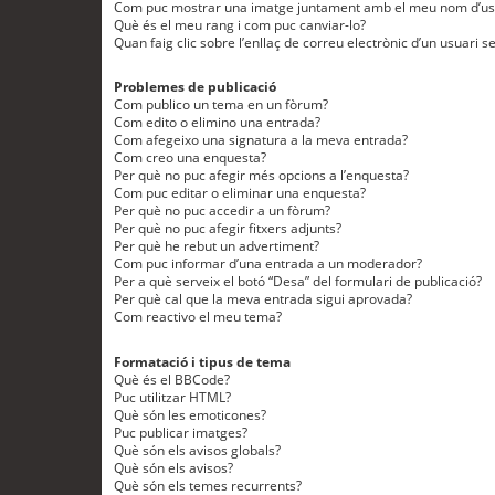
Com puc mostrar una imatge juntament amb el meu nom d’us
Què és el meu rang i com puc canviar-lo?
Quan faig clic sobre l’enllaç de correu electrònic d’un usuari s
Problemes de publicació
Com publico un tema en un fòrum?
Com edito o elimino una entrada?
Com afegeixo una signatura a la meva entrada?
Com creo una enquesta?
Per què no puc afegir més opcions a l’enquesta?
Com puc editar o eliminar una enquesta?
Per què no puc accedir a un fòrum?
Per què no puc afegir fitxers adjunts?
Per què he rebut un advertiment?
Com puc informar d’una entrada a un moderador?
Per a què serveix el botó “Desa” del formulari de publicació?
Per què cal que la meva entrada sigui aprovada?
Com reactivo el meu tema?
Formatació i tipus de tema
Què és el BBCode?
Puc utilitzar HTML?
Què són les emoticones?
Puc publicar imatges?
Què són els avisos globals?
Què són els avisos?
Què són els temes recurrents?