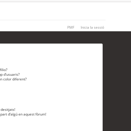
PMF
Inicia la sessió
ilio?
p d’usuaris?
n color diferent?
desitjats!
 part d’algú en aquest fòrum!