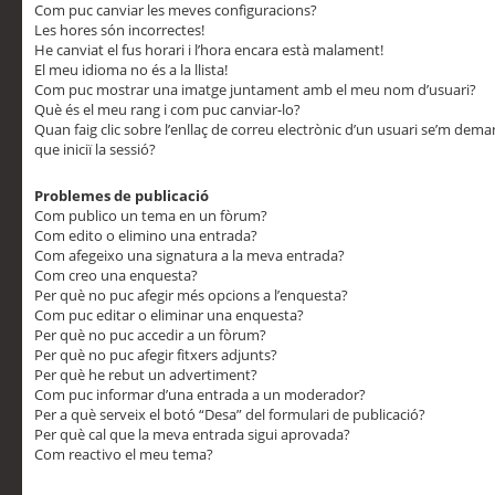
Com puc canviar les meves configuracions?
Les hores són incorrectes!
He canviat el fus horari i l’hora encara està malament!
El meu idioma no és a la llista!
Com puc mostrar una imatge juntament amb el meu nom d’usuari?
Què és el meu rang i com puc canviar-lo?
Quan faig clic sobre l’enllaç de correu electrònic d’un usuari se’m dem
que iniciï la sessió?
Problemes de publicació
Com publico un tema en un fòrum?
Com edito o elimino una entrada?
Com afegeixo una signatura a la meva entrada?
Com creo una enquesta?
Per què no puc afegir més opcions a l’enquesta?
Com puc editar o eliminar una enquesta?
Per què no puc accedir a un fòrum?
Per què no puc afegir fitxers adjunts?
Per què he rebut un advertiment?
Com puc informar d’una entrada a un moderador?
Per a què serveix el botó “Desa” del formulari de publicació?
Per què cal que la meva entrada sigui aprovada?
Com reactivo el meu tema?