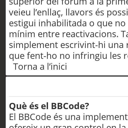
superior del fòrum a la prime
veieu l’enllaç, llavors és pos
estigui inhabilitada o que no
mínim entre reactivacions. T
simplement escrivint-hi una 
que fent-ho no infringiu les 
Torna a l’inici
Formatació i tipus de te
Què és el BBCode?
El BBCode és una implementa
ofereix un gran control en l