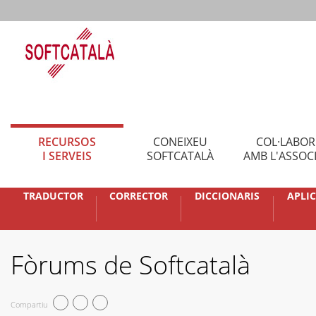
RECURSOS
CONEIXEU
COL·LABO
I SERVEIS
SOFTCATALÀ
AMB L'ASSOC
TRADUCTOR
CORRECTOR
DICCIONARIS
APLI
Fòrums de Softcatalà
Compartiu