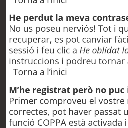
He perdut la meva contras
No us poseu nerviós! Tot i q
recuperar, es pot canviar fàci
sessió i feu clic a
He oblidat 
instruccions i podreu tornar a
Torna a l’inici
M’he registrat però no puc i
Primer comproveu el vostre n
correctes, pot haver passat u
funció COPPA està activada 