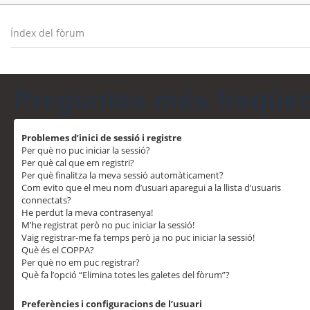
Índex del fòrum
Preguntes més freqüe
Problemes d’inici de sessió i registre
Per què no puc iniciar la sessió?
Per què cal que em registri?
Per què finalitza la meva sessió automàticament?
Com evito que el meu nom d’usuari aparegui a la llista d’usuaris
connectats?
He perdut la meva contrasenya!
M’he registrat però no puc iniciar la sessió!
Vaig registrar-me fa temps però ja no puc iniciar la sessió!
Què és el COPPA?
Per què no em puc registrar?
Què fa l’opció “Elimina totes les galetes del fòrum”?
Preferències i configuracions de l’usuari