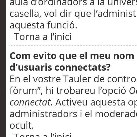
aula d’ordinadors a la univers
casella, vol dir que l’adminis
aquesta funció.
Torna a l’inici
Com evito que el meu nom d’
d’usuaris connectats?
En el vostre Tauler de control
fòrum”, hi trobareu l’opció
O
connectat
. Activeu aquesta o
administradors i el moderad
ocult.
Torna a l’inici