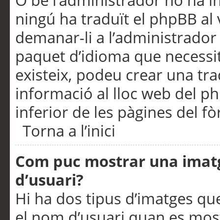
O bé l’administrador no ha in
ningú ha traduït el phpBB al
demanar-li a l’administrador d
paquet d’idioma que necessit
existeix, podeu crear una t
informació al lloc web del php
inferior de les pàgines del f
Torna a l’inici
Com puc mostrar una imat
d’usuari?
Hi ha dos tipus d’imatges q
el nom d’usuari quan es mos