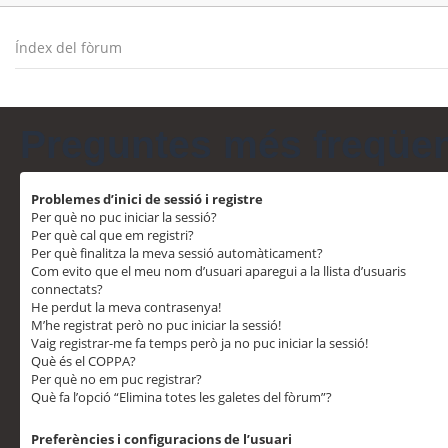
Índex del fòrum
Preguntes més freqüe
Problemes d’inici de sessió i registre
Per què no puc iniciar la sessió?
Per què cal que em registri?
Per què finalitza la meva sessió automàticament?
Com evito que el meu nom d’usuari aparegui a la llista d’usuaris
connectats?
He perdut la meva contrasenya!
M’he registrat però no puc iniciar la sessió!
Vaig registrar-me fa temps però ja no puc iniciar la sessió!
Què és el COPPA?
Per què no em puc registrar?
Què fa l’opció “Elimina totes les galetes del fòrum”?
Preferències i configuracions de l’usuari