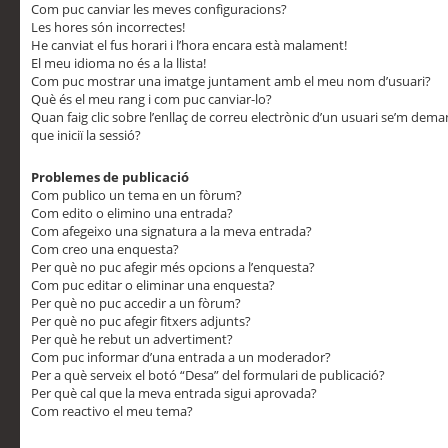
Com puc canviar les meves configuracions?
Les hores són incorrectes!
He canviat el fus horari i l’hora encara està malament!
El meu idioma no és a la llista!
Com puc mostrar una imatge juntament amb el meu nom d’usuari?
Què és el meu rang i com puc canviar-lo?
Quan faig clic sobre l’enllaç de correu electrònic d’un usuari se’m dem
que iniciï la sessió?
Problemes de publicació
Com publico un tema en un fòrum?
Com edito o elimino una entrada?
Com afegeixo una signatura a la meva entrada?
Com creo una enquesta?
Per què no puc afegir més opcions a l’enquesta?
Com puc editar o eliminar una enquesta?
Per què no puc accedir a un fòrum?
Per què no puc afegir fitxers adjunts?
Per què he rebut un advertiment?
Com puc informar d’una entrada a un moderador?
Per a què serveix el botó “Desa” del formulari de publicació?
Per què cal que la meva entrada sigui aprovada?
Com reactivo el meu tema?