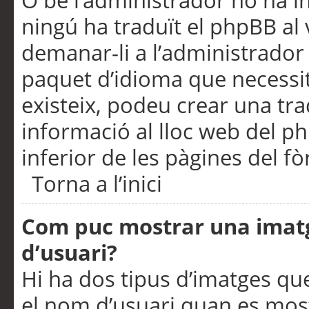
O bé l’administrador no ha in
ningú ha traduït el phpBB al
demanar-li a l’administrador d
paquet d’idioma que necessit
existeix, podeu crear una t
informació al lloc web del php
inferior de les pàgines del f
Torna a l’inici
Com puc mostrar una imat
d’usuari?
Hi ha dos tipus d’imatges q
el nom d’usuari quan es mos