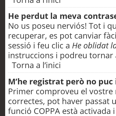
He perdut la meva contras
No us poseu nerviós! Tot i q
recuperar, es pot canviar fàci
sessió i feu clic a
He oblidat 
instruccions i podreu tornar a
Torna a l’inici
M’he registrat però no puc i
Primer comproveu el vostre n
correctes, pot haver passat u
funció COPPA està activada 