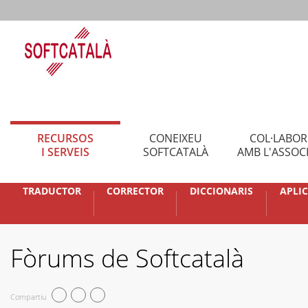
RECURSOS
CONEIXEU
COL·LABO
I SERVEIS
SOFTCATALÀ
AMB L'ASSOC
TRADUCTOR
CORRECTOR
DICCIONARIS
APLI
Fòrums de Softcatalà
Compartiu