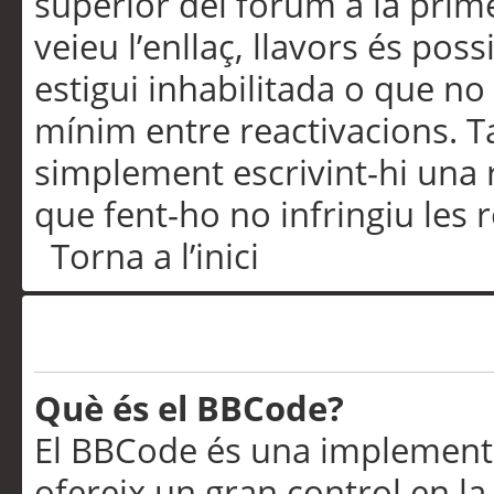
superior del fòrum a la prime
veieu l’enllaç, llavors és pos
estigui inhabilitada o que no
mínim entre reactivacions. T
simplement escrivint-hi una 
que fent-ho no infringiu les 
Torna a l’inici
Formatació i tipus de te
Què és el BBCode?
El BBCode és una implementa
ofereix un gran control en l