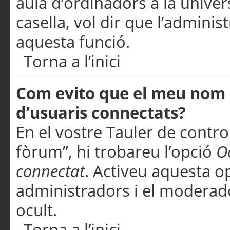
aula d’ordinadors a la univers
casella, vol dir que l’adminis
aquesta funció.
Torna a l’inici
Com evito que el meu nom d’
d’usuaris connectats?
En el vostre Tauler de control
fòrum”, hi trobareu l’opció
O
connectat
. Activeu aquesta o
administradors i el moderad
ocult.
Torna a l’inici