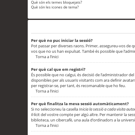
Què són els temes bloquejats?
Què són les icones de tema?
Problemes d’inici de sessió i registre
Per què no puc iniciar la sessió?
Pot passar per diverses raons. Primer, assegureu-vos de q
vos que no us han expulsat. També és possible que l’admini
Torna a l’inici
Per què cal que em registri?
És possible que no calgui, és decisió de l’administrador del
disponibles per als usuaris visitants com ara definir avata
per registrar-se, per tant, és recomanable que ho feu.
Torna a l’inici
Per què finalitza la meva sessió automàticament?
Si no seleccioneu la casella
Inicia la sessió a cada visita au
il·lícit del vostre compte per algú altre. Per mantenir la s
biblioteca, un cibercafè, una aula d’ordinadors a la universi
Torna a l’inici