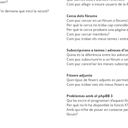
uari?
Com puc afegir o treure usuaris de la l
e’m demana que iniciï la sessió?
Cerca dels fòrums
Com puc cercar en un fòrum o fòrums
Per què la cerca no troba cap coincidè
Per què la cerca produeix una pàgina e
Com puc cercar membres?
Com puc trobar els meus temes i entr
Subscripcions a temes i adreces d’in
Quina és la diferència entre les adreces
Com puc subscriure’m a un fòrum o u
Com puc cancel·lar les meves subscrip
Fitxers adjunts
Quin tipus de fitxers adjunts es perm
Com puc trobar tots els meus fitxers a
Problemes amb el phpBB 3
Qui ha escrit el programari d’aquest f
Per què no hi ha disponible la funció X?
Amb qui m’he de posar en contacte per
fòrum?