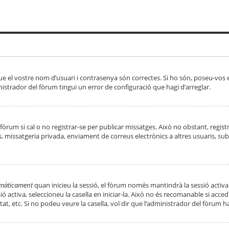
ue el vostre nom d’usuari i contrasenya són correctes. Si ho són, poseu-vos
strador del fòrum tingui un error de configuració que hagi d’arreglar.
 fòrum si cal o no registrar-se per publicar missatges. Això no obstant, regis
rs, missatgeria privada, enviament de correus electrònics a altres usuaris, 
tomàticament
quan inicieu la sessió, el fòrum només mantindrà la sessió activa
essió activa, seleccioneu la casella en iniciar-la. Això no és recomanable si ac
tat, etc. Si no podeu veure la casella, vol dir que l’administrador del fòrum h