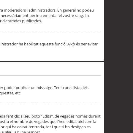
 ara moderadors i administradors. En general no podeu
innecessàriament per incrementar el vostre rang. La
 d’entrades publicades.
inistrador ha habilitat aquesta funció. Això és per evitar
er poder publicar un missatge. Teniu una llista dels
questes, etc.
da fent clic al seu botó “Edita”, de vegades només durant
 mostra el nombre de vegades que l’heu editat així com la
 qui ha editat l’entrada, tot i que si ho desitgen es
i algú ja hi ha respost.