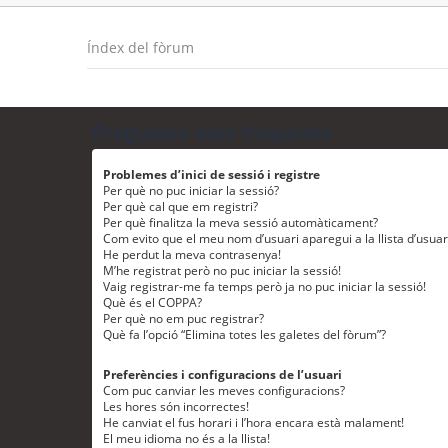
Índex del fòrum
Preguntes més freqüents
Problemes d’inici de sessió i registre
Per què no puc iniciar la sessió?
Per què cal que em registri?
Per què finalitza la meva sessió automàticament?
Com evito que el meu nom d’usuari aparegui a la llista d’usua
He perdut la meva contrasenya!
M’he registrat però no puc iniciar la sessió!
Vaig registrar-me fa temps però ja no puc iniciar la sessió!
Què és el COPPA?
Per què no em puc registrar?
Què fa l’opció “Elimina totes les galetes del fòrum”?
Preferències i configuracions de l’usuari
Com puc canviar les meves configuracions?
Les hores són incorrectes!
He canviat el fus horari i l’hora encara està malament!
El meu idioma no és a la llista!