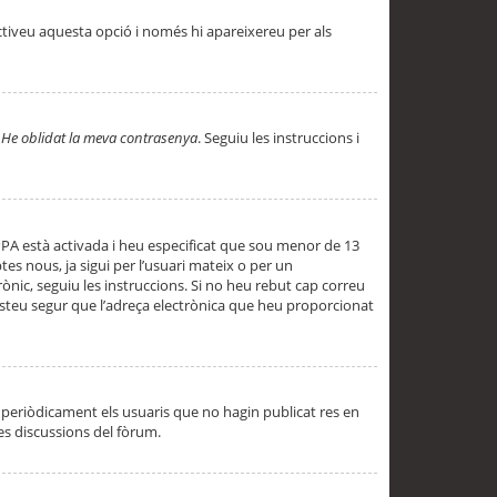
ctiveu aquesta opció i només hi apareixereu per als
a
He oblidat la meva contrasenya
. Seguiu les instruccions i
PPA està activada i heu especificat que sou menor de 13
es nous, ja sigui per l’usuari mateix o per un
ònic, seguiu les instruccions. Si no heu rebut cap correu
 esteu segur que l’adreça electrònica que heu proporcionat
periòdicament els usuaris que no hagin publicat res en
es discussions del fòrum.