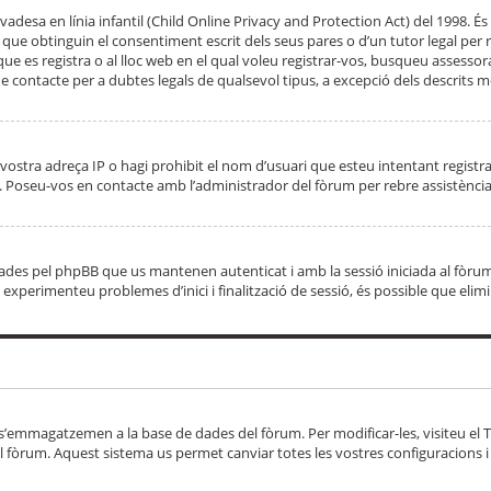
adesa en línia infantil (Child Online Privacy and Protection Act) del 1998. És 
e obtinguin el consentiment escrit dels seus pares o d’un tutor legal per r
 que es registra o al lloc web en el qual voleu registrar-vos, busqueu asse
 contacte per a dubtes legals de qualsevol tipus, a excepció dels descrits mé
vostra adreça IP o hagi prohibit el nom d’usuari que esteu intentant registra
ta. Poseu-vos en contacte amb l’administrador del fòrum per rebre assistència
 creades pel phpBB que us mantenen autenticat i amb la sessió iniciada al fò
Si experimenteu problemes d’inici i finalització de sessió, és possible que elim
 s’emmagatzemen a la base de dades del fòrum. Per modificar-les, visiteu el Ta
l fòrum. Aquest sistema us permet canviar totes les vostres configuracions i