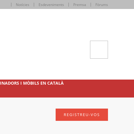
Notícies
Esdeveniments
Premsa
Fòrums
INADORS I MÒBILS EN CATALÀ
REGISTREU-VOS