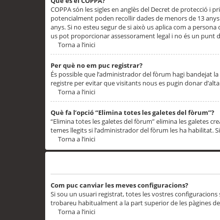
Què és el COPPA?
COPPA són les sigles en anglès del Decret de protecció i priv
potencialment poden recollir dades de menors de 13 anys qu
anys. Si no esteu segur de si això us aplica com a persona
us pot proporcionar assessorament legal i no és un punt de
Torna a l’inici
Per què no em puc registrar?
És possible que l’administrador del fòrum hagi bandejat la 
registre per evitar que visitants nous es pugin donar d’al
Torna a l’inici
Què fa l’opció “Elimina totes les galetes del fòrum”?
“Elimina totes les galetes del fòrum” elimina les galetes
temes llegits si l’administrador del fòrum les ha habilitat. 
Torna a l’inici
Preferències i configuracions de l’usuari
Com puc canviar les meves configuracions?
Si sou un usuari registrat, totes les vostres configuracions
trobareu habitualment a la part superior de les pàgines de
Torna a l’inici