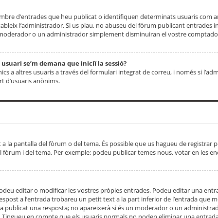
 nombre d’entrades que heu publicat o identifiquen determinats usuaris com
tableix l’administrador. Si us plau, no abuseu del fòrum publicant entrades 
moderador o un administrador simplement disminuiran el vostre comptador
n usuari se’m demana que iniciï la sessió?
s a altres usuaris a través del formulari integrat de correu, i només si l’adm
art d’usuaris anònims.
t a la pantalla del fòrum o del tema. És possible que us hagueu de registrar p
el fòrum i del tema. Per exemple: podeu publicar temes nous, votar en les en
eu editar o modificar les vostres pròpies entrades. Podeu editar una entra
respost a l’entrada trobareu un petit text a la part inferior de l’entrada que
 ha publicat una resposta; no apareixerà si és un moderador o un administrador
. Tingueu en compte que els usuaris normals no poden eliminar una entrada s