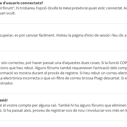
ta d’usuaris connectats?
el fòrum”, hi trobareu l’opció
Oculta la meva presència quan estic connectat
. A
ari ocult.
erar, es pot canviar fàcilment. Visiteu la pàgina d’inici de sessió i feu clic 
 són correctes, pot haver passat una d’aquestes dues coses. Si la funció CO
ccions que heu rebut. Alguns fòrums també requereixen l’activació dels compt
ormació es mostra durant el procés de registre. Si heu rebut un correu electr
 electrònica incorrecta o que un filtre de correu brossa l’hagi descartat. Si
strador.
ssió!
at el vostre compte per alguna raó. També hi ha alguns fòrums que eliminen 
. Si ha passat això, proveu de registrar-vos de nou i involucrar-vos més en l