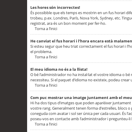
Les hores són incorrectes!
És possibble que els temps es mostrin en un fus horari difere
trobeu, p.ex. Londres, París, Nova York, Sydney, etc. Ting
registrat, ara és un bon moment per fer-ho.
Torna a l’inici
He canviat el fus horari i l’hora encara està malamen
Si esteu segur que heu triat correctament el fus horari i l’h
el problema.
Torna a l’inici
El meu idioma no és a la llista!
O bé l’administrador no ha instal·lat el vostre idioma o bé
necessiteu. Si el paquet d’idioma no existeix, podeu crear u
Torna a l’inici
Com puc mostrar una imatge juntament amb el meu
Hi ha dos tipus d’imatges que poden aparèixer juntament a
vostre rang. Generalment tenen forma d’estrelles, blocs o
coneguda com avatar i sol ser única per cada usuari. És l’a
poseu-vos en contacte amb l’administrador i pregunteu-li l
Torna a l’inici