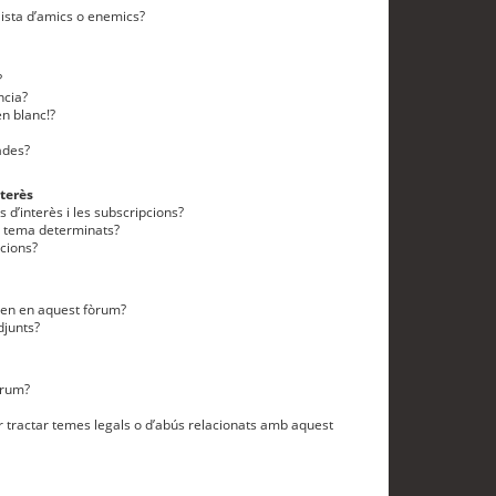
lista d’amics o enemics?
?
ncia?
n blanc!?
ades?
terès
 d’interès i les subscripcions?
n tema determinats?
cions?
eten en aquest fòrum?
djunts?
òrum?
 tractar temes legals o d’abús relacionats amb aquest