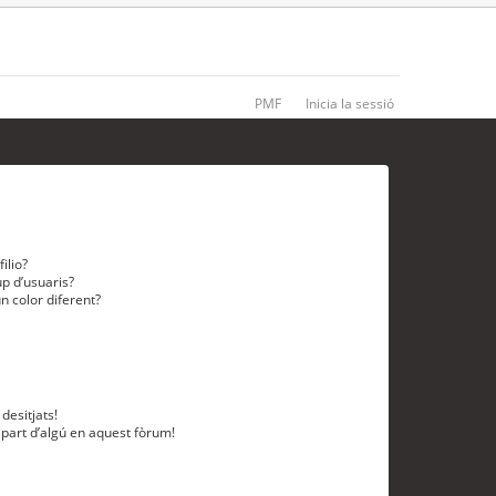
PMF
Inicia la sessió
ilio?
p d’usuaris?
n color diferent?
desitjats!
 part d’algú en aquest fòrum!