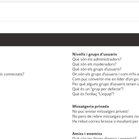
Nivells i grups d’usuaris
Què són els administradors?
Què són els moderadors?
Què són els grups d’usuaris?
ris connectats?
On són els grups d’usuaris i com m’hi af
Com puc convertir-me en líder d’un gru
Per què alguns grups d’usuaris tenen u
Què és un “grup per defecte”?
Què és l’enllaç “L’equip”?
Missatgeria privada
No puc enviar missatges privats!
No paro de rebre missatges privats no 
He rebut correu brossa o insultant per
Amics i enemics
Què són les llistes d’amics i enemics?