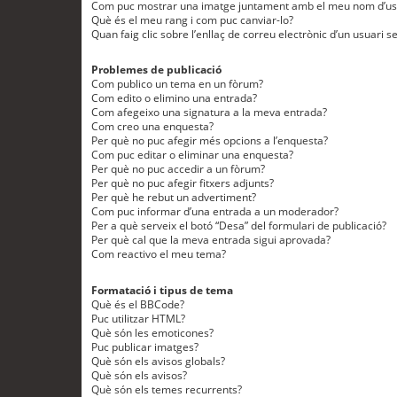
Com puc mostrar una imatge juntament amb el meu nom d’us
Què és el meu rang i com puc canviar-lo?
Quan faig clic sobre l’enllaç de correu electrònic d’un usuari s
Problemes de publicació
Com publico un tema en un fòrum?
Com edito o elimino una entrada?
Com afegeixo una signatura a la meva entrada?
Com creo una enquesta?
Per què no puc afegir més opcions a l’enquesta?
Com puc editar o eliminar una enquesta?
Per què no puc accedir a un fòrum?
Per què no puc afegir fitxers adjunts?
Per què he rebut un advertiment?
Com puc informar d’una entrada a un moderador?
Per a què serveix el botó “Desa” del formulari de publicació?
Per què cal que la meva entrada sigui aprovada?
Com reactivo el meu tema?
Formatació i tipus de tema
Què és el BBCode?
Puc utilitzar HTML?
Què són les emoticones?
Puc publicar imatges?
Què són els avisos globals?
Què són els avisos?
Què són els temes recurrents?