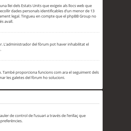
una llei dels Estats Units que exigeix als llocs web que
ecollir dades personals identificables d’un menor de 13
ssorament legal. Tingueu en compte que el phpBB Group no
s avall.
r. L’administrador del fòrum pot haver inhabilitat el
.
rum. També proporciona funcions com ara el seguiment dels
inar les galetes del fòrum ho solucioni.
uler de control de l’usuari a través de l’enllaç que
 preferències.