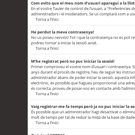
Com evito que el meu nom d’usuari aparegui a la llis
En el vostre Tauler de control de l’usuari, a “Preferències d
administradors i el moderadors. Se us comptarà com a usu
Torna a l’inici
He perdut la meva contrasenya!
No us poseu nerviós! Tot i que la contrasenya no es pot recup
podreu tornar a iniciar la sessió aviat.
Torna a l’inici
M’he registrat però no puc iniciar la sessió!
Primer comproveu el vostre nom d’usuari i contrasenya. Si
anys durant el procés de registre, heu de seguir les instru
administrador abans de poder iniciar la sessió; aquesta inf
electrònic, és possible que hagueu proporcionat una adreça
és correcta, proveu de posar-vos en contacte amb l’admini
Torna a l’inici
Vaig registrar-me fa temps però ja no puc iniciar la se
És possible que un administrador hagi desactivat o elimin
molt de temps per tal de reduir la mida de la base de dades
Torna a l’inici