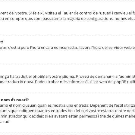
nt del vostre. Si és així, visiteu el Tauler de control de l’usuari i canvieu el
ueu en compte que, com passa amb la majoria de configuracions, només els usu
t!
orari d’estiu però l’hora encara és incorrecta, llavors l’hora del servidor web é
 ningú ha traduït el phpBB al vostre idioma. Proveu de demanar-li a l’administ
na traducció nova. Podeu trobar més informació al lloc web del phpBB (utilitze
 nom d’usuari?
mb el nom d’usuari quan es mostra una entrada. Depenent de l’estil utilitza
 punts que indiquen quantes entrades heu fet o el vostre estatus dintre de
dministrador qui decideix si els avatars estan permesos i tria de quines maner
a raó.