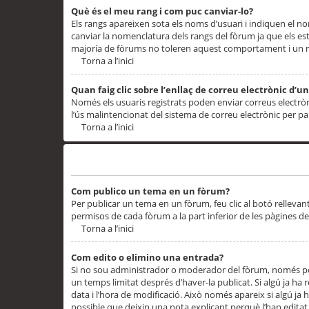
Què és el meu rang i com puc canviar-lo?
Els rangs apareixen sota els noms d’usuari i indiquen el
canviar la nomenclatura dels rangs del fòrum ja que els es
majoría de fòrums no toleren aquest comportament i un 
Torna a l’inici
Quan faig clic sobre l’enllaç de correu electrònic d’u
Només els usuaris registrats poden enviar correus electrònic
l’ús malintencionat del sistema de correu electrònic per p
Torna a l’inici
Problemes de publicació
Com publico un tema en un fòrum?
Per publicar un tema en un fòrum, feu clic al botó rellevan
permisos de cada fòrum a la part inferior de les pàgines d
Torna a l’inici
Com edito o elimino una entrada?
Si no sou administrador o moderador del fòrum, només pod
un temps limitat després d’haver-la publicat. Si algú ja ha 
data i l’hora de modificació. Això només apareix si algú ja
possible que deixin una nota explicant perquè l’han editat