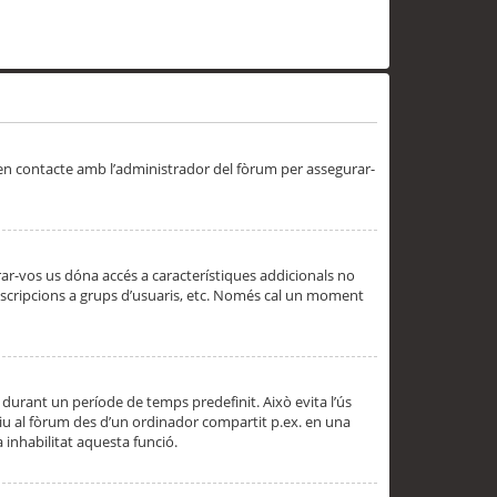
 en contacte amb l’administrador del fòrum per assegurar-
trar-vos us dóna accés a característiques addicionals no
subscripcions a grups d’usuaris, etc. Només cal un moment
 durant un període de temps predefinit. Això evita l’ús
cediu al fòrum des d’un ordinador compartit p.ex. en una
a inhabilitat aquesta funció.