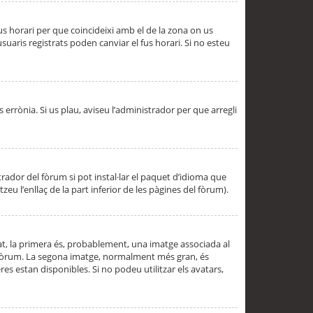
 fus horari per que coincideixi amb el de la zona on us
aris registrats poden canviar el fus horari. Si no esteu
s errònia. Si us plau, aviseu l’administrador per que arregli
rador del fòrum si pot instal·lar el paquet d’idioma que
u l’enllaç de la part inferior de les pàgines del fòrum).
t, la primera és, probablement, una imatge associada al
l fòrum. La segona imatge, normalment més gran, és
es estan disponibles. Si no podeu utilitzar els avatars,