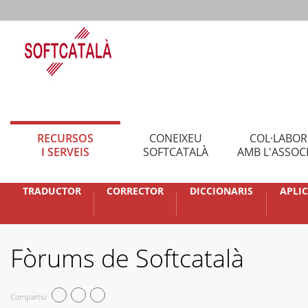
RECURSOS
CONEIXEU
COL·LABO
I SERVEIS
SOFTCATALÀ
AMB L'ASSOC
TRADUCTOR
CORRECTOR
DICCIONARIS
APLI
Fòrums de Softcatalà
Compartiu