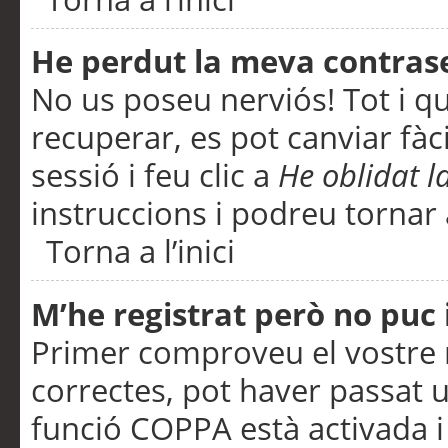
He perdut la meva contras
No us poseu nerviós! Tot i q
recuperar, es pot canviar fàci
sessió i feu clic a
He oblidat 
instruccions i podreu tornar a
Torna a l’inici
M’he registrat però no puc i
Primer comproveu el vostre n
correctes, pot haver passat u
funció COPPA està activada 