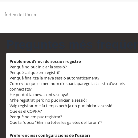
Índex del fòrum
Preguntes més freqüe
Problemes d’inici de sessió i registre
Per què no puc iniciar la sessió?
Per què cal que em registri?
Per què finalitza la meva sessió automàticament?
Com evito que el meu nom d’usuari aparegui a la llista d’usuaris
connectats?
He perdut la meva contrasenya!
M’he registrat però no puc iniciar la sessió!
Vaig registrar-me fa temps però ja no puc iniciar la sessió!
Què és el COPPA?
Per què no em puc registrar?
Què fa l’opció “Elimina totes les galetes del fòrum”?
Preferències i configuracions de l’usuari