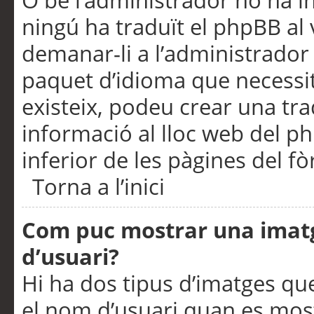
O bé l’administrador no ha in
ningú ha traduït el phpBB al
demanar-li a l’administrador d
paquet d’idioma que necessit
existeix, podeu crear una t
informació al lloc web del php
inferior de les pàgines del f
Torna a l’inici
Com puc mostrar una imat
d’usuari?
Hi ha dos tipus d’imatges q
el nom d’usuari quan es mos