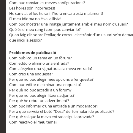
Com puc canviar les meves configuracions?
Les hores són incorrectes!
He canviat el fus horari i l’hora encara està malament!
El meu idioma no és a la llista!
Com puc mostrar una imatge juntament amb el meu nom d’usuari?
Què és el meu rang i com puc canviar-lo?
Quan faig clic sobre l’enllaç de correu electrònic d’un usuari se’m dem
que iniciï la sessió?
Problemes de publicació
Com publico un tema en un fòrum?
Com edito o elimino una entrada?
Com afegeixo una signatura a la meva entrada?
Com creo una enquesta?
Per què no puc afegir més opcions a l’enquesta?
Com puc editar o eliminar una enquesta?
Per què no puc accedir a un fòrum?
Per què no puc afegir fitxers adjunts?
Per què he rebut un advertiment?
Com puc informar d’una entrada a un moderador?
Per a què serveix el botó “Desa” del formulari de publicació?
Per què cal que la meva entrada sigui aprovada?
Com reactivo el meu tema?