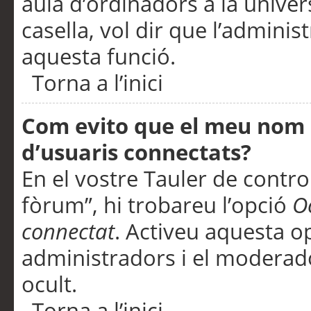
aula d’ordinadors a la univers
casella, vol dir que l’adminis
aquesta funció.
Torna a l’inici
Com evito que el meu nom d’
d’usuaris connectats?
En el vostre Tauler de control
fòrum”, hi trobareu l’opció
O
connectat
. Activeu aquesta o
administradors i el moderad
ocult.
Torna a l’inici