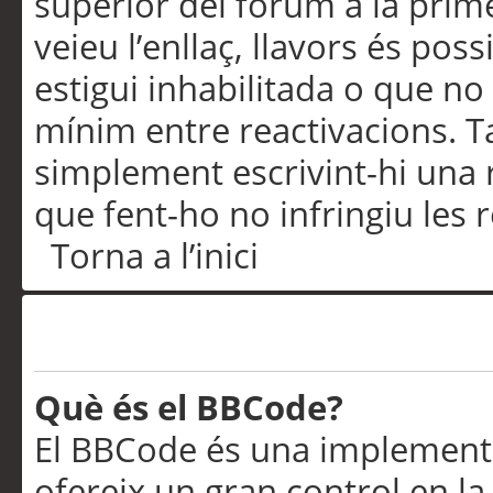
superior del fòrum a la prime
veieu l’enllaç, llavors és pos
estigui inhabilitada o que no
mínim entre reactivacions. T
simplement escrivint-hi una 
que fent-ho no infringiu les 
Torna a l’inici
Formatació i tipus de te
Què és el BBCode?
El BBCode és una implementa
ofereix un gran control en l