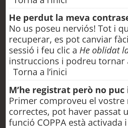
He perdut la meva contras
No us poseu nerviós! Tot i q
recuperar, es pot canviar fàci
sessió i feu clic a
He oblidat 
instruccions i podreu tornar a
Torna a l’inici
M’he registrat però no puc i
Primer comproveu el vostre n
correctes, pot haver passat u
funció COPPA està activada 