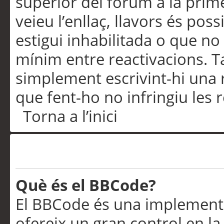
superior del fòrum a la prime
veieu l’enllaç, llavors és pos
estigui inhabilitada o que no
mínim entre reactivacions. T
simplement escrivint-hi una 
que fent-ho no infringiu les 
Torna a l’inici
Formatació i tipus de te
Què és el BBCode?
El BBCode és una implementa
ofereix un gran control en l