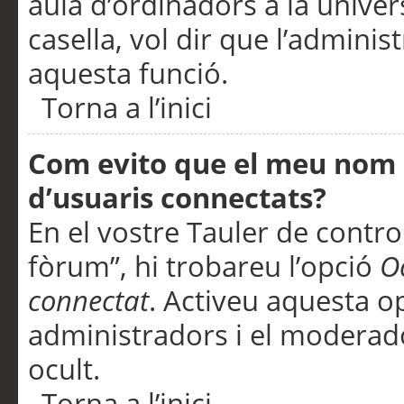
aula d’ordinadors a la univers
casella, vol dir que l’adminis
aquesta funció.
Torna a l’inici
Com evito que el meu nom d’
d’usuaris connectats?
En el vostre Tauler de control
fòrum”, hi trobareu l’opció
O
connectat
. Activeu aquesta o
administradors i el moderad
ocult.
Torna a l’inici