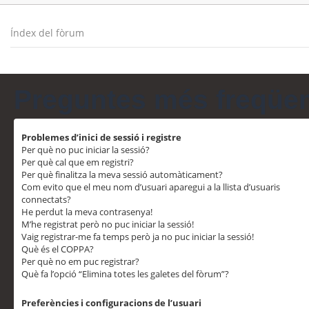
Índex del fòrum
Preguntes més freqüe
Problemes d’inici de sessió i registre
Per què no puc iniciar la sessió?
Per què cal que em registri?
Per què finalitza la meva sessió automàticament?
Com evito que el meu nom d’usuari aparegui a la llista d’usuaris
connectats?
He perdut la meva contrasenya!
M’he registrat però no puc iniciar la sessió!
Vaig registrar-me fa temps però ja no puc iniciar la sessió!
Què és el COPPA?
Per què no em puc registrar?
Què fa l’opció “Elimina totes les galetes del fòrum”?
Preferències i configuracions de l’usuari