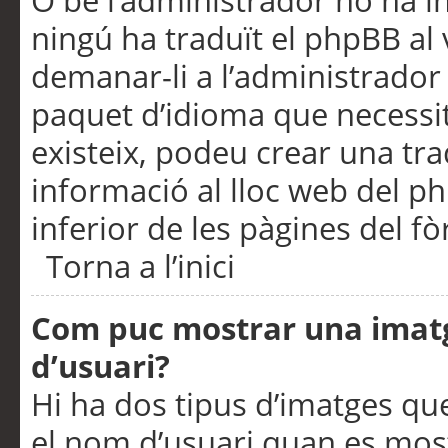
O bé l’administrador no ha in
ningú ha traduït el phpBB al
demanar-li a l’administrador d
paquet d’idioma que necessit
existeix, podeu crear una t
informació al lloc web del php
inferior de les pàgines del f
Torna a l’inici
Com puc mostrar una imat
d’usuari?
Hi ha dos tipus d’imatges q
el nom d’usuari quan es mos