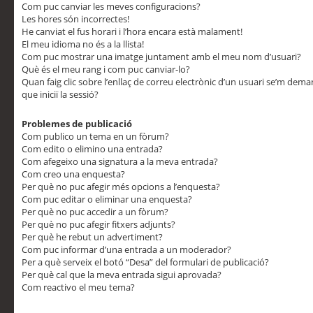
Com puc canviar les meves configuracions?
Les hores són incorrectes!
He canviat el fus horari i l’hora encara està malament!
El meu idioma no és a la llista!
Com puc mostrar una imatge juntament amb el meu nom d’usuari?
Què és el meu rang i com puc canviar-lo?
Quan faig clic sobre l’enllaç de correu electrònic d’un usuari se’m dem
que iniciï la sessió?
Problemes de publicació
Com publico un tema en un fòrum?
Com edito o elimino una entrada?
Com afegeixo una signatura a la meva entrada?
Com creo una enquesta?
Per què no puc afegir més opcions a l’enquesta?
Com puc editar o eliminar una enquesta?
Per què no puc accedir a un fòrum?
Per què no puc afegir fitxers adjunts?
Per què he rebut un advertiment?
Com puc informar d’una entrada a un moderador?
Per a què serveix el botó “Desa” del formulari de publicació?
Per què cal que la meva entrada sigui aprovada?
Com reactivo el meu tema?