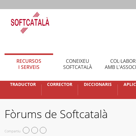
RECURSOS
CONEIXEU
COL·LABO
I SERVEIS
SOFTCATALÀ
AMB L'ASSOC
TRADUCTOR
CORRECTOR
DICCIONARIS
APLI
Fòrums de Softcatalà
Compartiu