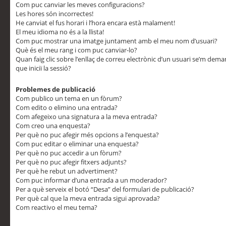
Com puc canviar les meves configuracions?
Les hores són incorrectes!
He canviat el fus horari i l’hora encara està malament!
El meu idioma no és a la llista!
Com puc mostrar una imatge juntament amb el meu nom d’usuari?
Què és el meu rang i com puc canviar-lo?
Quan faig clic sobre l’enllaç de correu electrònic d’un usuari se’m dem
que iniciï la sessió?
Problemes de publicació
Com publico un tema en un fòrum?
Com edito o elimino una entrada?
Com afegeixo una signatura a la meva entrada?
Com creo una enquesta?
Per què no puc afegir més opcions a l’enquesta?
Com puc editar o eliminar una enquesta?
Per què no puc accedir a un fòrum?
Per què no puc afegir fitxers adjunts?
Per què he rebut un advertiment?
Com puc informar d’una entrada a un moderador?
Per a què serveix el botó “Desa” del formulari de publicació?
Per què cal que la meva entrada sigui aprovada?
Com reactivo el meu tema?