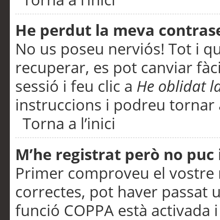
He perdut la meva contras
No us poseu nerviós! Tot i q
recuperar, es pot canviar fàci
sessió i feu clic a
He oblidat 
instruccions i podreu tornar a
Torna a l’inici
M’he registrat però no puc i
Primer comproveu el vostre n
correctes, pot haver passat u
funció COPPA està activada 