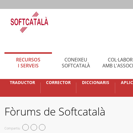
RECURSOS
CONEIXEU
COL·LABO
I SERVEIS
SOFTCATALÀ
AMB L'ASSOC
TRADUCTOR
CORRECTOR
DICCIONARIS
APLI
Fòrums de Softcatalà
Compartiu