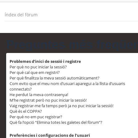
Índex del fòrum
Preguntes més freqüe
Problemes d’inici de sessió i registre
Per què no puc iniciar la sessió?
Per què cal que em registri?
Per què finalitza la meva sessió automàticament?
Com evito que el meu nom d’usuari aparegui a la llista d’usuaris
connectats?
He perdut la meva contrasenya!
M’he registrat però no puc iniciar la sessió!
Vaig registrar-me fa temps però ja no puc iniciar la sessió!
Què és el COPPA?
Per què no em puc registrar?
Què fa l’opció “Elimina totes les galetes del fòrum”?
Preferències i configuracions de l’usuari