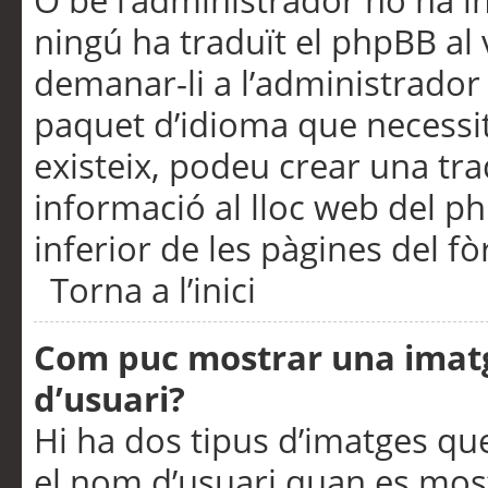
O bé l’administrador no ha in
ningú ha traduït el phpBB al
demanar-li a l’administrador d
paquet d’idioma que necessit
existeix, podeu crear una t
informació al lloc web del php
inferior de les pàgines del f
Torna a l’inici
Com puc mostrar una imat
d’usuari?
Hi ha dos tipus d’imatges q
el nom d’usuari quan es mos