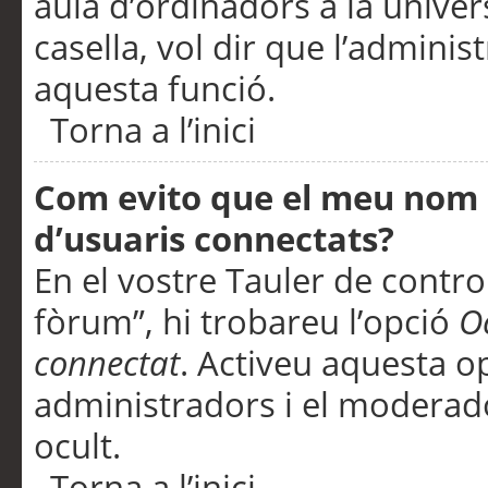
aula d’ordinadors a la univers
casella, vol dir que l’adminis
aquesta funció.
Torna a l’inici
Com evito que el meu nom d’
d’usuaris connectats?
En el vostre Tauler de control
fòrum”, hi trobareu l’opció
O
connectat
. Activeu aquesta o
administradors i el moderad
ocult.
Torna a l’inici